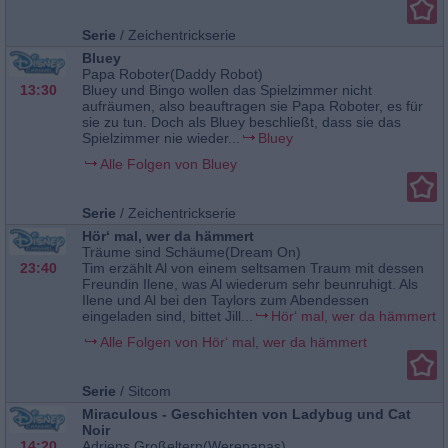
Serie
/
Zeichentrickserie
Bluey
Papa Roboter(Daddy Robot)
13:30
Bluey und Bingo wollen das Spielzimmer nicht
aufräumen, also beauftragen sie Papa Roboter, es für
sie zu tun. Doch als Bluey beschließt, dass sie das
Spielzimmer nie wieder...
Bluey
Alle Folgen von Bluey
Serie
/
Zeichentrickserie
Hör‘ mal, wer da hämmert
Träume sind Schäume(Dream On)
23:40
Tim erzählt Al von einem seltsamen Traum mit dessen
Freundin Ilene, was Al wiederum sehr beunruhigt. Als
Ilene und Al bei den Taylors zum Abendessen
eingeladen sind, bittet Jill...
Hör‘ mal, wer da hämmert
Alle Folgen von Hör‘ mal, wer da hämmert
Serie
/
Sitcom
Miraculous - Geschichten von Ladybug und Cat
Noir
14:20
Adriens Großeltern(Werepapas)