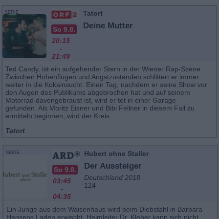
Tatort
SERIE
Deine Mutter
So 9.8.
20:15
-
21:49
Ted Candy, ist ein aufgehender Stern in der Wiener Rap-Szene.
Zwischen Höhenflügen und Angstzuständen schlittert er immer
weiter in die Kokainsucht. Einen Tag, nachdem er seine Show vor
den Augen des Publikums abgebrochen hat und auf seinem
Motorrad davongebraust ist, wird er tot in einer Garage
gefunden. Als Moritz Eisner und Bibi Fellner in diesem Fall zu
ermitteln beginnen, wird der Kreis ...
Tatort
Hubert ohne Staller
SERIE
Der Aussteiger
So 9.8.
Deutschland 2018
03:45
124
-
04:35
Ein Junge aus dem Waisenhaus wird beim Diebstahl in Barbara
Hansens Laden erwischt. Heimleiter Dr. Kleber kann sich nicht