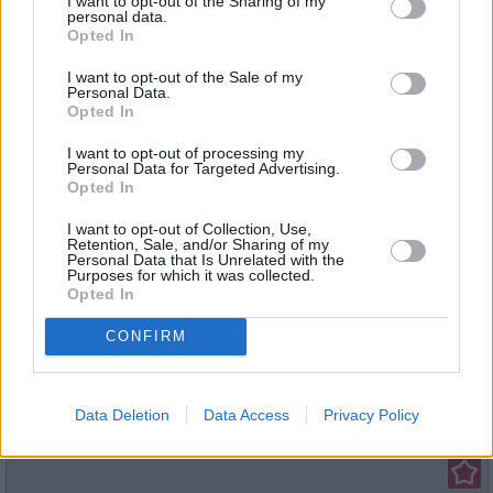
I want to opt-out of the Sharing of my
07:00
Es ist Zeit für Bluey und Bingo, aus der Wanne zu
personal data.
kommen. Aber Dad hat beschlossen, ihnen nicht
Opted In
vorzuschreiben, was sie tun sollen und wird in ein
Burgerladen-Spiel...
Bluey
I want to opt-out of the Sale of my
Alle Folgen von Bluey
Personal Data.
Opted In
Serie
/
Zeichentrickserie
I want to opt-out of processing my
Personal Data for Targeted Advertising.
Bluey
Opted In
Mama-Schule(Mum School)
17:25
Mama und Bluey spielen „Mama-Schule“, wo Mama
Bluey beibringt, wie man ungezogene Kinder im Zaum
I want to opt-out of Collection, Use,
hält und eine bessere Mutter...
Bluey
Retention, Sale, and/or Sharing of my
Personal Data that Is Unrelated with the
Alle Folgen von Bluey
Purposes for which it was collected.
Opted In
Serie
/
Zeichentrickserie
CONFIRM
Bluey
Müde Beine(Piggyback)
17:30
Die Heelers machen einen Nachmittagsspaziergang, als
Bingo plötzlich zu müde ist, um weiterzulaufen, und
Data Deletion
Data Access
Privacy Policy
Huckepack getragen werden...
Bluey
Alle Folgen von Bluey