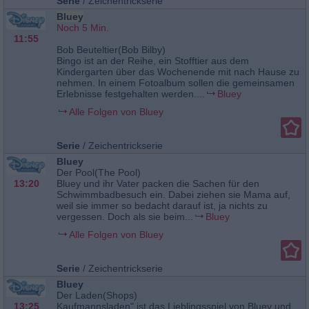
Serie
/
Zeichentrickserie
Bluey
Noch 5 Min.
11:55
Bob Beuteltier(Bob Bilby)
Bingo ist an der Reihe, ein Stofftier aus dem
Kindergarten über das Wochenende mit nach Hause zu
nehmen. In einem Fotoalbum sollen die gemeinsamen
Erlebnisse festgehalten werden....
Bluey
Alle Folgen von Bluey
Serie
/
Zeichentrickserie
Bluey
Der Pool(The Pool)
13:20
Bluey und ihr Vater packen die Sachen für den
Schwimmbadbesuch ein. Dabei ziehen sie Mama auf,
weil sie immer so bedacht darauf ist, ja nichts zu
vergessen. Doch als sie beim...
Bluey
Alle Folgen von Bluey
Serie
/
Zeichentrickserie
Bluey
Der Laden(Shops)
13:25
Kaufmannsladen" ist das Lieblingsspiel von Bluey und