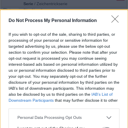
Serie
/
Zeichentrickserie
Big City Greens
Brieffreundinnen / Remys Wochenbericht(Pen Pals/
16:45
Study Abroad)
Do Not Process My Personal Information
Tilly und Andromeda tauschen Briefe aus, die ihre
einzigartigen Ansichten über die Welt offenbaren. Remy
benötigt die Hilfe der Greens, um seine Eltern bezüglich
If you wish to opt-out of the sale, sharing to third parties, or
seiner Woche...
Big City Greens
processing of your personal or sensitive information for
Alle Folgen von Big City Greens
targeted advertising by us, please use the below opt-out
section to confirm your selection. Please note that after your
opt-out request is processed you may continue seeing
Serie
/
Animationsserie
interest-based ads based on personal information utilized by
PJ Masks - Pyjamahelden
us or personal information disclosed to third parties prior to
Eulette, die Einzigartige/Catboy und die
05:45
Trommel(Owlette of a Kind/Beat the Drum, Catboy)
your opt-out. You may separately opt-out of the further
„Als Romeo Eulettes Kräfte stiehlt, können er, Catboy
disclosure of your personal information by third parties on the
und Gecko plötzlich fliegen. Nacht-Ninja plant, Catboys
IAB’s list of downstream participants. This information may
Parade in eine spektakuäre Nacht-Ninja-Parade
zu...
PJ Masks - Pyjamahelden
also be disclosed by us to third parties on the
IAB’s List of
Downstream Participants
that may further disclose it to other
Alle Folgen von PJ Masks - Pyjamahelden
third parties.
Serie
/
Animationsserie
Personal Data Processing Opt Outs
Bluey
Burger Laden(Burger Shop)