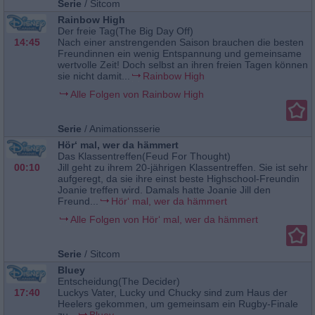
Serie
/
Sitcom
Rainbow High
Der freie Tag(The Big Day Off)
14:45
Nach einer anstrengenden Saison brauchen die besten
Freundinnen ein wenig Entspannung und gemeinsame
wertvolle Zeit! Doch selbst an ihren freien Tagen können
sie nicht damit...
Rainbow High
Alle Folgen von Rainbow High
Serie
/
Animationsserie
Hör‘ mal, wer da hämmert
Das Klassentreffen(Feud For Thought)
00:10
Jill geht zu ihrem 20-jährigen Klassentreffen. Sie ist sehr
aufgeregt, da sie ihre einst beste Highschool-Freundin
Joanie treffen wird. Damals hatte Joanie Jill den
Freund...
Hör‘ mal, wer da hämmert
Alle Folgen von Hör‘ mal, wer da hämmert
Serie
/
Sitcom
Bluey
Entscheidung(The Decider)
17:40
Luckys Vater, Lucky und Chucky sind zum Haus der
Heelers gekommen, um gemeinsam ein Rugby-Finale