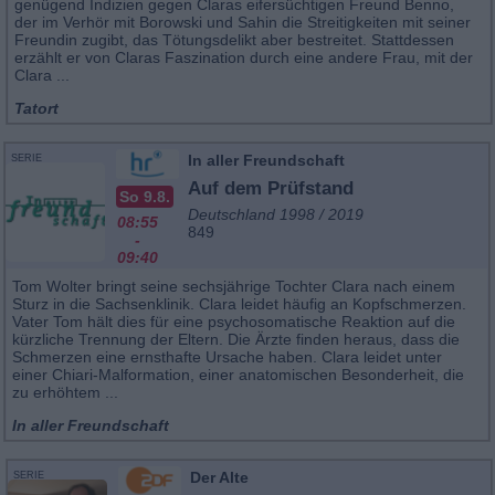
genügend Indizien gegen Claras eifersüchtigen Freund Benno,
der im Verhör mit Borowski und Sahin die Streitigkeiten mit seiner
Freundin zugibt, das Tötungsdelikt aber bestreitet. Stattdessen
erzählt er von Claras Faszination durch eine andere Frau, mit der
Clara ...
Tatort
In aller Freundschaft
SERIE
Auf dem Prüfstand
So 9.8.
Deutschland 1998 / 2019
08:55
849
-
09:40
Tom Wolter bringt seine sechsjährige Tochter Clara nach einem
Sturz in die Sachsenklinik. Clara leidet häufig an Kopfschmerzen.
Vater Tom hält dies für eine psychosomatische Reaktion auf die
kürzliche Trennung der Eltern. Die Ärzte finden heraus, dass die
Schmerzen eine ernsthafte Ursache haben. Clara leidet unter
einer Chiari-Malformation, einer anatomischen Besonderheit, die
zu erhöhtem ...
In aller Freundschaft
Der Alte
SERIE