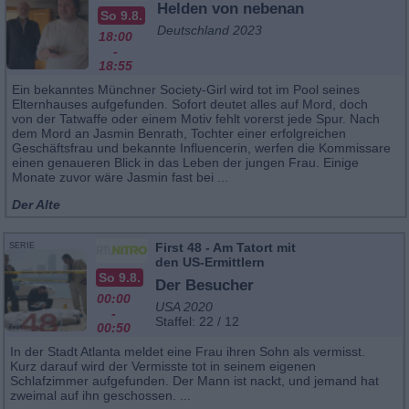
Helden von nebenan
So 9.8.
Deutschland 2023
18:00
-
18:55
Ein bekanntes Münchner Society-Girl wird tot im Pool seines
Elternhauses aufgefunden. Sofort deutet alles auf Mord, doch
von der Tatwaffe oder einem Motiv fehlt vorerst jede Spur. Nach
dem Mord an Jasmin Benrath, Tochter einer erfolgreichen
Geschäftsfrau und bekannte Influencerin, werfen die Kommissare
einen genaueren Blick in das Leben der jungen Frau. Einige
Monate zuvor wäre Jasmin fast bei ...
Der Alte
First 48 - Am Tatort mit
SERIE
den US-Ermittlern
So 9.8.
Der Besucher
00:00
USA 2020
-
Staffel: 22 / 12
00:50
In der Stadt Atlanta meldet eine Frau ihren Sohn als vermisst.
Kurz darauf wird der Vermisste tot in seinem eigenen
Schlafzimmer aufgefunden. Der Mann ist nackt, und jemand hat
zweimal auf ihn geschossen. ...