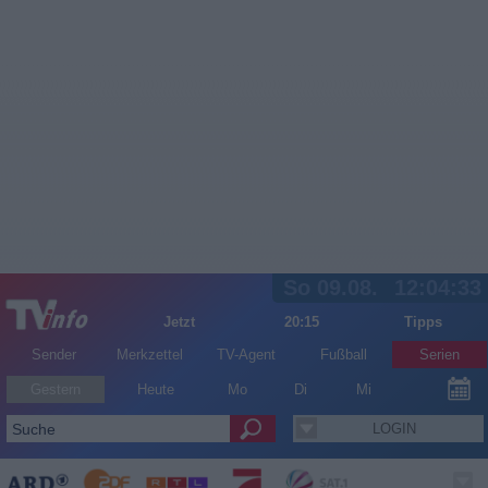
So 09.08.
12:04:34
Jetzt
20:15
Tipps
Sender
Merkzettel
TV-Agent
Fußball
Serien
Gestern
Heute
Mo
Di
Mi
LOGIN