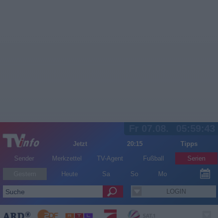
Fr 07.08.
05:59:44
Jetzt
20:15
Tipps
Sender
Merkzettel
TV-Agent
Fußball
Serien
Gestern
Heute
Sa
So
Mo
LOGIN