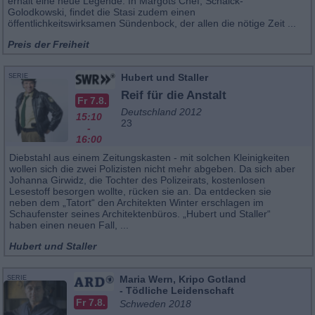
erhält eine neue Legende. In Margots Chef, Schalck-
Golodkowski, findet die Stasi zudem einen
öffentlichkeitswirksamen Sündenbock, der allen die nötige Zeit ...
Preis der Freiheit
Hubert und Staller
SERIE
Reif für die Anstalt
Fr 7.8.
Deutschland 2012
15:10
23
-
16:00
Diebstahl aus einem Zeitungskasten - mit solchen Kleinigkeiten
wollen sich die zwei Polizisten nicht mehr abgeben. Da sich aber
Johanna Girwidz, die Tochter des Polizeirats, kostenlosen
Lesestoff besorgen wollte, rücken sie an. Da entdecken sie
neben dem „Tatort“ den Architekten Winter erschlagen im
Schaufenster seines Architektenbüros. „Hubert und Staller“
haben einen neuen Fall, ...
Hubert und Staller
Maria Wern, Kripo Gotland
SERIE
- Tödliche Leidenschaft
Fr 7.8.
Schweden 2018