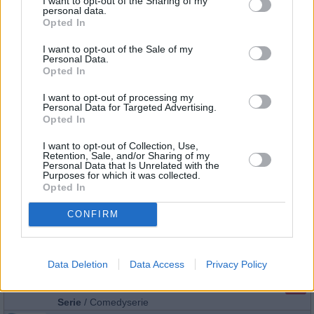
scheint er mit...
Hubert ohne Staller
I want to opt-out of the Sharing of my
personal data.
Alle Folgen von Hubert ohne Staller
Opted In
I want to opt-out of the Sale of my
Serie
/
Krimiserie
Personal Data.
In aller Freundschaft
Opted In
Aus den Augen, aus dem Sinn?
12:50
Nach einem Urlaubswochenende mit ihrer Tochter Lara
I want to opt-out of processing my
ist Dr. Iris Brooks auf dem Rückweg von Rügen. Plötzlich
Personal Data for Targeted Advertising.
bricht Iris mit Kreislaufproblemen am Steuer zusammen.
Opted In
Die...
In aller Freundschaft
Alle Folgen von In aller Freundschaft
I want to opt-out of Collection, Use,
Retention, Sale, and/or Sharing of my
Personal Data that Is Unrelated with the
Purposes for which it was collected.
Serie
/
Arztserie
Opted In
Maman & Ich
Folge 52(Episode 52)
CONFIRM
10:45
Das Zusammentreffen mit Gaël lässt Barbara ihren
Frust über die geplatzte Reise nach Bali vergessen. Die
beiden kommen sich näher genießen die Tage, bis sie
erfahren, dass...
Maman & Ich
Data Deletion
Data Access
Privacy Policy
Alle Folgen von Maman & Ich
Serie
/
Comedyserie