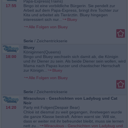
Papa-Express(Trains)
17:55
Bingo ist eine vorbildliche Bürgerin. Sie pendelt zur
Arbeit auf dem Papa-Express, bringt ihre Tochter zur
Kita und arbeitet als Tierärztin. Bluey hingegen
interessiert sich nur...
Bluey
Alle Folgen von Bluey
Serie
/
Zeichentrickserie
Bluey
Königinnen(Queens)
18:00
Bingo und Bluey wechseln sich damit ab, die Königin
und ihr Diener zu sein. Als beide Diener sein wollen, wird
Mama nach Papas kurzer und chaotischer Herrschaft
zur Königin...
Bluey
Alle Folgen von Bluey
Serie
/
Zeichentrickserie
Miraculous - Geschichten von Ladybug und Cat
Noir
14:20
Party mit Folgen(Despair Bear)
Chloé ist diesmal zu weit gegangen, ihretwegen wurde
die ganze Klasse bestraft. Adrien warnt sie: Will sie,
dass er weiter mit ihr befreundet bleibt, muss sie lernen
nett zu...
Miraculous - Geschichten von Ladybug und