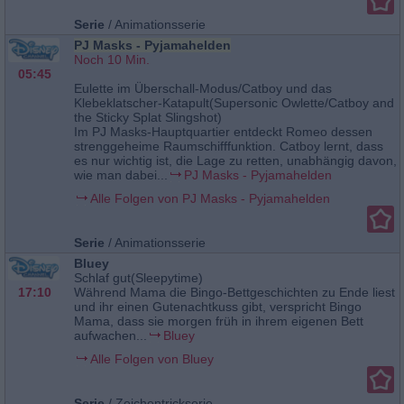
Serie
/
Animationsserie
PJ Masks - Pyjamahelden
Noch 10 Min.
05:45
Eulette im Überschall-Modus/Catboy und das
Klebeklatscher-Katapult(Supersonic Owlette/Catboy and
the Sticky Splat Slingshot)
Im PJ Masks-Hauptquartier entdeckt Romeo dessen
strenggeheime Raumschifffunktion. Catboy lernt, dass
es nur wichtig ist, die Lage zu retten, unabhängig davon,
wie man dabei...
PJ Masks - Pyjamahelden
Alle Folgen von PJ Masks - Pyjamahelden
Serie
/
Animationsserie
Bluey
Schlaf gut(Sleepytime)
17:10
Während Mama die Bingo-Bettgeschichten zu Ende liest
und ihr einen Gutenachtkuss gibt, verspricht Bingo
Mama, dass sie morgen früh in ihrem eigenen Bett
aufwachen...
Bluey
Alle Folgen von Bluey
Serie
/
Zeichentrickserie