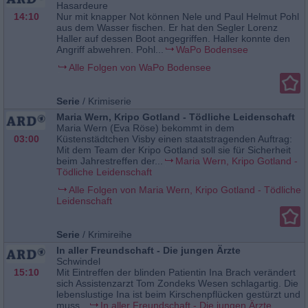
Hasardeure
14:10
Nur mit knapper Not können Nele und Paul Helmut Pohl
aus dem Wasser fischen. Er hat den Segler Lorenz
Haller auf dessen Boot angegriffen. Haller konnte den
Angriff abwehren. Pohl...
WaPo Bodensee
Alle Folgen von WaPo Bodensee
Serie
/
Krimiserie
Maria Wern, Kripo Gotland - Tödliche Leidenschaft
Maria Wern (Eva Röse) bekommt in dem
03:00
Küstenstädtchen Visby einen staatstragenden Auftrag:
Mit dem Team der Kripo Gotland soll sie für Sicherheit
beim Jahrestreffen der...
Maria Wern, Kripo Gotland -
Tödliche Leidenschaft
Alle Folgen von Maria Wern, Kripo Gotland - Tödliche
Leidenschaft
Serie
/
Krimireihe
In aller Freundschaft - Die jungen Ärzte
Schwindel
15:10
Mit Eintreffen der blinden Patientin Ina Brach verändert
sich Assistenzarzt Tom Zondeks Wesen schlagartig. Die
lebenslustige Ina ist beim Kirschenpflücken gestürzt und
muss...
In aller Freundschaft - Die jungen Ärzte