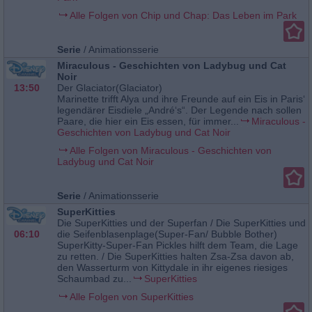
Alle Folgen von Chip und Chap: Das Leben im Park
Serie
/
Animationsserie
Miraculous - Geschichten von Ladybug und Cat
Noir
13:50
Der Glaciator(Glaciator)
Marinette trifft Alya und ihre Freunde auf ein Eis in Paris‘
legendärer Eisdiele „André‘s“. Der Legende nach sollen
Paare, die hier ein Eis essen, für immer...
Miraculous -
Geschichten von Ladybug und Cat Noir
Alle Folgen von Miraculous - Geschichten von
Ladybug und Cat Noir
Serie
/
Animationsserie
SuperKitties
Die SuperKitties und der Superfan / Die SuperKitties und
06:10
die Seifenblasenplage(Super-Fan/ Bubble Bother)
SuperKitty-Super-Fan Pickles hilft dem Team, die Lage
zu retten. / Die SuperKitties halten Zsa-Zsa davon ab,
den Wasserturm von Kittydale in ihr eigenes riesiges
Schaumbad zu...
SuperKitties
Alle Folgen von SuperKitties