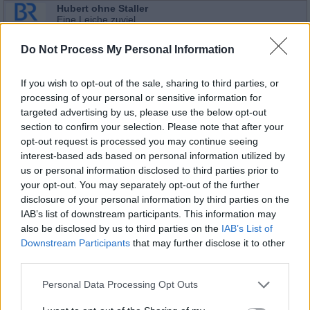
Hubert ohne Staller
Eine Leiche zuviel
20:15
Diese Mittagspause endet für Hubert (Christian Tramitz)
und Girwidz (Michael Brandner) eher unappetitlich:
Do Not Process My Personal Information
Königspudel Amarillo kaut vor der Bäckerei an einem
menschlichen...
Hubert ohne Staller
Alle Folgen von Hubert ohne Staller
If you wish to opt-out of the sale, sharing to third parties, or
processing of your personal or sensitive information for
targeted advertising by us, please use the below opt-out
Serie
/
Krimiserie
section to confirm your selection. Please note that after your
Dahoam is Dahoam
opt-out request is processed you may continue seeing
Einen Toast auf den Kini
09:15
Als Kathi auf einer gebräunten Scheibe Toast das
interest-based ads based on personal information utilized by
Konterfei von König Ludwig entdeckt, wittert sie den
us or personal information disclosed to third parties prior to
großen Verkaufserfolg. Lässt sich die Scheibe Brot mit
your opt-out. You may separately opt-out of the further
hohem Gewinn im...
Dahoam is Dahoam
disclosure of your personal information by third parties on the
Alle Folgen von Dahoam is Dahoam
IAB’s list of downstream participants. This information may
also be disclosed by us to third parties on the
IAB’s List of
Serie
/
Familienserie
Downstream Participants
that may further disclose it to other
Hubert ohne Staller
third parties.
Hals- und Beinbruch
21:00
Auf einer Streifenfahrt entdecken Hubert (Christian
Personal Data Processing Opt Outs
Tramitz) und Girwidz (Michael Brandner) die Leiche des
Physiotherapeuten Frank Albrecht. Auf den ersten Blick