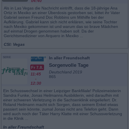
04:40
Als in Las Vegas die Nachricht eintrifft, dass die 18-jährige Ana
Ortiz in Mexiko an einer Überdosis gestorben sei, bittet ihr Vater
Gabriel seinen Freund Doc Robbins um Mithilfe bei der
Aufklärung. Gabriel kann sich nicht erklären, wie seine Tochter
nach Mexiko gekommen ist und warum das so brave Mädchen
auf einmal Drogen genommen haben soll. Da der
Gerichtsmediziner von Arquero in Mexiko ...
CSI: Vegas
In aller Freundschaft
SERIE
Sorgenvolle Tage
Fr 7.8.
Deutschland 2019
11:45
865
-
12:30
Ein Schusswechsel in einer Leipziger Bankfiliale! Polizeimeisterin
Sandra Funke, Jonas Heilmanns Ausbilderin, wird daraufhin mit
einer schweren Verletzung in die Sachsenklinik eingeliefert. Dr.
Roland Heilmann macht sich Sorgen, dass seinem Enkel etwas
passiert sein könnte, zumal Jonas nicht ans Telefon geht. Dann
wird auch noch der Täter Harry Klatte mit einer Schussverletzung
in die Klinik ...
In aller Freundschaft