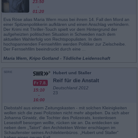
23:50
-
01:20
Eva Röse alias Maria Wern muss bei ihrem 14. Fall den Mord an
einer Spitzenpolitikerin aufklären und einen Anschlag verhindern.
Der Krimi mit Thriller-Touch spielt vor dem Hintergrund der
aufgeheizten politischen Situation in Schweden nach dem
aktuellen Wahlerfolg von Rechtspopulisten. In dem
hochspannenden Fernsehfilm werden Politiker zur Zielscheibe.
Der Fernsehfilm beeindruckt durch eine ...
Maria Wern, Kripo Gotland - Tödliche Leidenschaft
Hubert und Staller
SERIE
Reif für die Anstalt
Fr 7.8.
Deutschland 2012
15:10
23
-
16:00
Diebstahl aus einem Zeitungskasten - mit solchen Kleinigkeiten
wollen sich die zwei Polizisten nicht mehr abgeben. Da sich aber
Johanna Girwidz, die Tochter des Polizeirats, kostenlosen
Lesestoff besorgen wollte, rücken sie an. Da entdecken sie
neben dem „Tatort“ den Architekten Winter erschlagen im
Schaufenster seines Architektenbüros. „Hubert und Staller“
haben einen neuen Fall, ...