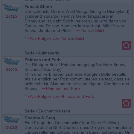
Yuna & Stitch
Der schönste Ort der Welt(Meega Going to Disneyland)
16:15
Während Yuna bei Pennys Geburtstagsparty in
Disneyland ist, geht Stitch verloren und wird dann von
Gantu und Dr. van Hamsterdam verfolgt. Mithilfe von
Sasha, Jamba und Pliiklii...
Yuna & Stitch
Alle Folgen von Yuna & Stitch
Serie
/
Animeserie
Phineas und Ferb
Die Röntgen Brille/ Entspannungstag(No More Bunny
16:45
Business/ Spa Day)
Phin und Ferb haben sich eine Röngten Brille bestellt.
Als sie endlich per Post kommt, stellen sie fest, dass sie
nicht echt ist. Also bauen sie eine eigene. Candace und
Stacey...
Phineas und Ferb
Alle Folgen von Phineas und Ferb
Serie
/
Zeichentrickserie
Dharma & Greg
Eine Frage des Geschmacks(Your Place Or Mine)
10:20
Durch Zufall erfährt Dharma, dass Greg seine komplette
Junggeselleneinrichtung in einem Lager aufbewahrt. Um