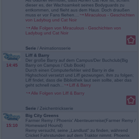
Als Gabriel vermutet, dass Adrien Cat Noir ist, schafft
dieser es, der Wachsamkeit seines Bodyguards zu
entkommen, und flieht aus dem Haus. Doch draußen
muss er vor Fans fliehen....
Miraculous - Geschichten
von Ladybug und Cat Noir
Alle Folgen von Miraculous - Geschichten von
Ladybug und Cat Noir
Serie
/
Animationsserie
Liff & Barry
Der große Barry auf dem Campus/Der Buchclub(Big
14:45
Barry on Campus / Club Book)
Durch einen Computerfehler wird Barry in die
Highschool versetzt und Liff gezwungen, ihm zu folgen;
Liff findet, dass die Bibliothek laut sein sollte, aber das
geht schnell nach...
Liff & Barry
Alle Folgen von Liff & Barry
Serie
/
Zeichentrickserie
Big City Greens
Farmer Remy / Phoenix‘ Abenteuerreise(Farmer Remy /
15:10
Homeward Hound)
Remy versucht, seine „Landlust“ zu finden, während
Cricket Fahrstunden auf dem Traktor nimmt. Phoenix