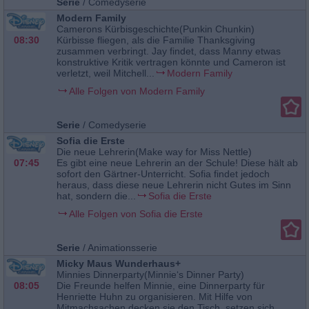
Serie
/
Comedyserie
Modern Family
Camerons Kürbisgeschichte(Punkin Chunkin)
08:30
Kürbisse fliegen, als die Familie Thanksgiving
zusammen verbringt. Jay findet, dass Manny etwas
konstruktive Kritik vertragen könnte und Cameron ist
verletzt, weil Mitchell...
Modern Family
Alle Folgen von Modern Family
Serie
/
Comedyserie
Sofia die Erste
Die neue Lehrerin(Make way for Miss Nettle)
07:45
Es gibt eine neue Lehrerin an der Schule! Diese hält ab
sofort den Gärtner-Unterricht. Sofia findet jedoch
heraus, dass diese neue Lehrerin nicht Gutes im Sinn
hat, sondern die...
Sofia die Erste
Alle Folgen von Sofia die Erste
Serie
/
Animationsserie
Micky Maus Wunderhaus+
Minnies Dinnerparty(Minnie‘s Dinner Party)
08:05
Die Freunde helfen Minnie, eine Dinnerparty für
Henriette Huhn zu organisieren. Mit Hilfe von
Mitmachsachen decken sie den Tisch, setzen sich