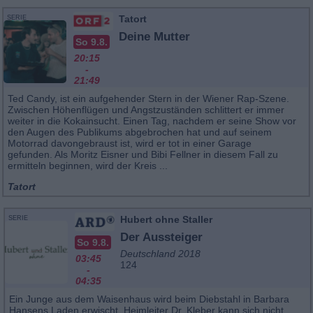
Tatort
SERIE
Deine Mutter
So 9.8.
20:15
-
21:49
Ted Candy, ist ein aufgehender Stern in der Wiener Rap-Szene.
Zwischen Höhenflügen und Angstzuständen schlittert er immer
weiter in die Kokainsucht. Einen Tag, nachdem er seine Show vor
den Augen des Publikums abgebrochen hat und auf seinem
Motorrad davongebraust ist, wird er tot in einer Garage
gefunden. Als Moritz Eisner und Bibi Fellner in diesem Fall zu
ermitteln beginnen, wird der Kreis ...
Tatort
Hubert ohne Staller
SERIE
Der Aussteiger
So 9.8.
Deutschland 2018
03:45
124
-
04:35
Ein Junge aus dem Waisenhaus wird beim Diebstahl in Barbara
Hansens Laden erwischt. Heimleiter Dr. Kleber kann sich nicht