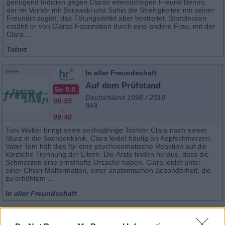
genügend Indizien gegen Claras eifersüchtigen Freund Benno,
der im Verhör mit Borowski und Sahin die Streitigkeiten mit seiner
Freundin zugibt, das Tötungsdelikt aber bestreitet. Stattdessen
erzählt er von Claras Faszination durch eine andere Frau, mit der
Clara ...
Tatort
In aller Freundschaft
SERIE
Auf dem Prüfstand
So 9.8.
Deutschland 1998 / 2019
08:55
849
-
09:40
Tom Wolter bringt seine sechsjährige Tochter Clara nach einem
Sturz in die Sachsenklinik. Clara leidet häufig an Kopfschmerzen.
Vater Tom hält dies für eine psychosomatische Reaktion auf die
kürzliche Trennung der Eltern. Die Ärzte finden heraus, dass die
Schmerzen eine ernsthafte Ursache haben. Clara leidet unter
einer Chiari-Malformation, einer anatomischen Besonderheit, die
zu erhöhtem ...
In aller Freundschaft
Der Alte
SERIE