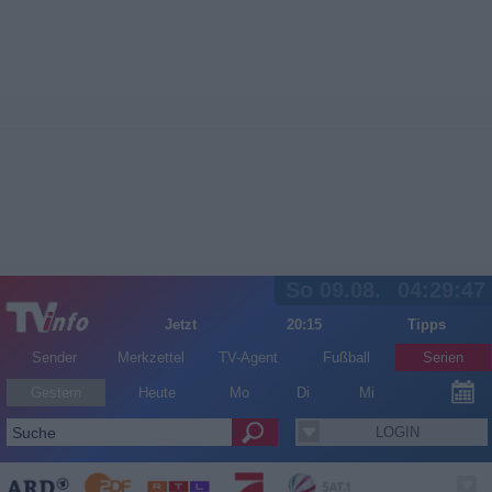
So 09.08.
04:29:48
Jetzt
20:15
Tipps
Sender
Merkzettel
TV-Agent
Fußball
Serien
Gestern
Heute
Mo
Di
Mi
LOGIN