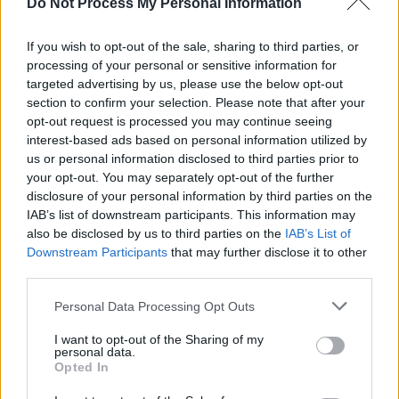
Do Not Process My Personal Information
Helden von nebenan
So 9.8.
Deutschland 2023
18:00
If you wish to opt-out of the sale, sharing to third parties, or
-
18:55
processing of your personal or sensitive information for
targeted advertising by us, please use the below opt-out
Ein bekanntes Münchner Society-Girl wird tot im Pool seines
Elternhauses aufgefunden. Sofort deutet alles auf Mord, doch
section to confirm your selection. Please note that after your
von der Tatwaffe oder einem Motiv fehlt vorerst jede Spur. Nach
opt-out request is processed you may continue seeing
dem Mord an Jasmin Benrath, Tochter einer erfolgreichen
interest-based ads based on personal information utilized by
Geschäftsfrau und bekannte Influencerin, werfen die Kommissare
us or personal information disclosed to third parties prior to
einen genaueren Blick in das Leben der jungen Frau. Einige
Monate zuvor wäre Jasmin fast bei ...
your opt-out. You may separately opt-out of the further
disclosure of your personal information by third parties on the
Der Alte
IAB’s list of downstream participants. This information may
also be disclosed by us to third parties on the
IAB’s List of
First 48 - Am Tatort mit
SERIE
Downstream Participants
that may further disclose it to other
den US-Ermittlern
third parties.
So 9.8.
Der Besucher
00:00
USA 2020
-
Personal Data Processing Opt Outs
Staffel: 22 / 12
00:50
I want to opt-out of the Sharing of my
In der Stadt Atlanta meldet eine Frau ihren Sohn als vermisst.
personal data.
Kurz darauf wird der Vermisste tot in seinem eigenen
Opted In
Schlafzimmer aufgefunden. Der Mann ist nackt, und jemand hat
zweimal auf ihn geschossen. ...