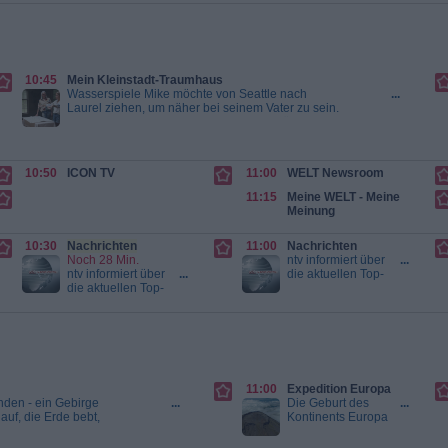
einen Verlust von
ebstahls ins Gefängnis
40.000 US-Dollar
ris Auftrag nach Los
erlitten. Die
in Leben fürchtet.
Ersparnisse aller
..
Ein Colt für alle
sind
aufgebraucht....
10:45
Mein Kleinstadt-Traumhaus
24 Stunden in
Wasserspiele Mike möchte von Seattle nach
...
Teufels Küche -
Laurel ziehen, um näher bei seinem Vater zu sein.
Undercover mit
Ben und Erin finden das perfekte Haus für Mike
Gordon Ramsay
und beginnen mit der Renovierung. Die
Handwerker modernisieren die Küche und
gestalten sie in hellen Farben. Die Bar wird im
10:50
ICON TV
11:00
WELT Newsroom
selben Stil wie die Küche errichtet. Um die Wand...
Mein Kleinstadt-Traumhaus
11:15
Meine WELT - Meine
Meinung
10:30
Nachrichten
11:00
Nachrichten
Noch 28 Min.
ntv informiert über
...
ntv informiert über
...
die aktuellen Top-
die aktuellen Top-
Themen des
Themen des
Tages, zeigt die
Tages, zeigt die
wichtigsten
wichtigsten
Entwicklungen auf
Entwicklungen auf
der ganzen Welt,
der ganzen Welt,
liefert Hintergründe
liefert Hintergründe
und
und
Einschätzungen
11:00
Expedition Europa
Einschätzungen
und fasst
den - ein Gebirge
...
Die Geburt des
...
und fasst
zusammen, was
 auf, die Erde bebt,
Kontinents Europa
zusammen, was
die Menschen
ge Colin Devey begibt
ist unglaublich
die Menschen
bewegt. Immer
Kräfte des Erdinneren
vielfältig. Seine