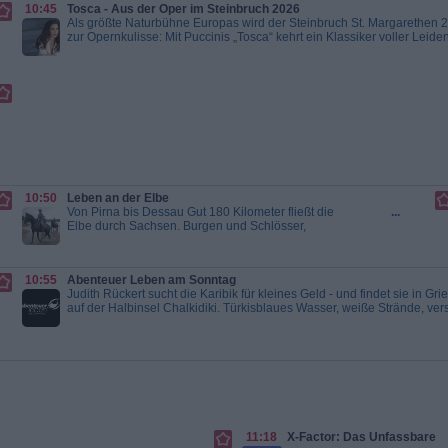
Hayes-Fitzgerald ist,
10:45
Tosca - Aus der Oper im Steinbruch 2026
 Medienwirbel nach
Als größte Naturbühne Europas wird der Steinbruch St. Margarethen 
nd Eames davon aus,
zur Opernkulisse: Mit Puccinis „Tosca“ kehrt ein Klassiker voller Leide
 einem...
Criminal
Dramatik zurück. Die spektakuläre Freiluftarena im Burgenland wird zu
ein emotionales Opernerlebnis: Regisseur Thaddeus...
Tosca - Aus
Steinbruch 2026
10:50
Leben an der Elbe
Von Pirna bis Dessau Gut 180 Kilometer fließt die
...
Elbe durch Sachsen. Burgen und Schlösser,
prachtvolle Städte, Wiesen- und Auenlandschaften
säumen ihren Weg. Von Schloss Pillnitz über das
barocke Dresden bis zur sächsischen Weinstraße
10:55
Abenteuer Leben am Sonntag
- die Reise entlang des Stroms bietet eine
Judith Rückert sucht die Karibik für kleines Geld - und findet sie in Gr
einzigartige Mischung aus Natur, Kultur...
auf der Halbinsel Chalkidiki. Türkisblaues Wasser, weiße Strände, ver
Leben an der Elbe
Buchten auf dem Katamaran, E-Bike-Touren und lokale Spezialitäten. 
Region wirklich als günstiger...
Abenteuer Leben am Sonntag
11:18
X-Factor: Das Unfassbare