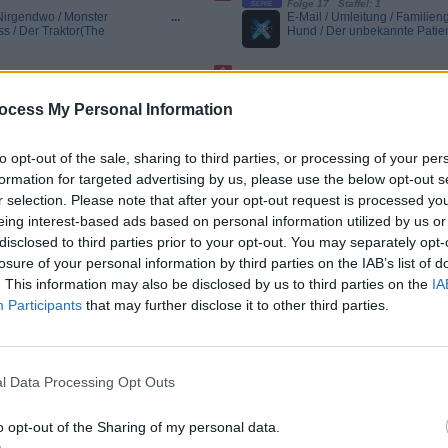
Folge 17 Staffel: 1
SERIE
Nirgendwo / Monster
...
E-Mail / Umleitung / Familien
s / Der Traktor(The
Hund / Der unbekannte Patien
id In The Closet /
Of Joe / Secret Of The Family
Die Medaillen - Ein
Unknown Patient) E-Mail - Ein
ttungsunternehmer
Erbangelegenheit ab. Es fehl
erstorbenen noch
Formalitäten und die Mandan
ssen Orden er
Dollar reicher. Doch dann erh
ocess My Personal Information
benhocker / Liebe über
...
nn eine kleine
mysteriöse E-Mail... Umleitun
reund / Die zweite
schwunden bleibt,
verfahren sich in der Wildnis. 
Drei junge Frauen
nde Entdeckung... U-
Werbeschild eines Restaurant
chen Spielbretts die
to opt-out of the sale, sharing to third parties, or processing of your per
Factor: Das
Unfassbare
10:45
Unicorn Academy
11:15
Unicorn Academy
als vergnügliche
formation for targeted advertising by us, please use the below opt-out s
Folge 6 Staffel: 1
Folge 7 Staffel: 1
SERIE
SERIE
war, wird zum Spiel
Das Buch der
...
Unter dem
...
benhocker - Der
r selection. Please note that after your opt-out request is processed y
Dunkel-Magie Um
Sternenglanz-See
Freund und sein
eing interest-based ads based on personal information utilized by us or
ihre Kenntnisse in
Die Situation an
s schönen...
X-
Dunkel-Magie zu
der Academy spitzt
disclosed to third parties prior to your opt-out. You may separately opt-
erweitern,
sich zu, als das
losure of your personal information by third parties on the IAB’s list of
beschließen
Wasser von
Sophia, Ava und
Dunkel-Magie
. This information may also be disclosed by us to third parties on the
IA
Layla, ein
vergiftet wird und
Participants
that may further disclose it to other third parties.
verbotenes Buch
die Einhörner ihre
aus der Bücherei
Kräfte zu verlieren
auszuleihen. Doch
drohen. Sophia
10:30
Hour of Power
als sie es öffnen,
und ihre Freunde
Folge 2939 Staffel 10
entfesseln sie eine
setzen alles daran,
Noch 58 Min.
gefährliche Macht,
den Sternenglanz-
l Data Processing Opt Outs
VOLL MUTIG...
Hour of Power
...
die sie nicht
See zu retten und
kontrollieren
bekommen dabei
können und die ihr
unerwartete Hilfe
o opt-out of the Sharing of my personal data.
Leben bedroht.
von einer
Nun müssen sie
geheimnisvollen