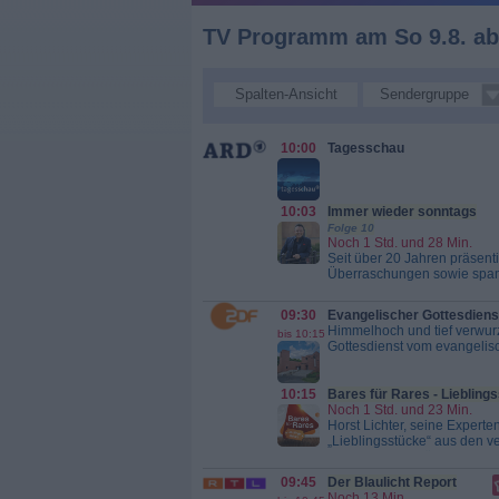
TV Programm am So 9.8. ab
Spalten-Ansicht
Sendergruppe
10:00
Tagesschau
10:03
Immer wieder sonntags
Folge 10
Noch 1 Std. und 28 Min.
Seit über 20 Jahren präsent
Überraschungen sowie spann
Zuschauerinnen und Zuschaue
wieder sonntags
09:30
Evangelischer Gottesdiens
Himmelhoch und tief verwurz
bis 10:15
Gottesdienst vom evangelis
Unterfranken sprechen die S
auf dem Berg dem Himmel näh
klösterlicher Gemeinschaft 
10:15
Bares für Rares - Liebling
Evangelischer Gottesdie
Noch 1 Std. und 23 Min.
Horst Lichter, seine Expert
„Lieblingsstücke“ aus den 
skurriler Sperrmüllfund: Die
Objekte mit Sachverstand un
09:45
Der Blaulicht Report
Rares - Lieblingsstücke
Noch 13 Min.