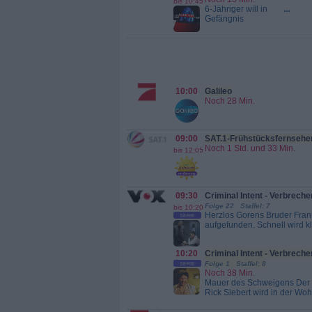
bis 10:45
6-Jähriger will in
...
Gefängnis
einbrechen /
Hilferuf im
Eierkarton Nach
einem
Gefangenentransport
entdecken die
Beamten zwei
10:00
Galileo
kleine Kinder, die
Noch 28 Min.
versuchen, einen
Tunnel ins
Gefängnis zu
graben. Der
09:00
SAT.1-Frühstücksfernsehe
anfangs lustige
Noch 1 Std. und 33 Min.
bis 12:05
Einsatz nimmt aber
schnell eine
dramatische
Wendung ... Und:
In einem Eierkarton
09:30
Criminal Intent - Verbreche
findet sich ein
Folge 22 Staffel: 7
bis 10:20
beängstigender
Herzlos Gorens Bruder Fran
SERIE
Hilferuf. Doch wo
aufgefunden. Schnell wird kl
befindet sich das...
Nicole Wallace ist. Wallace i
Der Blaulicht
vergeblich gesuchte Serienkil
Report
10:20
Criminal Intent - Verbreche
immer wieder durchs Netz g
Goren und Eames sich an ih
Folge 1 Staffel: 8
SERIE
Noch 38 Min.
können, wird ein weiterer...
Mauer des Schweigens Der
Verbrechen im Visier
Rick Siebert wird in der Wo
Stacey erschossen. Da Stace