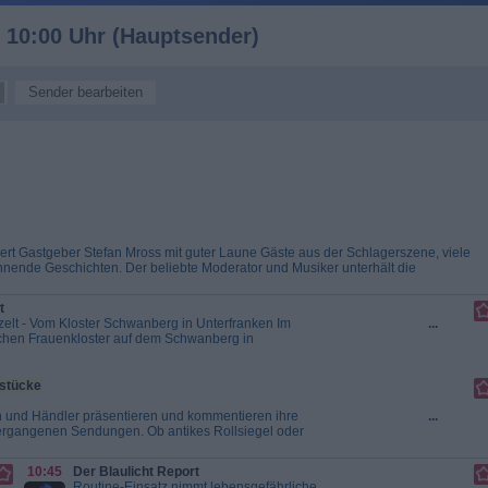
 10:00 Uhr (Hauptsender)
Sender bearbeiten
iert Gastgeber Stefan Mross mit guter Laune Gäste aus der Schlagerszene, viele
ende Geschichten. Der beliebte Moderator und Musiker unterhält die
r am „Sonntagvormittag mit Herz“ mit u. a. der Star-Küche, Holzwurm...
Imme
t
elt - Vom Kloster Schwanberg in Unterfranken Im
...
chen Frauenkloster auf dem Schwanberg in
chwestern darüber, wie sie sich in der Gemeinschaft
er fühlen. Seit über 70 Jahren leben hier Frauen in
nach den Regeln des Heiligen Benedikt. Sie...
sstücke
nst
en und Händler präsentieren und kommentieren ihre
...
vergangenen Sendungen. Ob antikes Rollsiegel oder
 drei Experten von „Bares für Rares“ bewerten alle
d Liebe zum Detail. Die schönsten und...
Bares für
10:45
Der Blaulicht Report
Routine-Einsatz nimmt lebensgefährliche
...