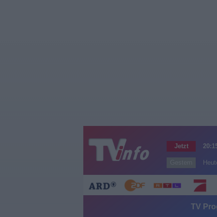
Jetzt
20:1
Gestern
Heut
TV Pro