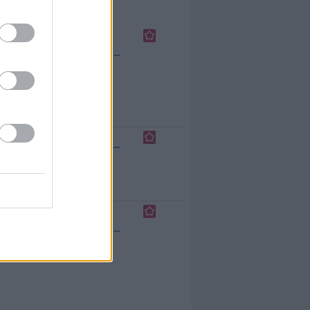
zu einem sehr
attraktiven Preis.
Innovationen aus
aller Welt werden
fahr Down Under
zu einem
unterhaltsamen
n der zehn giftigsten
...
Einkaufserlebnis.
in Australien
Das umfassende
ia Bakers Telefon in
Produktportfolio
h der erste Einsatz
beinhaltet die
lute Vorsicht und
neuesten Produkte
 gesuchten
aus den
esorgten...
Die
Bereichen:...
 Down Under
Infomercial
erechnet auf einer
...
en Großbritanniens
 anderen Fahrzeug und
ichtverhältnisse
 die abendliche
t, müssen die
 den Tank stopfen...
 hat den Auftrag, die
...
ndustiellen aus
Mädchen fühlt sich
t zurück zu ihrer
eraus, dass der
 in Wahrheit nur auf
hres...
Ein Colt