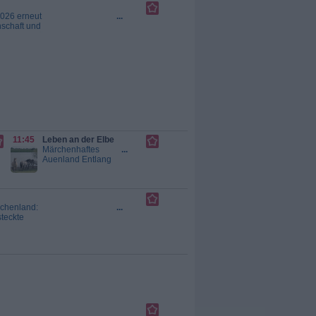
2026 erneut
...
nschaft und
r Kulisse für
 der Oper im
11:45
Leben an der Elbe
Märchenhaftes
...
Auenland Entlang
der Mittelelbe
befinden sich die
letzten naturnahen
Flussauen
iechenland:
...
Deutschlands:
steckte
Überschwemmungsflächen,
Taugt die
die vor den
Deichen liegen.
Hier kann die Elbe
sich ausdehnen,
wenn sie
Hochwasser führt.
Rund um Dessau
liegen die größten
zusammenhängenden