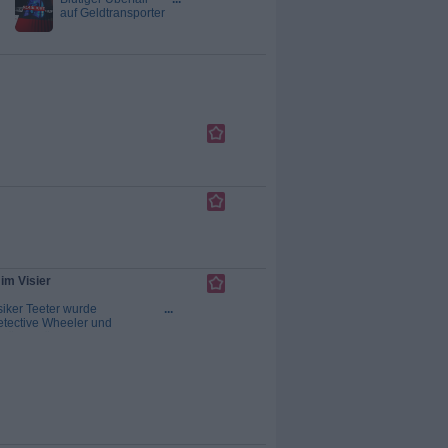
auf Geldtransporter
/ Vermeintlicher
Toter deckt brutales
Verbrechen auf Bei
einem brutalen
Raubüberfall wird
ein Geldbote
angeschossen. Die
Polizisten im
Einsatz setzen
alles daran, das zu
allem
entschlossene
Täter-Duo zu
fassen. Indes erhält
die Polizei einen
dramatischen
Notruf aus einem
Schwimmbad.
Doch die Person,
 im Visier
die anrief, ist nicht
ansprechbar, und
iker Teeter wurde
...
das...
Der
etective Wheeler und
Blaulicht Report
ls überprüfen das
 Teeter bewohnte mit
, Rafe sowie dessen
s Loft. Keiner von
Criminal Intent -