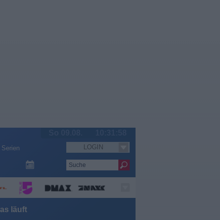
So 09.08.
10:31:59
LOGIN
Serien
s läuft