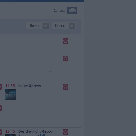
Drucken
Uhrzeit
Datum
...
r
11:55
heute Xpress
11:45
Der Blaulicht Report
Blutiger Überfall
...