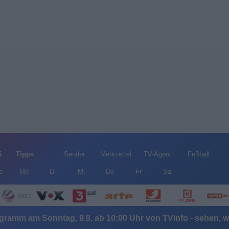
5
Tipps
Sender
Merkzettel
TV-Agent
Fußball
e
Mo
Di
Mi
Do
Fr
Sa
gramm am Sonntag, 9.8. ab 10:00 Uhr von TVinfo - sehen, wa
Alle Sender