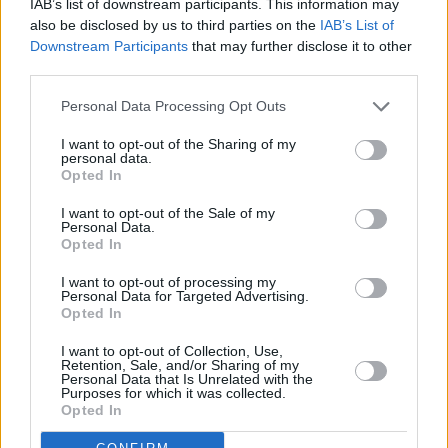
IAB’s list of downstream participants. This information may
also be disclosed by us to third parties on the
IAB’s List of
Downstream Participants
that may further disclose it to other
third parties.
Personal Data Processing Opt Outs
I want to opt-out of the Sharing of my
personal data.
Opted In
I want to opt-out of the Sale of my
Personal Data.
Opted In
Unsere kleine Farm (Little House on the Prairie)
I want to opt-out of processing my
Personal Data for Targeted Advertising.
Alberts Wille (
USA
,
1983
)
Opted In
Serie
Familienserie
I want to opt-out of Collection, Use,
Retention, Sale, and/or Sharing of my
Personal Data that Is Unrelated with the
Übersicht
Purposes for which it was collected.
Opted In
Charles steigt zum leitenden Angestellten einer renommierten Firma
auf. Die Ingalls bewirtschaften eine kleine Farm im Norden Amerikas.