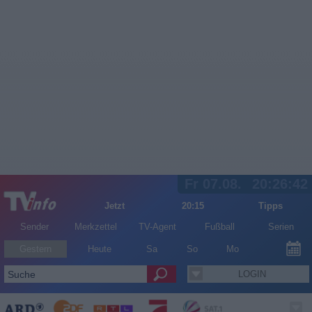
Fr 07.08.
20:26:42
Jetzt
20:15
Tipps
Sender
Merkzettel
TV-Agent
Fußball
Serien
Gestern
Heute
Sa
So
Mo
LOGIN