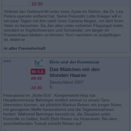
12:30
Violinist Jan Gebhard litt unter einer Zyste im Gehirn, die Dr. Lea
Peters operativ entfernt hat. Seine Freundin Lotte Krieger will in
ein paar Tagen mit ihm nach Gran Canaria fliegen, um dort ihren
Vater zu besuchen. Da Jan aber unter extremer Flugangst leidet,
simuliert er Kopfschmerzen und Schwindel, um länger im
Krankenhaus bleiben zu können. Kurz nachdem er aufgeflogen
ist, leidet er ...
In aller Freundschaft
Elvis und der Kommissar
SERIE
Das Mädchen mit den
Mi 5.8.
blonden Haaren
09:45
Deutschland 2007
-
5
10:30
Feierabend im „Nolte-Eck“. Kneipenwirtin Anja hat
Hauptkommissar Behringer endlich einmal zu einem Tanz
überreden können, als plötzlich Markus Reiser, ein junger Mann,
mit gezogener Waffe hereinstürmt und die Tageseinnahmen
fordert. Während Behringer bemüht ist, die Situation unter
Kontrolle zu halten, beißt Elvis Reiser ins Hosenbein. Bei dem
anschließenden Tumult schießt Reiser auf ...