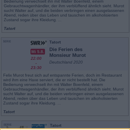
Bedienung verwechselt ihn mit Walter Boenfeld, einem
Gebrauchtwagenhändler, der ihm verblüffend ähnlich sieht. Murot
sucht Walter auf, und die beiden verbringen einen ausgelassenen
Abend, reden über das Leben und tauschen im alkoholisierten
Zustand sogar ihre Kleidung. ...
Tatort
Tatort
SERIE
Die Ferien des
Mi 5.8.
Monsieur Murot
22:00
Deutschland 2020
-
23:30
Felix Murot freut sich auf entspannte Ferien, doch im Restaurant
wird ihm eine Haxe serviert, die er nicht bestellt hat. Die
Bedienung verwechselt ihn mit Walter Boenfeld, einem
Gebrauchtwagenhändler, der ihm verblüffend ähnlich sieht. Murot
sucht Walter auf, und die beiden verbringen einen ausgelassenen
Abend, reden über das Leben und tauschen im alkoholisierten
Zustand sogar ihre Kleidung. ...
Tatort
Tatort
SERIE