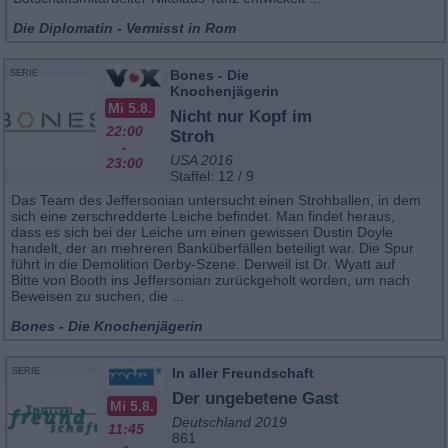
Die Diplomatin - Vermisst in Rom
Bones - Die
SERIE
Knochenjägerin
Mi 5.8.
Nicht nur Kopf im
22:00
Stroh
-
USA 2016
23:00
Staffel: 12 / 9
Das Team des Jeffersonian untersucht einen Strohballen, in dem
sich eine zerschredderte Leiche befindet. Man findet heraus,
dass es sich bei der Leiche um einen gewissen Dustin Doyle
handelt, der an mehreren Banküberfällen beteiligt war. Die Spur
führt in die Demolition Derby-Szene. Derweil ist Dr. Wyatt auf
Bitte von Booth ins Jeffersonian zurückgeholt worden, um nach
Beweisen zu suchen, die ...
Bones - Die Knochenjägerin
In aller Freundschaft
SERIE
Der ungebetene Gast
Mi 5.8.
Deutschland 2019
11:45
861
-