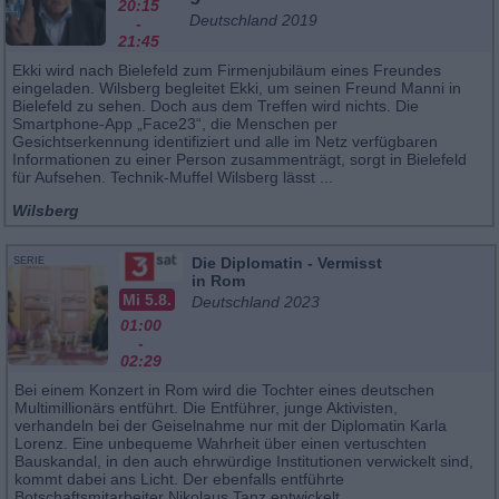
20:15
Deutschland 2019
-
21:45
Ekki wird nach Bielefeld zum Firmenjubiläum eines Freundes
eingeladen. Wilsberg begleitet Ekki, um seinen Freund Manni in
Bielefeld zu sehen. Doch aus dem Treffen wird nichts. Die
Smartphone-App „Face23“, die Menschen per
Gesichtserkennung identifiziert und alle im Netz verfügbaren
Informationen zu einer Person zusammenträgt, sorgt in Bielefeld
für Aufsehen. Technik-Muffel Wilsberg lässt ...
Wilsberg
Die Diplomatin - Vermisst
SERIE
in Rom
Mi 5.8.
Deutschland 2023
01:00
-
02:29
Bei einem Konzert in Rom wird die Tochter eines deutschen
Multimillionärs entführt. Die Entführer, junge Aktivisten,
verhandeln bei der Geiselnahme nur mit der Diplomatin Karla
Lorenz. Eine unbequeme Wahrheit über einen vertuschten
Bauskandal, in den auch ehrwürdige Institutionen verwickelt sind,
kommt dabei ans Licht. Der ebenfalls entführte
Botschaftsmitarbeiter Nikolaus Tanz entwickelt ...