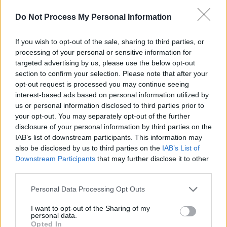
Schwarzer Afghane
Mi 5.8.
Do Not Process My Personal Information
Deutschland 2013
22:10
-
23:40
If you wish to opt-out of the sale, sharing to third parties, or
Hauptkommissar Andreas Keppler, gerade am Leipziger
processing of your personal or sensitive information for
Flughafen gelandet, wird von seiner Kollegin Eva Saalfeld auf
targeted advertising by us, please use the below opt-out
direktem Weg zu einem Tatort gerufen. Ein junger Afghane ist in
section to confirm your selection. Please note that after your
den frühen Morgenstunden auf einer Wiese verbrannt. Die
Kommissare entnehmen den Ausweispapieren, dass es sich um
opt-out request is processed you may continue seeing
Arian Bakhtari handelt, der Hochfrequenzphysik an der
interest-based ads based on personal information utilized by
Universität Leipzig studierte. Als sie sehen, dass ...
us or personal information disclosed to third parties prior to
Tatort
your opt-out. You may separately opt-out of the further
disclosure of your personal information by third parties on the
IAB’s list of downstream participants. This information may
Tatort
SERIE
also be disclosed by us to third parties on the
IAB’s List of
Playback oder die
Mi 5.8.
Downstream Participants
that may further disclose it to other
Show geht weiter
23:30
third parties.
Deutschland 1974
-
01:00
Personal Data Processing Opt Outs
Ein internationaler Gesangsstar tritt anläßlich einer
Europatournee in einer Unterhaltungsshow des SWF auf.
I want to opt-out of the Sharing of my
Anschläge auf Orchesterleiter Leuwen und ein Attentat, bei dem
personal data.
eine weitere Sängerin verletzt wird, alarmieren die Baden-
Opted In