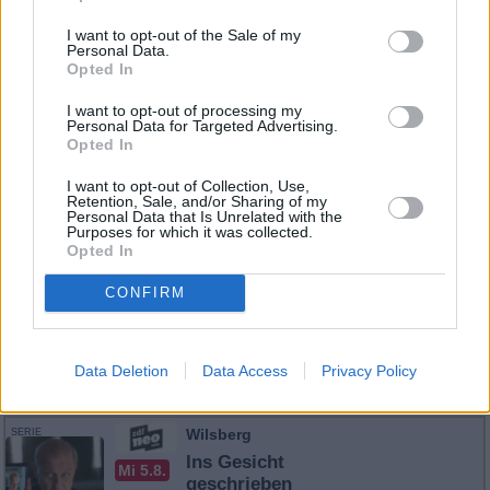
Badener Kripo. Beim Eintreffen auf dem Flugplatz kommt es zu
bedrohlichen Zwischenfällen. Später bei den Proben gibt es
I want to opt-out of the Sale of my
anonyme Drohanrufe und private ...
Personal Data.
Opted In
Tatort
I want to opt-out of processing my
Tatort
SERIE
Personal Data for Targeted Advertising.
Opted In
Playback oder die
Mi 5.8.
Show geht weiter
23:30
I want to opt-out of Collection, Use,
Deutschland 1974
-
Retention, Sale, and/or Sharing of my
Personal Data that Is Unrelated with the
01:00
Purposes for which it was collected.
Ein internationaler Gesangsstar tritt anläßlich einer
Opted In
Europatournee in einer Unterhaltungsshow des SWF auf.
Anschläge auf Orchesterleiter Leuwen und ein Attentat, bei dem
CONFIRM
eine weitere Sängerin verletzt wird, alarmieren die Baden-
Badener Kripo. Beim Eintreffen auf dem Flugplatz kommt es zu
bedrohlichen Zwischenfällen. Später bei den Proben gibt es
anonyme Drohanrufe und private ...
Data Deletion
Data Access
Privacy Policy
Tatort
Wilsberg
SERIE
Ins Gesicht
Mi 5.8.
geschrieben