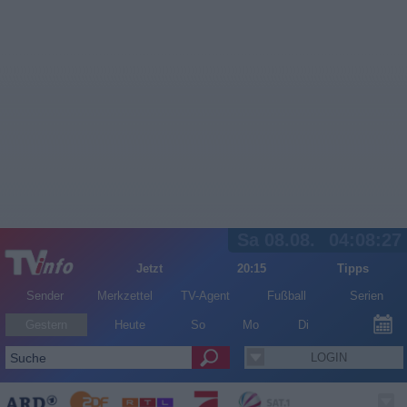
Sa 08.08.
04:08:28
Jetzt
20:15
Tipps
Sender
Merkzettel
TV-Agent
Fußball
Serien
Gestern
Heute
So
Mo
Di
LOGIN