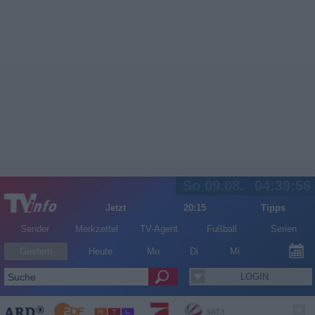
So 09.08.
04:39:56
Jetzt
20:15
Tipps
Sender
Merkzettel
TV-Agent
Fußball
Serien
Gestern
Heute
Mo
Di
Mi
LOGIN