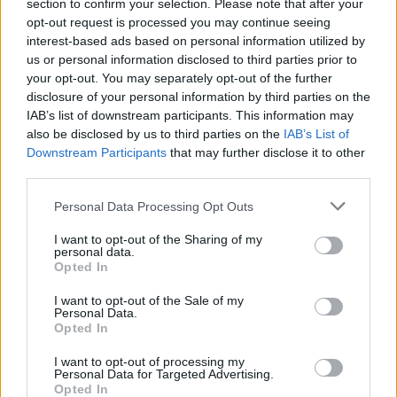
section to confirm your selection. Please note that after your
opt-out request is processed you may continue seeing
interest-based ads based on personal information utilized by
us or personal information disclosed to third parties prior to
your opt-out. You may separately opt-out of the further
disclosure of your personal information by third parties on the
IAB’s list of downstream participants. This information may
also be disclosed by us to third parties on the
IAB’s List of
Downstream Participants
that may further disclose it to other
third parties.
Personal Data Processing Opt Outs
Alamo (The Alamo)
I want to opt-out of the Sharing of my
personal data.
USA
,
1960
Opted In
Spielfilm
Western
I want to opt-out of the Sale of my
Personal Data.
Opted In
Übersicht
I want to opt-out of processing my
Im Jahre 1836 sagt sich Texas von Mexiko los und erklärt sich zur
Personal Data for Targeted Advertising.
Republik. Als der mexikanische Diktator mit einer Armee anrückt, um
Opted In