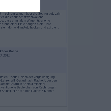
agt in seinem Wagen über die Gebirgsautobahn
er, die er zunächst wohlwollend
ge, dass er mit dem Wagen über eine
r Krone einer Pinie hängen bleibt. Ihre
sie halbnackt im Auto hocken und auf die ...
kt der Rache
A 2011
talen Überfall. Nach der Vergewaltigung
l-Lehrer Will Gerard nach Rache. Über den
ommt Gerard in Kontakt mit einer
onventionelle Begleichen von Rechnungen
er Selbstjustiz hat einen Haken: 6 Monate