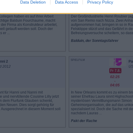
22:00
Data Deletion
Data Access
Privacy Policy
-
23:45
ollegen haben es auf ihrer Arbeit
Der Großindustrielle Henri Roubier j
tsüchtige Balduin Fourchaume, macht
von San Remo nach Nizza. Zwei Anhalt
 der Firma als Konstrukteur arbeitet,
aufgenommen hat, bringen in so in Ra
nell getauft werden soll. Doch der
Felsklippe stürzt und das Gefährt in de
 er ...
Befreiungsversuche scheitern, so dass 
Balduin, der Sonntagsfahrer
SPIELFILM
nni 2
Pa
d 2012
US
Fr 7.8.
02:25
-
04:05
nt für Hanni und Nanni mit
In New Orleans kommt es zu einem bru
e und nervtötende Cousine Lilly jetzt
seiner Ehefrau Laura sinnt Highschoo
n dem Flurfunk Glauben schenkt,
mysteriösen Vermittlungsmann Simon k
 den Neuen. Dies sorgt gehörig für
Geheimorganisation, die auf das unk
 Ausgerechnet in diesem Moment soll
spezialisiert ist. Doch die Sache mit d
nachdem Lauras ...
Pakt der Rache