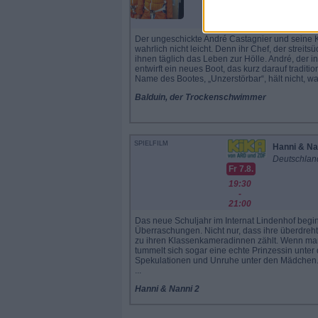
20:15
-
22:00
Der ungeschickte André Castagnier und seine K
wahrlich nicht leicht. Denn ihr Chef, der strei
ihnen täglich das Leben zur Hölle. André, der in
entwirft ein neues Boot, das kurz darauf traditio
Name des Bootes, „Unzerstörbar“, hält nicht, was
Balduin, der Trockenschwimmer
SPIELFILM
Hanni & Na
Deutschlan
Fr 7.8.
19:30
-
21:00
Das neue Schuljahr im Internat Lindenhof begin
Überraschungen. Nicht nur, dass ihre überdreht
zu ihren Klassenkameradinnen zählt. Wenn ma
tummelt sich sogar eine echte Prinzessin unter
Spekulationen und Unruhe unter den Mädchen.
...
Hanni & Nanni 2