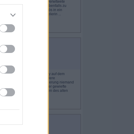
n Autofahrer totgefahren. Der verwitwete
ch, den Fahrer zu finden und ebenfalls zu
otiert er seine Pläne minuziös in ein
immt er Kontakt zur Schauspielerin ...
lduin, das Nachtgespenst
ankreich / Italien 1968
deckt Gemäldehändler Mézeray auf dem
gsveteranen, eine ganz besondere
kennt sofort, dass diese Tätowierung niemand
 große Künstler Modigliani. Der gewiefte
dieses Kunstwerk auf dem Rücken des alten
lduin, der Sonntagsfahrer
ankreich / Italien 1970