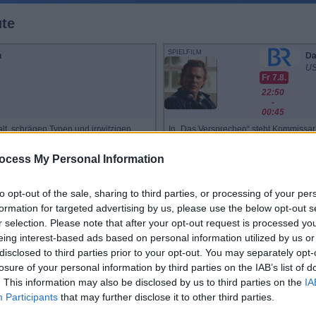
ute
SPIELFILM
n
Da
US
Fr 7.8.
22:50
-
00:45
lt, schrägen Typen und irrwitzigen
In „Das Versprechen“ steht Kommissar
Vega und Jules Winnfield. Bleibt ihnen
Ein letztes Mal lässt er sich überrede
belrezitationen noch Zeit, dann
abgelegenen Bergdorf wurde ein klein
ocess My Personal Information
n wie Fußmassagen, Fastfood und
rasch gelöst, ein Verdächtiger gesteht
 Leute um, die ihrem ...
Toten gibt er den Eltern ein Verspreche
Das Versprechen
to opt-out of the sale, sharing to third parties, or processing of your per
formation for targeted advertising by us, please use the below opt-out s
r selection. Please note that after your opt-out request is processed y
SPIELFILM
 Eight
Da
eing interest-based ads based on personal information utilized by us or
disclosed to third parties prior to your opt-out. You may separately opt-
Fr 7.8.
losure of your personal information by third parties on the IAB’s list of
14:00
. This information may also be disclosed by us to third parties on the
IA
-
15:50
Participants
that may further disclose it to other third parties.
n Bürgerkrieg: Eine Kutsche bahnt
Bretagne, Ende der 60er Jahre: Der ne