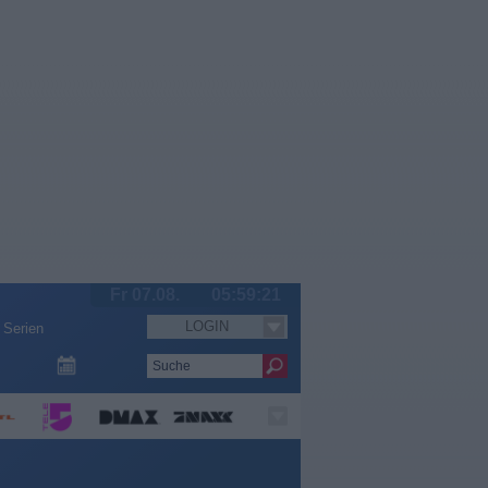
Fr 07.08.
05:59:21
LOGIN
Serien