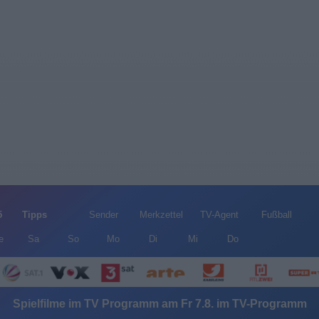
5
Tipps
Sender
Merkzettel
TV-Agent
Fußball
e
Sa
So
Mo
Di
Mi
Do
Spielfilme im TV Programm am Fr 7.8. im TV-Programm
Alle Sender