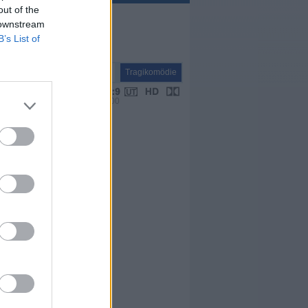
out of the
 downstream
B’s List of
Spielfilm
Tragikomödie
VPS 00:00