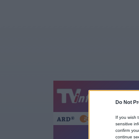
Jetzt
20:1
Do Not Pr
Gestern
Heut
If you wish 
sensitive in
confirm you
continue se