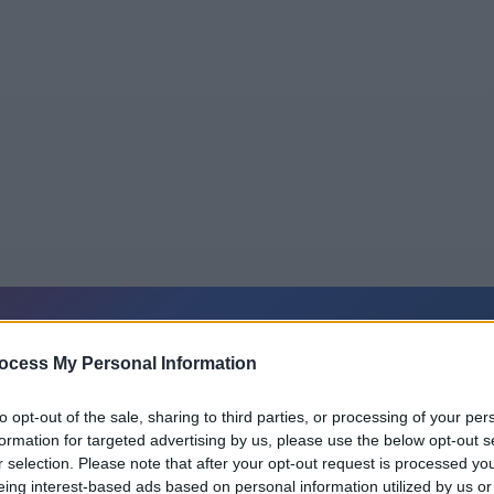
5
Tipps
Sender
Merkzettel
TV-Agent
Fußball
ocess My Personal Information
e
Fr
Sa
So
Mo
Di
Mi
to opt-out of the sale, sharing to third parties, or processing of your per
formation for targeted advertising by us, please use the below opt-out s
r selection. Please note that after your opt-out request is processed y
Meine Stunden mit Leo - Spielfilm / Tragikomödie
eing interest-based ads based on personal information utilized by us or
Alle Sender