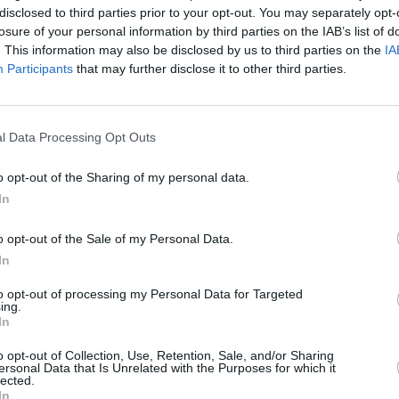
disclosed to third parties prior to your opt-out. You may separately opt-
losure of your personal information by third parties on the IAB’s list of
. This information may also be disclosed by us to third parties on the
IA
Participants
that may further disclose it to other third parties.
l Data Processing Opt Outs
o opt-out of the Sharing of my personal data.
In
ne frühere Lehrerin es noch einmal wissen und endlich den ersten
 Begegnung mit einem charmant-intelligenten Callboy wird für beide zu
Körperliche hinaus. - Pointenreiche und tiefsinnige Erotikkomödie mit der
o opt-out of the Sale of my Personal Data.
n der Hauptrolle. Nancy Stokes , eine verwitwete ehemalige
uern, zwischenmenschlicher Nähe und gutem Sex, der ihr in ihrer stabilen,
In
b. Nancy ist fest entschlossen, möglichst viel davon nachzuholen, und
ckbringender neuer Erfahrungen. Sie trifft den jungen Leo Grande in einem
t äußerst attraktiv, aber womit Nancy ganz und gar nicht gerechnet hat:
to opt-out of processing my Personal Data for Targeted
rperlicher Liebe, sondern außerdem ein interessanter und charmanter
ing.
Offenheit nicht alles über sich verraten möchte, stellt Nancy fest, dass
In
weiterer Rendezvous‘ verändern sich die Erwartungen und die Dynamik
rtzonen endgültig verlassen. Drei Frauen bilden das kreative Zentrum
o opt-out of Collection, Use, Retention, Sale, and/or Sharing
ten Erotikkomödie über späte erotische Erfüllung und das Begehren.
ersonal Data that Is Unrelated with the Purposes for which it
e intimen Begegnungen nach einem Drehbuch von Katy Brand. Die große
lected.
pson („Viel Lärm um nichts“, „Kindeswohl“, „Men in Black International“)
In
roßem Mut und nuancenreich in ihrer Verletzbarkeit und späten Neugierde.