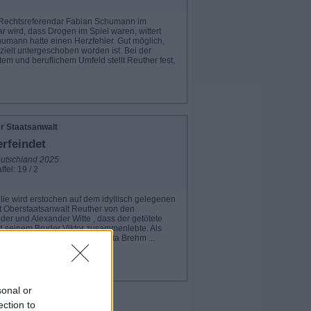
r Rechtsreferendar Fabian Schumann im
r wird, dass Drogen im Spiel waren, wittert
umann hatte einen Herzfehler. Gut möglich,
elt untergeschoben worden ist. Bei der
m und beruflichem Umfeld stellt Reuther fest,
r Staatsanwalt
erfeindet
utschland 2025
ffel: 19 / 2
lie wird erstochen auf dem idyllisch gelegenen
rt Oberstaatsanwalt Reuther von den
er und Alexander Witte , dass der getötete
nd seinem Bruder Viktor zusammenlebte. Als
Rebenschere sichergestellt. Anita Brehm ...
sonal or
ection to