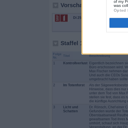
of my P
Vorschau in 3 Wochen
was col
Opted 
Der 
Di 25.8.
20:05
Der 
-
gele
21:10
von 
Staffel 17
Folge
Titel
Beschreibung
Nr.
1
Kontrollverlust
Eigentlich bezeichnen si
Büro erschossen wird. W
Max Fischer nehmen dara
Und auch die CEOs Susann
umgebracht haben sollte
2
Im Totenforst
Als der Sägewerksbesitze
Hinweise, dass dies nur 
unter dem Tod von Max Fi
stellen sie fest, dass e
die künftige Ausrichtung 
3
Licht und
Dr. Rönsch, Chef einer Co
Schatten
Gefunden wurde der Tote
Oberstaatsanwalt Reuther
gewaltsamen Tod ihres M
umhört, schaut sich Hau
Veranstaltung, an der Dr