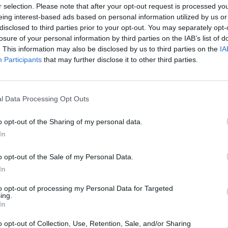
e
r selection. Please note that after your opt-out request is processed y
eing interest-based ads based on personal information utilized by us or
Staatsanwalt
Staff
disclosed to third parties prior to your opt-out. You may separately opt-
17-jährige Rabea Finck liegt tot in einer Ferienwohnung. Sie wurde drei Tage
losure of your personal information by third parties on the IAB’s list of
r als vermisst gemeldet. Der Verdacht einer Entführung liegt nahe, auch
 es keine...
. This information may also be disclosed by us to third parties on the
IA
Staatsanwalt
Staff
Participants
that may further disclose it to other third parties.
 vor einer Verhandlung bricht der Rechtsreferendar Fabian Schumann im
chtssaal tot zusammen. Als offenbar wird, dass Drogen im Spiel waren,
rt Staatsanwalt Bernd...
Staatsanwalt
Staff
17-jährige Rabea Finck liegt tot in einer Ferienwohnung. Sie wurde drei Tage
l Data Processing Opt Outs
r als vermisst gemeldet. Der Verdacht einer Entführung liegt nahe, auch
 es keine...
o opt-out of the Sharing of my personal data.
Staatsanwalt
Staff
 vor einer Verhandlung bricht der Rechtsreferendar Fabian Schumann im
In
chtssaal tot zusammen. Als offenbar wird, dass Drogen im Spiel waren,
rt Staatsanwalt Bernd...
o opt-out of the Sale of my Personal Data.
In
to opt-out of processing my Personal Data for Targeted
Staatsanwalt
Staff
ing.
a Nikova wird in ihrer Wohnung bestohlen und vergiftet. Oberstaatsanwalt
In
d Reuther leitet die Mordermittlung gemeinsam mit Hauptkommissarin Julia
öder und...
o opt-out of Collection, Use, Retention, Sale, and/or Sharing