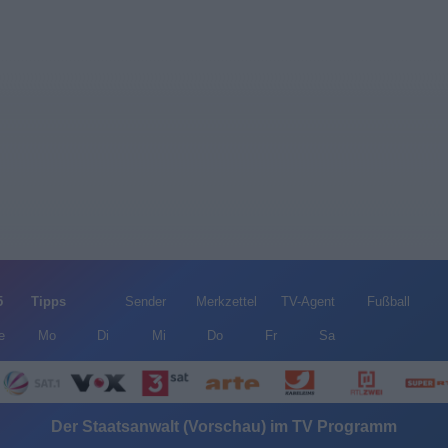
5
Tipps
Sender
Merkzettel
TV-Agent
Fußball
e
Mo
Di
Mi
Do
Fr
Sa
Der Staatsanwalt (Vorschau) im TV Programm
Alle Sender