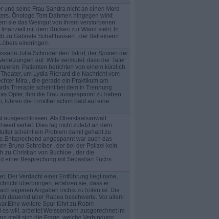
r und seine Frau Sandra nicht an einen Mord
eiters. Önologe Tom Dahmen hingegen wirkt
eitdem sie das Weingut von ihrem verstorbenen
inanziell mit dem Rücken zur Wand steht. In
h zu Gabriele Schaffhausen , der Betreiberin
 Löbers eindringen.
rin Julia Schröder den Tatort, der Spuren der
rletzungen auf. Witte vermutet, dass der Täter
ieren. Patienten berichten von einem kürzlich
 Theater, um Lydia Richard die Nachricht vom
hter Mira , die gerade ein Praktikum am
hards Therapie scheint bei dem in Trennung
das Opfer, ihm die Frau ausgespannt zu haben.
ühren die Ermittler schon bald auf eine
t ausgeschlossen. Als Oberstaatsanwalt
wert verlief. Dies lag nicht zuletzt an dem
tter scheint ein Problem damit gehabt zu
tte.Entsprechend angespannt war auch das
n Bruno Schreiber , der bei der Polizei kein
h zu Christian von Buchloe , der die
end einer Besprechung mit Sebastian Fuchs
et. Der Verdacht einer Entführung liegt nahe,
richt überbringen, erfahren sie, dass er
nach eigenen Angaben nichts zu holen ist. Die
e sich dauernd über Rabea beschwerte. Vor allem
r.Eine weitere Spur führt zu Robin
 es will, arbeitet Weissenborn ausgerechnet im
n stellt sich die Frage, welche Verbindung