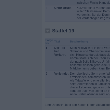
zwischen Fincks Handylad
8
Unter Druck
Kurz vor einer Verhandlu
wittert Staatsanwalt Be
worden ist. Bei der Durc
der Verdächtigen ist gros
Staffel 19
Folge
Titel
Beschreibung
Nr.
1
Der Tod
Sofia Nikova wird in ihrer Wo
hat
Schröder und Oberkommissar Al
Vorfahrt
sich Hinweise darauf, dass sie
Kommissare sich bei Raoul Be
der nach Sofia Nikovas Unfall
bekommt dessen gedrückte Sti
Mädchen ums Leben kam. Bernd
2
Verfeindet
Der rebellische Sohn einer Wi
ermittelnden Kommissaren Jul
Als Tatwaffe wird eine alte, b
seit Generationen in Familien
dieser Lebensaufgabe zu unter
sondern auch von seiner Ex-Fr
Anita Brehm offenbar seit Län
Eine Übersicht über alle Serien finden Sie auf d