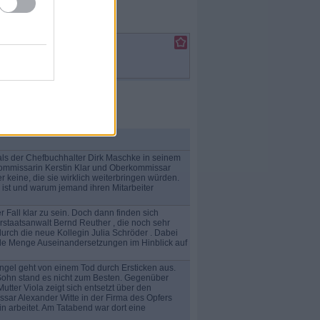
el: 19 / 2
 als der Chefbuchhalter Dirk Maschke in seinem
ommissarin Kerstin Klar und Oberkommissar
eine, die sie wirklich weiterbringen würden.
ist und warum jemand ihren Mitarbeiter
Fall klar zu sein. Doch dann finden sich
rstaatsanwalt Bernd Reuther , die noch sehr
urch die neue Kollegin Julia Schröder . Dabei
 jede Menge Auseinandersetzungen im Hinblick auf
 Engel geht von einem Tod durch Ersticken aus.
 Sohn stand es nicht zum Besten. Gegenüber
ter Viola zeigt sich entsetzt über den
ar Alexander Witte in der Firma des Opfers
 arbeitet. Am Tatabend war dort eine