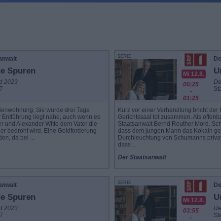
SERIE
anwalt
De
ge Spuren
U
Mi 12.8.
d 2023
De
00:25
 7
Sta
-
01:25
Ferienwohnung. Sie wurde drei Tage
Kurz vor einer Verhandlung bricht de
r Entführung liegt nahe, auch wenn es
Gerichtssaal tot zusammen. Als offenba
er und Alexander Witte dem Vater die
Staatsanwalt Bernd Reuther Mord. Sch
 er bedroht wird. Eine Geldforderung
dass dem jungen Mann das Kokain gezi
en, da bei ...
Durchleuchtung von Schumanns private
dass ...
Der Staatsanwalt
SERIE
anwalt
De
ge Spuren
U
Mi 12.8.
d 2023
De
03:55
 7
Sta
-