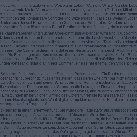
einguts kommt auf brutale Art und Weise ums Leben. Während Winzer Carsten Löbe
tens verwitwete Mutter Verena erschüttert über den gewaltsamen Tod ihres Mitarb
Wie sich herausstellt, sind Carsten Löber und sein Bruder Niels tief zerstritten, s
rmittlungen der Kommissare Schröder und Witte ergeben, dass das Weingut Löber f
inden sich derweil Hinweise auf eine Sabotage des Weingutes. Die Spur führt auc
erzwickten Fall zu lösen, muss Bernd Reuther tief in die Familiengeheimnisse der
s Paartherapeuten untersuchen Oberkommissar Alexander Witte und Hauptkommissa
tzdem scheint es keinen Kampf gegeben zu haben, die Leiche weist keine Abwehrve
cht hat. Gemeinsam versuchen die Kommissare den Ablauf am Tatabend zu rekonstru
hen Frank Richard und einer unbekannten Frau.Oberstaatsanwalt Reuther fährt zum
rbringen. Die Szenenbildnerin erleidet einen Nervenzusammenbruch. Auch ihre Toc
kiert. Die Ermittlungen der Kommissare führen zu Hermann und Ulrike Kiefer . Ric
schlagen zu haben. Zu allem Überfluss beschuldigt der eifersüchtige Herr Kiefer 
gen von Frank Richard an Meike Sommer , eine seiner ehemaligen Studentinnen, f
Sebastian Fuchs wurde zu später Stunde im Park erstochen. Ein Raubmord schein
esnachricht überbringt, muss er feststellen, dass deren Ehe offenbar nicht unbesch
 zwischen dem Toten und seiner Schwiegermutter Hermine Eschenberg . Isabels Mu
weile verstorbener Ehemann damals Sebastian die Leitung der Firma übertragen ha
schenberg zu Gerlinde Fuchs , der Mutter des Opfers, und zu deren Lebensgefährte
t. Ermittlungen im beruflichen Umfeld des Opfers führen die Kommissare schliesslic
denen Nachhaltigkeits- und Wohltätigkeitsprojekten unterstützt. Er hat am Tatab
Aussagen werfen Fragen auf.
ck liegt tot in einer Ferienwohnung. Sie wurde drei Tage zuvor als vermisst gemeld
eldforderung gab. Als Julia Schröder und Alexander Witte dem Vater die Todesnach
orderung scheint als Motiv für die Entführung auszuscheiden, da bei Dennis Finck 
s die Fincks in letzter Zeit Stress mit ihrer Nachbarin Stefanie Gerber hatten, di
ein Dorn im Auge gewesen zu sein, dass Rabea mit ihrem Sohn Tobias zusammen wa
hnung angemietet hatte, in der das Opfer gefangen gehalten wurde. Wie der Zufall
nck, und die Ermittler finden schon bald Hinweise auf krumme Geschäfte. Und dan