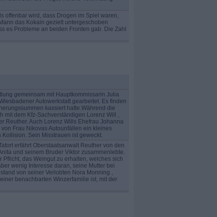
s offenbar wird, dass Drogen im Spiel waren,
 Mann das Kokain gezielt untergeschoben
ass es Probleme an beiden Fronten gab. Die Zahl
ittlung gemeinsam mit Hauptkommissarin Julia
 Wiesbadener Autowerkstatt gearbeitet. Es finden
ersicherungssummen kassiert hatte.Während die
h mit dem Kfz-Sachverständigen Lorenz Will ,
über Reuther. Auch Lorenz Wills Ehefrau Johanna
von Frau Nikovas Autounfällen ein kleines
llision. Sein Misstrauen ist geweckt.
atort erfährt Oberstaatsanwalt Reuther von den
 Anita und seinem Bruder Viktor zusammenlebte.
r Pflicht, das Weingut zu erhalten, welches sich
aber wenig Interesse daran, seine Mutter bei
istand von seiner Verlobten Nora Monning ,
iner benachbarten Winzerfamilie ist, mit der