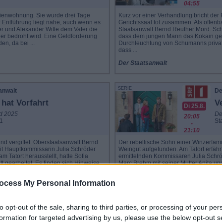
04:55
Ferienwohnung. Sie wurde drei Tage
Kurz vor einer Verhandlung bricht de
r Entführung liegt nahe, auch wenn es
Gerichtssaal tot zusammen. Als offenba
er und Alexander Witte dem Vater die
Staatsanwalt Bernd Reuther Mord. Sch
 er bedroht wird. Eine Geldforderung
dass dem jungen Mann das Kokain gezi
en, da bei ...
Durchleuchtung von Schumanns private
dass ...
Der Staatsanwalt
SERIE
anwalt
De
 hat Vorfahrt
V
Di 25.8.
d 2025
De
20:05
 1
Sta
-
21:10
nd vergiftet. Oberstaatsanwalt Bernd
Der rebellische Sohn einer Winzerfami
it Hauptkommissarin Julia Schröder
Weingut aufgefunden. Am Tatort erfäh
 Tatort herausstellt, hatte Sofia
ermittelnden Kommissaren Julia Schröd
 gearbeitet. Es finden sich Hinweise
Marc Brehm mit seiner Mutter Anita u
älle verwickelt ...
Tatwaffe wird eine alte, blutbefleckte 
ocess My Personal Information
Der Staatsanwalt
to opt-out of the sale, sharing to third parties, or processing of your per
formation for targeted advertising by us, please use the below opt-out s