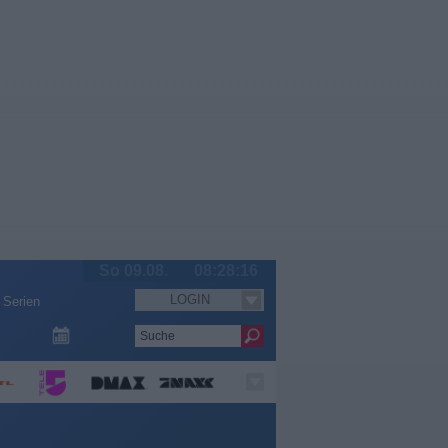
So 09.08.
08:28:16
LOGIN
Serien