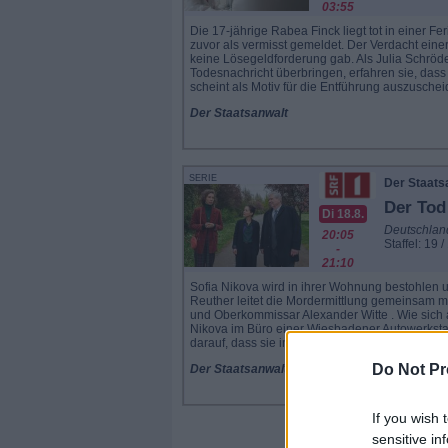
03:55
Die 17-jährige Rabea Finck liegt tot in einer 
zuvor als vermisst gemeldet. Der Verdacht eine
keine Lösegeldforderung gab. Als Julia Schröd
Todesnachricht überbringen, erfahren sie, dass
scheint als Motiv für die Entführung auszuscheid
Der Staatsanwalt
SERIE
Der Staats
Der Tod
Di 18.8.
Deutschlan
20:05
Staffel: 19 /
-
21:10
Sofia Nikova wird in ihrer Wohnung bestohlen u
Reuther leitet die Mordermittlung gemeinsam m
und Oberkommissar Alexander Witte . Wie sich am
Nikova im Büro einer Wiesbadener Autowerkstatt
darauf, dass sie in letzter Zeit in mehrere Autounf
Do Not Pr
Der Staatsanwalt
If you wish 
sensitive in