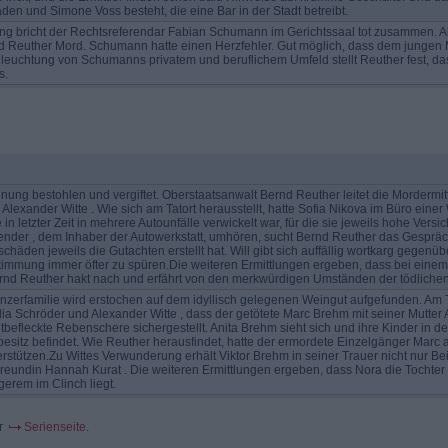
en und Simone Voss besteht, die eine Bar in der Stadt betreibt.
ng bricht der Rechtsreferendar Fabian Schumann im Gerichtssaal tot zusammen. Al
rnd Reuther Mord. Schumann hatte einen Herzfehler. Gut möglich, dass dem jungen
hleuchtung von Schumanns privatem und beruflichem Umfeld stellt Reuther fest, d
s.
hnung bestohlen und vergiftet. Oberstaatsanwalt Bernd Reuther leitet die Morderm
exander Witte . Wie sich am Tatort herausstellt, hatte Sofia Nikova im Büro einer
 in letzter Zeit in mehrere Autounfälle verwickelt war, für die sie jeweils hohe V
nder , dem Inhaber der Autowerkstatt, umhören, sucht Bernd Reuther das Gespräc
schäden jeweils die Gutachten erstellt hat. Will gibt sich auffällig wortkarg gegen
mmung immer öfter zu spüren.Die weiteren Ermittlungen ergeben, dass bei einem 
 Reuther hakt nach und erfährt von den merkwürdigen Umständen der tödlichen Ko
nzerfamilie wird erstochen auf dem idyllisch gelegenen Weingut aufgefunden. Am T
ia Schröder und Alexander Witte , dass der getötete Marc Brehm mit seiner Mutter
lutbefleckte Rebenschere sichergestellt. Anita Brehm sieht sich und ihre Kinder in de
besitz befindet. Wie Reuther herausfindet, hatte der ermordete Einzelgänger Marc 
stützen.Zu Wittes Verwunderung erhält Viktor Brehm in seiner Trauer nicht nur Be
eundin Hannah Kurat . Die weiteren Ermittlungen ergeben, dass Nora die Tochter e
gerem im Clinch liegt.
er
Serienseite
.