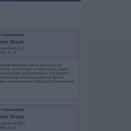
r Staatsanwalt
nter Druck
utschland 2023
ffel: 17 / 8
r Rechtsreferendar Fabian Schumann im
r wird, dass Drogen im Spiel waren, wittert
umann hatte einen Herzfehler. Gut möglich,
elt untergeschoben worden ist. Bei der
m und beruflichem Umfeld stellt Reuther fest,
r Staatsanwalt
nter Druck
utschland 2023
ffel: 17 / 8