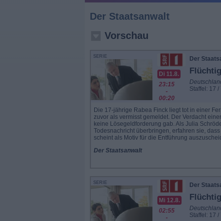
Der Staatsanwalt
Vorschau
SERIE
Der Staats
Flüchti
Di 11.8.
Deutschlan
23:15
Staffel: 17 /
-
00:20
Die 17-jährige Rabea Finck liegt tot in einer 
zuvor als vermisst gemeldet. Der Verdacht eine
keine Lösegeldforderung gab. Als Julia Schröd
Todesnachricht überbringen, erfahren sie, dass
scheint als Motiv für die Entführung auszuscheid
Der Staatsanwalt
SERIE
Der Staats
Flüchti
Mi 12.8.
Deutschlan
02:55
Staffel: 17 /
-