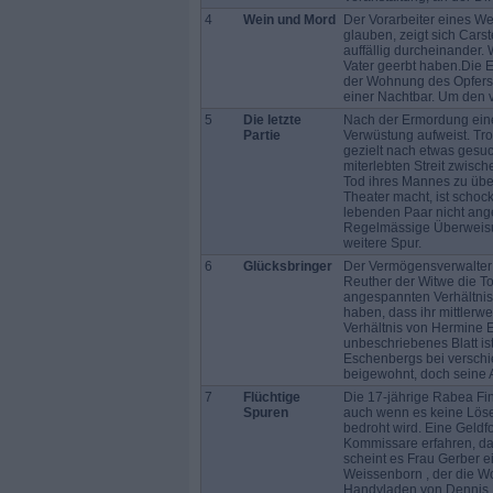
4
Wein und Mord
Der Vorarbeiter eines W
glauben, zeigt sich Cars
auffällig durcheinander. 
Vater geerbt haben.Die E
der Wohnung des Opfers f
einer Nachtbar. Um den v
5
Die letzte
Nach der Ermordung eine
Partie
Verwüstung aufweist. Tro
gezielt nach etwas gesu
miterlebten Streit zwisc
Tod ihres Mannes zu übe
Theater macht, ist schoc
lebenden Paar nicht ange
Regelmässige Überweisun
weitere Spur.
6
Glücksbringer
Der Vermögensverwalter 
Reuther der Witwe die Tod
angespannten Verhältnis
haben, dass ihr mittler
Verhältnis von Hermine E
unbeschriebenes Blatt is
Eschenbergs bei verschie
beigewohnt, doch seine 
7
Flüchtige
Die 17-jährige Rabea Fin
Spuren
auch wenn es keine Löseg
bedroht wird. Eine Geldf
Kommissare erfahren, das
scheint es Frau Gerber 
Weissenborn , der die Wo
Handyladen von Dennis Fi