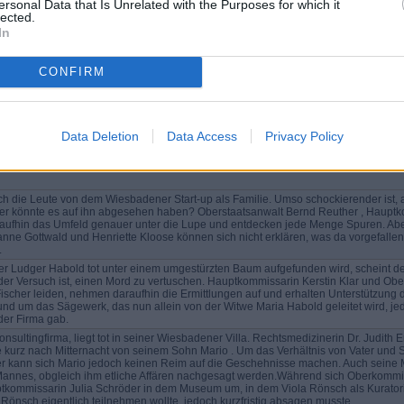
ersonal Data that Is Unrelated with the Purposes for which it
lected.
In
Staatsanwalt
Staff
rebellische Sohn einer Winzerfamilie wird erstochen auf dem idyllisch
CONFIRM
genen Weingut aufgefunden. Am Tatort erfährt Oberstaatsanwalt Reuther
den ermittelnden...
Data Deletion
Data Access
Privacy Policy
ch die Leute von dem Wiesbadener Start-up als Familie. Umso schockierender ist,
er könnte es auf ihn abgesehen haben? Oberstaatsanwalt Bernd Reuther , Hauptk
ufhin das Umfeld genauer unter die Lupe und entdecken jede Menge Spuren. Aber k
e Gottwald und Henriette Kloose können sich nicht erklären, was da vorgefallen 
.
r Ludger Habold tot unter einem umgestürzten Baum aufgefunden wird, scheint der 
der Versuch ist, einen Mord zu vertuschen. Hauptkommissarin Kerstin Klar und Obe
scher leiden, nehmen daraufhin die Ermittlungen auf und erhalten Unterstützung d
s rund um das Sägewerk, das nun allein von der Witwe Maria Habold geleitet wird,
der Firma gab.
nsultingfirma, liegt tot in seiner Wiesbadener Villa. Rechtsmedizinerin Dr. Judith
 kurz nach Mitternacht von seinem Sohn Mario . Um das Verhältnis von Vater und
 kann sich Mario jedoch keinen Reim auf die Geschehnisse machen. Auch seine Mut
annes, obgleich ihm etliche Affären nachgesagt werden.Während sich Oberkommiss
ptkommissarin Julia Schröder in dem Museum um, in dem Viola Rönsch als Kuratorin
. Rönsch eigentlich teilnehmen wollte, jedoch kurzfristig absagen musste.