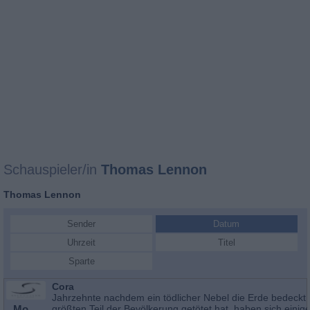
Schauspieler/in
Thomas Lennon
Thomas Lennon
Sender
Datum
Uhrzeit
Titel
Sparte
Cora
Jahrzehnte nachdem ein tödlicher Nebel die Erde bedeckt
Mo
größten Teil der Bevölkerung getötet hat, haben sich einig