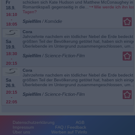
Fr
schicken sich Kate Hudson und Matthew McConaughey in
Romantikspaß gegenseitig in die...
Wie werde ich ihn los 
18.9.
Tagen?
16:10
-
Spielfilm
/ Komödie
18:05
Cora
Jahrzehnte nachdem ein tödlicher Nebel die Erde bedeckt
Sa
größten Teil der Bevölkerung getötet hat, haben sich einig
Überlebende im Untergrund zusammengeschlossen, um...
19.9.
18:30
Spielfilm
/ Science-Fiction-Film
-
20:15
Cora
Jahrzehnte nachdem ein tödlicher Nebel die Erde bedeckt
Sa
größten Teil der Bevölkerung getötet hat, haben sich einig
Überlebende im Untergrund zusammengeschlossen, um...
26.9.
20:15
Spielfilm
/ Science-Fiction-Film
-
22:05
Datenschutzerklärung
AGB
Impressum
FAQ / Feedback
Über uns
Werben auf TVinfo