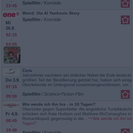
-
Spielfilm
/ Komödie
23:45
Weird: Die Al Yankovic Story
Spielfilm
/ Komödie
Mi
26.8.
02:15
-
03:55
Cora
Jahrzehnte nachdem ein tödlicher Nebel die Erde bedeckt
Do 3.9.
größten Teil der Bevölkerung getötet hat, haben sich einig
Überlebende im Untergrund zusammengeschlossen, um...
07:15
-
Spielfilm
/ Science-Fiction-Film
09:00
Wie werde ich ihn los - in 10 Tagen?
Oberzicke gegen Superklette: Als angebliche Turteltäubch
Fr 4.9.
schicken sich Kate Hudson und Matthew McConaughey in
Romantikspaß gegenseitig in die...
Wie werde ich ihn los 
08:45
Tagen?
-
10:40
Spielfilm
/ Komödie