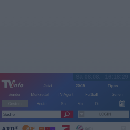
Sa 08.08.
16:18:30
Jetzt
20:15
Tipps
Sender
Merkzettel
TV-Agent
Fußball
Serien
Gestern
Heute
So
Mo
Di
LOGIN