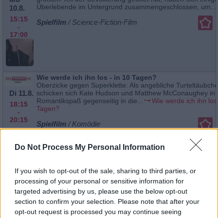
Überlebende im Untergrund zusammengeschlossen, um...
10.8.
15:15
Spielfilm
/ Science-Fiction-Film
-
17:00
Wie werde ich ihn los - in 10 Tagen?
Oberzicke gegen Superklette: Als angebliche Turteltäubch
Di 11.8.
schicken sich Kate Hudson und Matthew McConaughey in
Romantikspaß gegenseitig in die...
Wie werde ich ihn los 
18:15
Tagen?
-
20:15
Spielfilm
/ Komödie
Wie werde ich ihn los - in 10 Tagen?
Do Not Process My Personal Information
Oberzicke gegen Superklette: Als angebliche Turteltäubch
Mi
schicken sich Kate Hudson und Matthew McConaughey in
Romantikspaß gegenseitig in die...
Wie werde ich ihn los 
12.8.
If you wish to opt-out of the sale, sharing to third parties, or
Tagen?
11:10
processing of your personal or sensitive information for
-
Spielfilm
/ Komödie
targeted advertising by us, please use the below opt-out
13:05
section to confirm your selection. Please note that after your
Wie werde ich ihn los - in 10 Tagen?
opt-out request is processed you may continue seeing
Oberzicke gegen Superklette: Als angebliche Turteltäubch