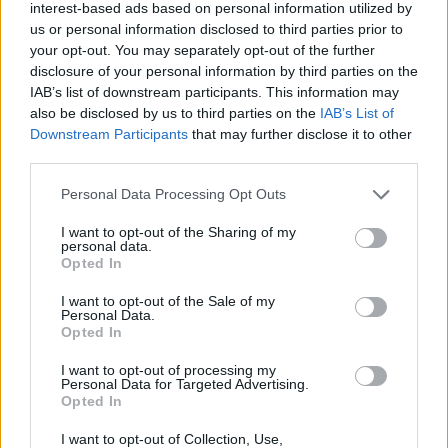
So
schicken sich Kate Hudson und Matthew McConaughey in
interest-based ads based on personal information utilized by
Romantikspaß gegenseitig in die...
Wie werde ich ihn los 
16.8.
us or personal information disclosed to third parties prior to
Tagen?
06:50
your opt-out. You may separately opt-out of the further
-
Spielfilm
/ Komödie
disclosure of your personal information by third parties on the
08:45
IAB’s list of downstream participants. This information may
Hancock
also be disclosed by us to third parties on the
IAB’s List of
Der alkoholkranke Superheld Hancock soll sein ruiniertes
Mo
Image...
Hancock
Downstream Participants
that may further disclose it to other
17.8.
third parties.
Spielfilm
/ Actionkomödie
20:15
-
Personal Data Processing Opt Outs
22:10
I want to opt-out of the Sharing of my
personal data.
Opted In
Hancock
I want to opt-out of the Sale of my
Der alkoholkranke Superheld Hancock soll sein ruiniertes
Personal Data.
Di
Image...
Hancock
Opted In
18.8.
Spielfilm
/ Actionkomödie
00:20
I want to opt-out of processing my
-
Personal Data for Targeted Advertising.
01:55
Opted In
I want to opt-out of Collection, Use,