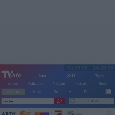
Sa 08.08.
14:26:57
Jetzt
20:15
Tipps
Sender
Merkzettel
TV-Agent
Fußball
Serien
Gestern
Heute
So
Mo
Di
LOGIN