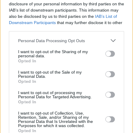
Jutta
Sa 8.8.
13:40
Ein
disclosure of your personal information by third parties on the
Speidel
Sommer
IAB’s list of downstream participants. This information may
in
Marrakesch
also be disclosed by us to third parties on the
IAB’s List of
Noch 43
Downstream Participants
that may further disclose it to other
Min.
third parties.
Personal Data Processing Opt Outs
I want to opt-out of the Sharing of my
Max
Sa 8.8.
16:10
Die
personal data.
Müller
Rosenheim-
Opted In
Cops
I want to opt-out of the Sale of my
Personal Data.
Opted In
I want to opt-out of processing my
Personal Data for Targeted Advertising.
Gerd
Sa 8.8.
18:05
SOKO
Opted In
Silberbauer
München
I want to opt-out of Collection, Use,
Retention, Sale, and/or Sharing of my
Personal Data that Is Unrelated with the
Purposes for which it was collected.
Opted In