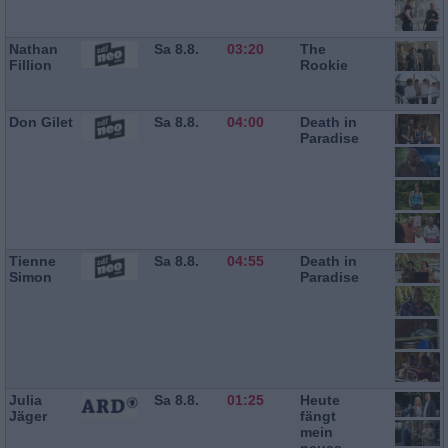
Nathan
Sa 8.8.
03:20
The
Fillion
Rookie
Don Gilet
Sa 8.8.
04:00
Death in
Paradise
Tienne
Sa 8.8.
04:55
Death in
Simon
Paradise
Julia
Sa 8.8.
01:25
Heute
Jäger
fängt
mein