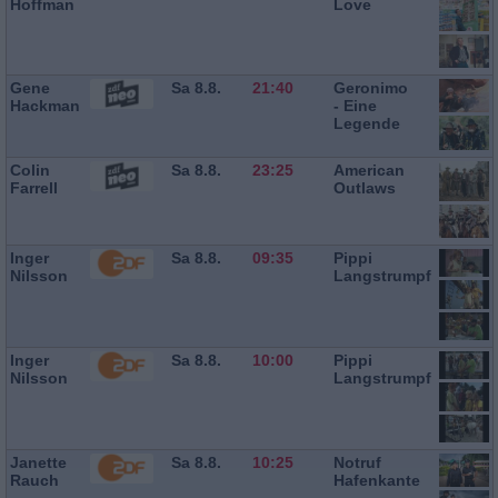
Hoffman
Love
Gene
Sa 8.8.
21:40
Geronimo
Hackman
- Eine
Legende
Colin
Sa 8.8.
23:25
American
Farrell
Outlaws
Inger
Sa 8.8.
09:35
Pippi
Nilsson
Langstrumpf
Inger
Sa 8.8.
10:00
Pippi
Nilsson
Langstrumpf
Janette
Sa 8.8.
10:25
Notruf
Rauch
Hafenkante