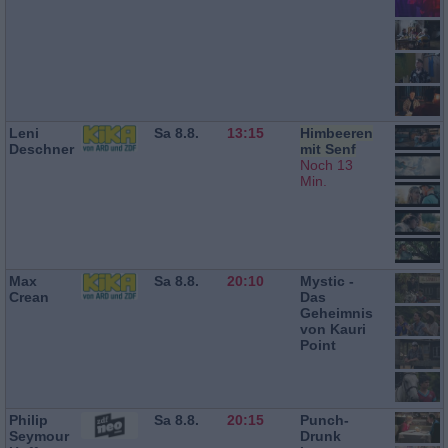
Leni
Sa 8.8.
13:15
Himbeeren
Deschner
mit Senf
Noch 13
Min.
Max
Sa 8.8.
20:10
Mystic -
Crean
Das
Geheimnis
von Kauri
Point
Philip
Sa 8.8.
20:15
Punch-
Seymour
Drunk