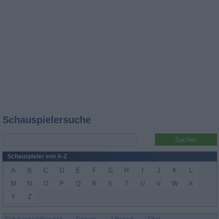
Schauspielersuche
Schauspieler von A-Z
A
B
C
D
E
F
G
H
I
J
K
L
M
N
O
P
Q
R
S
T
U
V
W
X
Y
Z