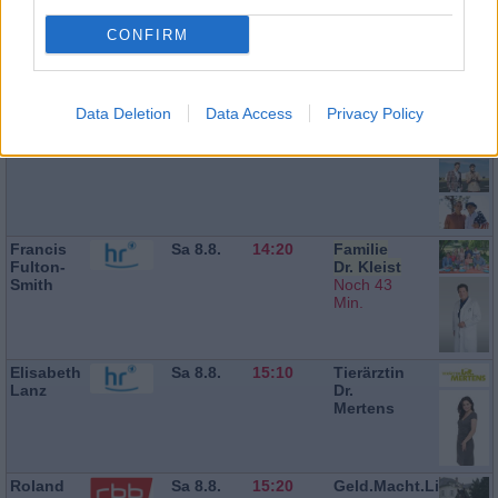
CONFIRM
Sebastian
Sa 8.8.
23:30
Und dann
Maniscalco
kam Dad
Data Deletion
Data Access
Privacy Policy
Francis
Sa 8.8.
14:20
Familie
Fulton-
Dr. Kleist
Smith
Noch 43
Min.
Elisabeth
Sa 8.8.
15:10
Tierärztin
Lanz
Dr.
Mertens
Roland
Sa 8.8.
15:20
Geld.Macht.Liebe