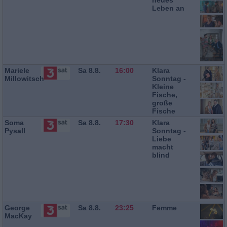
neues
Leben an
Mariele
Sa 8.8.
16:00
Klara
Millowitsch
Sonntag -
Kleine
Fische,
große
Fische
Soma
Sa 8.8.
17:30
Klara
Pysall
Sonntag -
Liebe
macht
blind
George
Sa 8.8.
23:25
Femme
MacKay