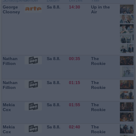
Schauspieler
Sender
Datum
Uhrzeit
Titel
George
Sa 8.8.
14:30
Up in the
Clooney
Air
Nathan
Sa 8.8.
00:35
The
Fillion
Rookie
Nathan
Sa 8.8.
01:15
The
Fillion
Rookie
Mekia
Sa 8.8.
01:55
The
Cox
Rookie
Mekia
Sa 8.8.
02:40
The
Cox
Rookie