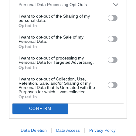
Personal Data Processing Opt Outs
I want to opt-out of the Sharing of my
personal data.
Opted In
I want to opt-out of the Sale of my
Personal Data.
Opted In
I want to opt-out of processing my
Personal Data for Targeted Advertising.
Opted In
Schauspieler/in
Peter Strauss
I want to opt-out of Collection, Use,
Retention, Sale, and/or Sharing of my
Peter Strauss
Personal Data that Is Unrelated with the
Purposes for which it was collected.
Opted In
Sender
Datum
Uhrzeit
Titel
CONFIRM
Sparte
Vier Frauen und ein Todesfall
Data Deletion
Data Access
Privacy Policy
Feierabend
Sa
Ein alter Bekannter kehrt zurück nach Dorf Ilm, Aufsichtsjäge