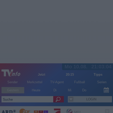
Mo 10.08.
21:03:04
Jetzt
20:15
Tipps
Sender
Merkzettel
TV-Agent
Fußball
Serien
Gestern
Heute
Di
Mi
Do
LOGIN