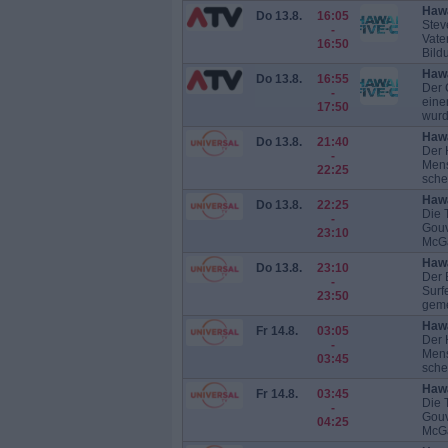
Hawa
Do 13.8.
16:05
Stev
-
Vate
16:50
Bild
Hawa
Do 13.8.
16:55
Der 
-
eine
17:50
wurd
Hawa
Do 13.8.
21:40
Der 
-
Mens
22:25
schei
Hawa
Do 13.8.
22:25
Die 
-
Gouv
23:10
McGar
Hawa
Do 13.8.
23:10
Der 
-
Surf
23:50
geme
Hawa
Fr 14.8.
03:05
Der 
-
Mens
03:45
schei
Hawa
Fr 14.8.
03:45
Die 
-
Gouv
04:25
McGar