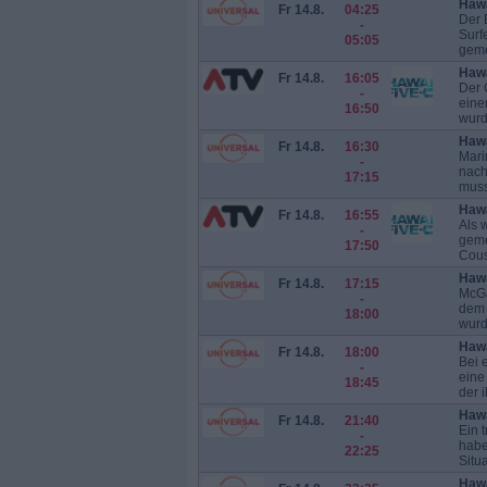
Hawa
Fr 14.8.
04:25
Der 
-
Surf
05:05
geme
Hawa
Fr 14.8.
16:05
Der 
-
eine
16:50
wurd
Hawa
Fr 14.8.
16:30
Mari
-
nach
17:15
muss
Hawa
Fr 14.8.
16:55
Als 
-
geme
17:50
Cous
Hawa
Fr 14.8.
17:15
McGa
-
dem 
18:00
wurde
Hawa
Fr 14.8.
18:00
Bei 
-
eine
18:45
der 
Hawa
Fr 14.8.
21:40
Ein 
-
habe
22:25
Situa
Hawa