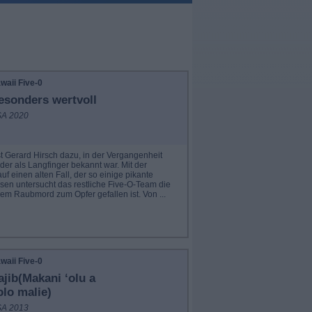
waii Five-0
esonders wertvoll
A 2020
 Gerard Hirsch dazu, in der Vergangenheit
er als Langfinger bekannt war. Mit der
uf einen alten Fall, der so einige pikante
ssen untersucht das restliche Five-O-Team die
em Raubmord zum Opfer gefallen ist. Von ...
waii Five-0
ajib(Makani ‘olu a
olo malie)
A 2013