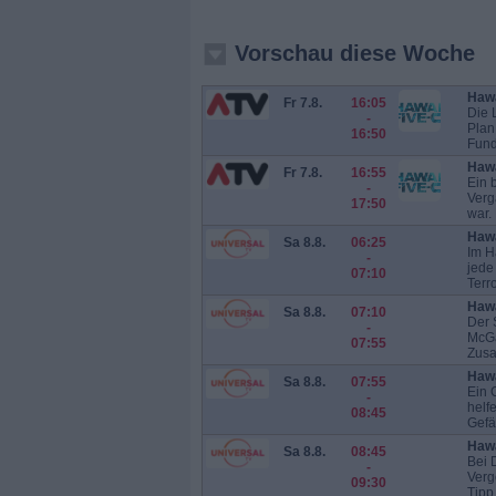
Vorschau diese Woche
Hawa
Fr 7.8.
16:05
Die 
-
Plan
16:50
Fund
Hawa
Fr 7.8.
16:55
Ein 
-
Verg
17:50
war.
Hawa
Sa 8.8.
06:25
Im H
-
jede
07:10
Terr
Hawa
Sa 8.8.
07:10
Der 
-
McGa
07:55
Zusa
Hawa
Sa 8.8.
07:55
Ein 
-
helf
08:45
Gefä
Hawa
Sa 8.8.
08:45
Bei 
-
Verg
09:30
Tipp