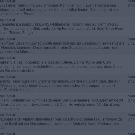
ii Five-0
Staff
Boss einer Surf-Firma wird ermordet. Kono kennt ihn aus gemeinsamen
6 / 6
ertagen und will unbedingt persönlich den Killer finden. Schnell gerät ein
insamer alter Freund...
ii Five-0
Computerspezialist und Ex-NSA-Mitarbeiter Roland wird auf dem Weg zu
m Termin auf einem Stützpunkt der Air Force brutal entführt. Sein Sohn Evan
e am Telefon Zeuge...
ii Five-0
Staff
neoffizier Steve McGarrett wollte eigentlich nur zur Beerdigung seines Vaters
1 / 1
 Honolulu kommen. Doch nun soll er eine Spezialeinheit aufbauen - und
 zuerst den Mörder...
ii Five-0
während eines Footballspiels, das sich Steve, Danny, Kono und Chin
insam ansehen, eine Schießerei ausbricht, entdecken die vier, dass Chins
in Sid als verdeckter...
ii Five-0
Staff
rretts Team muss den Cyberterrorismus-Experten Roland finden, der auf
2 / 2
Weg zu einem Airforce-Stützpunkt von serbischen Kidnappern entführt
. Er bleibt nicht das...
ii Five-0
Staff
einem Footballspiel kommt es zu einer Gang-Schießerei. McGarrett entdeckt
3 / 3
 Spur, die bis nach New Jersey führt. Chin Ho verfolgt einen Verdächtigen,
ihm bekannt...
ii Five-0
Staff
traumatisierter Afghanistanveteran wird beschuldigt, seine Frau ermordet zu
7 / 7
n. Er flieht auf ein Museumsschiff und nimmt Geiseln. Kann McGarrett die
tion...
ii Five-0
Staff