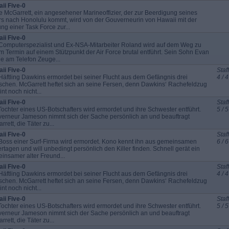
ii Five-0
e McGarrett, ein angesehener Marineoffizier, der zur Beerdigung seines
rs nach Honolulu kommt, wird von der Gouverneurin von Hawaii mit der
ung einer Task Force zur...
ii Five-0
Computerspezialist und Ex-NSA-Mitarbeiter Roland wird auf dem Weg zu
m Termin auf einem Stützpunkt der Air Force brutal entführt. Sein Sohn Evan
e am Telefon Zeuge...
ii Five-0
Staff
Häftling Dawkins ermordet bei seiner Flucht aus dem Gefängnis drei
4 / 4
chen. McGarrett heftet sich an seine Fersen, denn Dawkins‘ Rachefeldzug
nt noch nicht...
ii Five-0
Staff
Tochter eines US-Botschafters wird ermordet und ihre Schwester entführt.
5 / 5
erneur Jameson nimmt sich der Sache persönlich an und beauftragt
rett, die Täter zu...
ii Five-0
Staff
Boss einer Surf-Firma wird ermordet. Kono kennt ihn aus gemeinsamen
6 / 6
ertagen und will unbedingt persönlich den Killer finden. Schnell gerät ein
insamer alter Freund...
ii Five-0
Staff
Häftling Dawkins ermordet bei seiner Flucht aus dem Gefängnis drei
4 / 4
chen. McGarrett heftet sich an seine Fersen, denn Dawkins‘ Rachefeldzug
nt noch nicht...
ii Five-0
Staff
Tochter eines US-Botschafters wird ermordet und ihre Schwester entführt.
5 / 5
erneur Jameson nimmt sich der Sache persönlich an und beauftragt
rett, die Täter zu...