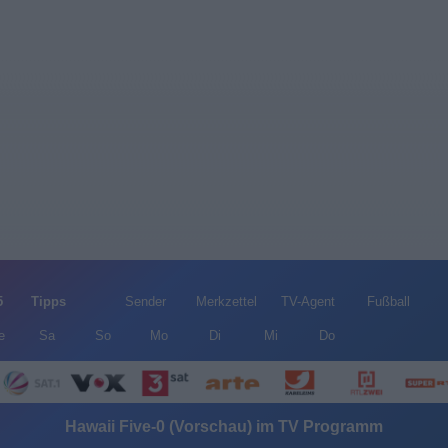
5
Tipps
Sender
Merkzettel
TV-Agent
Fußball
e
Sa
So
Mo
Di
Mi
Do
Hawaii Five-0 (Vorschau) im TV Programm
Alle Sender