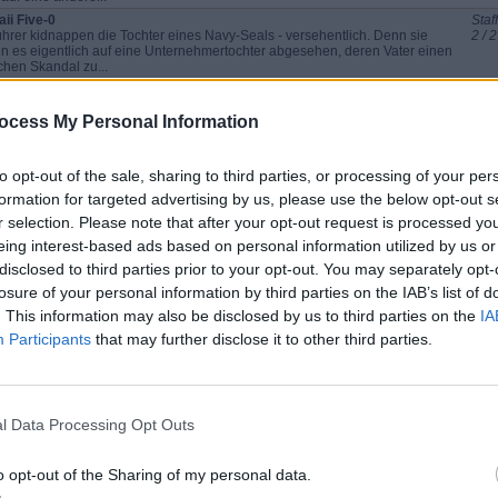
ii Five-0
Staff
ührer kidnappen die Tochter eines Navy-Seals - versehentlich. Denn sie
2 / 2
en es eigentlich auf eine Unternehmertochter abgesehen, deren Vater einen
ichen Skandal zu...
ocess My Personal Information
e
ii Five-0
to opt-out of the sale, sharing to third parties, or processing of your per
besonderer Gegenstand veranlasst Gerard Hirsch dazu, in der
formation for targeted advertising by us, please use the below opt-out s
angenheit seines Onkels Oscar herumzuwühlen, der als Langfinger bekannt
 Mit der Unterstützung von Tani...
r selection. Please note that after your opt-out request is processed y
ii Five-0
eing interest-based ads based on personal information utilized by us or
e traut seinen Augen nicht, als er nach dem Tod seiner Mutter mit einem
disclosed to third parties prior to your opt-out. You may separately opt-
humen Schreiben von ihr überrascht wird. Doch was soll ihre kryptische
chaft aussagen? Derweil...
losure of your personal information by third parties on the IAB’s list of
ii Five-0
. This information may also be disclosed by us to third parties on the
IA
e traut seinen Augen nicht, als er nach dem Tod seiner Mutter mit einem
Participants
that may further disclose it to other third parties.
humen Schreiben von ihr überrascht wird. Doch was soll ihre kryptische
chaft aussagen? Derweil...
ii Five-0
zehn Jahren schlug Steve auf Hawaii ein neues Kapitel auf, um die Mörder
es Vaters dingfest zu machen und gegen das organisierte Verbrechen
l Data Processing Opt Outs
ugehen. Nun tritt noch...
ii Five-0
zehn Jahren schlug Steve auf Hawaii ein neues Kapitel auf, um die Mörder
o opt-out of the Sharing of my personal data.
es Vaters dingfest zu machen und gegen das organisierte Verbrechen
ugehen. Nun tritt noch...