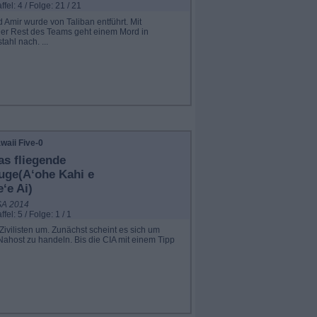
ffel: 4 / Folge: 21 / 21
Amir wurde von Taliban entführt. Mit
 Der Rest des Teams geht einem Mord in
hl nach. ...
waii Five-0
as fliegende
uge(A‘ohe Kahi e
e‘e Ai)
A 2014
ffel: 5 / Folge: 1 / 1
vilisten um. Zunächst scheint es sich um
Nahost zu handeln. Bis die CIA mit einem Tipp