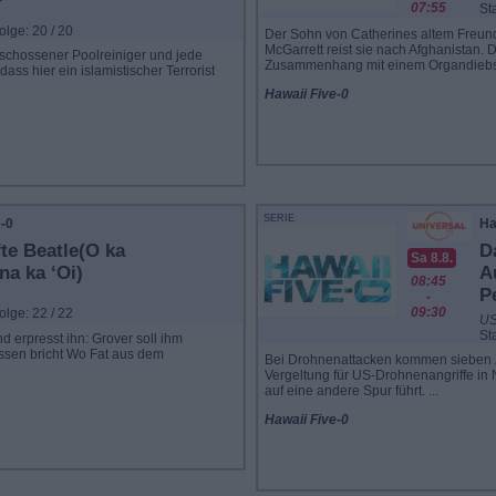
07:55
Sta
Folge: 20 / 20
Der Sohn von Catherines altem Freund 
McGarrett reist sie nach Afghanistan.
rschossener Poolreiniger und jede
Zusammenhang mit einem Organdiebsta
ass hier ein islamistischer Terrorist
Hawaii Five-0
SERIE
e-0
Ha
fte Beatle(O ka
D
Sa 8.8.
na ka ‘Oi)
A
08:45
P
-
09:30
Folge: 22 / 22
US
Sta
d erpresst ihn: Grover soll ihm
essen bricht Wo Fat aus dem
Bei Drohnenattacken kommen sieben Zi
Vergeltung für US-Drohnenangriffe in 
auf eine andere Spur führt. ...
Hawaii Five-0