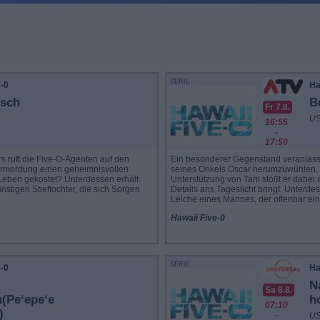
SERIE
e-0
Ha
usch
B
Fr 7.8.
US
16:55
-
17:50
 ruft die Five-O-Agenten auf den
Ein besonderer Gegenstand veranlasst
r Ermordung einen geheimnisvollen
seines Onkels Oscar herumzuwühlen, d
 Leben gekostet? Unterdessen erhält
Unterstützung von Tani stößt er dabei a
stigen Stieftochter, die sich Sorgen
Details ans Tageslicht bringt. Unterde
Leiche eines Mannes, der offenbar ein
Hawaii Five-0
SERIE
e-0
Ha
N
Sa 8.8.
(Pe‘epe‘e
h
07:10
)
-
US