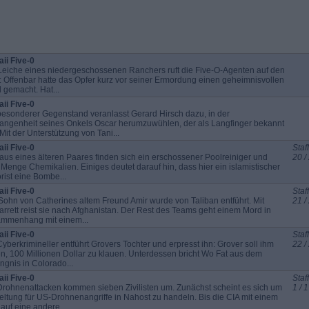
ii Five-0
Leiche eines niedergeschossenen Ranchers ruft die Five-O-Agenten auf den
: Offenbar hatte das Opfer kurz vor seiner Ermordung einen geheimnisvollen
 gemacht. Hat...
ii Five-0
besonderer Gegenstand veranlasst Gerard Hirsch dazu, in der
angenheit seines Onkels Oscar herumzuwühlen, der als Langfinger bekannt
 Mit der Unterstützung von Tani...
ii Five-0
Staff
aus eines älteren Paares finden sich ein erschossener Poolreiniger und
20 /
 Menge Chemikalien. Einiges deutet darauf hin, dass hier ein islamistischer
orist eine Bombe...
ii Five-0
Staff
Sohn von Catherines altem Freund Amir wurde von Taliban entführt. Mit
21 /
rrett reist sie nach Afghanistan. Der Rest des Teams geht einem Mord in
mmenhang mit einem...
ii Five-0
Staff
Cyberkrimineller entführt Grovers Tochter und erpresst ihn: Grover soll ihm
22 /
en, 100 Millionen Dollar zu klauen. Unterdessen bricht Wo Fat aus dem
ngnis in Colorado...
ii Five-0
Staff
Drohnenattacken kommen sieben Zivilisten um. Zunächst scheint es sich um
1 / 1
eltung für US-Drohnenangriffe in Nahost zu handeln. Bis die CIA mit einem
 auf eine andere...