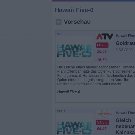
Hawaii Five-0
Vorschau
SERIE
Hawaii Fiv
Goldra
Fr 7.8.
USA 2020
16:05
-
16:50
Die Leiche eines niedergeschossenen Ranchers
Plan: Offenbar hatte das Opfer kurz vor seine
Fund gemacht. Hat dieser ihm letztendlich das
Quinn einen besorgniserregenden Anruf ihrer ein
um ihren verschwundenen Vater macht ... ...
Hawaii Five-0
SERIE
Hawaii Fiv
Gleich
Sa 8.8.
nebenan
06:25
Kainaka
-