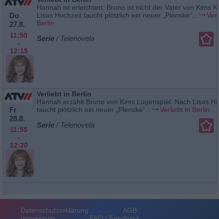
Hannah ist erleichtert: Bruno ist nicht der Vater von Kims 
Do
Lisas Hochzeit taucht plötzlich ein neuer „Plenske“...
Verl
Berlin
27.8.
11:50
Serie
/ Telenovela
-
12:15
Verliebt in Berlin
Hannah erzählt Bruno von Kims Lügenspiel. Nach Lisas Ho
Fr
taucht plötzlich ein neuer „Plenske“...
Verliebt in Berlin
28.8.
Serie
/ Telenovela
11:55
-
12:20
Datenschutzerklärung
AGB
Impressum
FAQ / Feedback