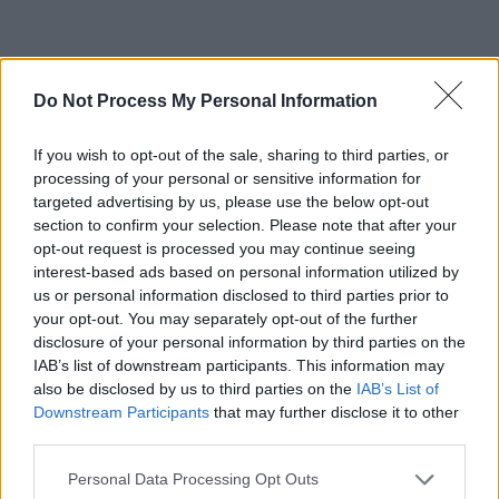
Do Not Process My Personal Information
If you wish to opt-out of the sale, sharing to third parties, or
processing of your personal or sensitive information for
targeted advertising by us, please use the below opt-out
section to confirm your selection. Please note that after your
opt-out request is processed you may continue seeing
Schauspieler/in
Oliver Bokern
interest-based ads based on personal information utilized by
us or personal information disclosed to third parties prior to
Oliver Bokern
your opt-out. You may separately opt-out of the further
disclosure of your personal information by third parties on the
Sender
Datum
IAB’s list of downstream participants. This information may
also be disclosed by us to third parties on the
IAB’s List of
Uhrzeit
Titel
Downstream Participants
that may further disclose it to other
Sparte
third parties.
Verliebt in Berlin
Hannah ist berührt, dass Bruno sich nicht von Kim erpresse
Personal Data Processing Opt Outs
Di 11.8.
Nach Lisas Hochzeit taucht plötzlich ein neuer „Plenske“...