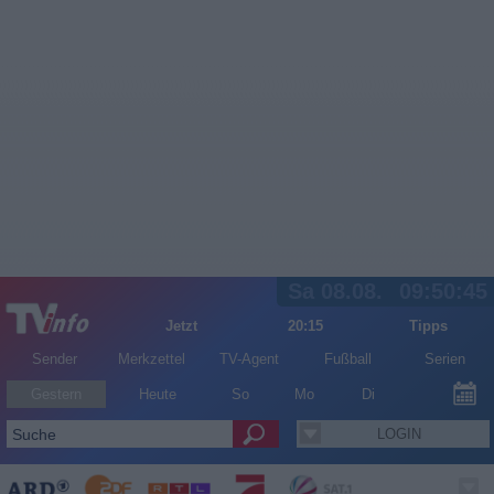
Sa 08.08.
09:50:45
Jetzt
20:15
Tipps
Sender
Merkzettel
TV-Agent
Fußball
Serien
Gestern
Heute
So
Mo
Di
LOGIN