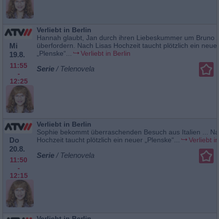
Verliebt in Berlin
Hannah glaubt, Jan durch ihren Liebeskummer um Bruno 
Mi
überfordern. Nach Lisas Hochzeit taucht plötzlich ein neue
„Plenske“...
Verliebt in Berlin
19.8.
11:55
Serie
/ Telenovela
-
12:25
Verliebt in Berlin
Sophie bekommt überraschenden Besuch aus Italien ... Na
Do
Hochzeit taucht plötzlich ein neuer „Plenske“...
Verliebt i
20.8.
Serie
/ Telenovela
11:50
-
12:15
Verliebt in Berlin