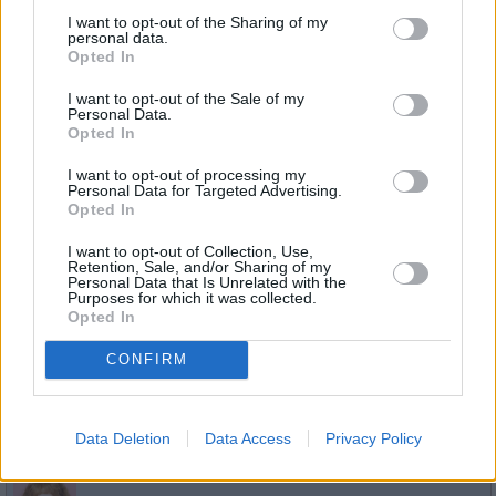
in Berlin
I want to opt-out of the Sharing of my
12:00
personal data.
-
Serie
/ Telenovela
Opted In
12:25
I want to opt-out of the Sale of my
Personal Data.
Opted In
Tatort
Fakten, Fakten
I want to opt-out of processing my
Personal Data for Targeted Advertising.
Di 11.8.
Professor Bernhard Dreiden steht unter Verdacht: Jürgen W
Opted In
Lebensgefährte seiner -Geliebten, wurde erschossen. Fran
22:15
und Prof. Karl Friedrich Boerne...
Tatort
-
I want to opt-out of Collection, Use,
23:40
Serie
/ Krimireihe
Retention, Sale, and/or Sharing of my
Personal Data that Is Unrelated with the
Purposes for which it was collected.
Opted In
Verliebt in Berlin
CONFIRM
Bruno ist entsetzt, dass Kim eine Familie mit ihm gründen
Mi
Nach Lisas Hochzeit taucht plötzlich ein neuer „Plenske“...
in Berlin
12.8.
12:00
Serie
/ Telenovela
Data Deletion
Data Access
Privacy Policy
-
12:30