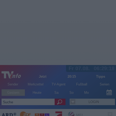
Fr 07.08.
06:29:18
Jetzt
20:15
Tipps
Sender
Merkzettel
TV-Agent
Fußball
Serien
Gestern
Heute
Sa
So
Mo
LOGIN