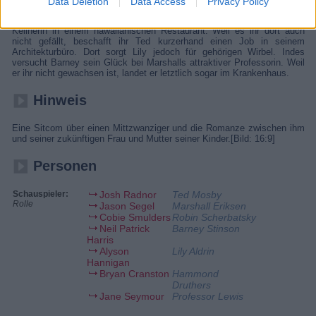
Data Deletion
Data Access
Privacy Policy
Lily steckt in einer Sinnkrise. Auf der Suche nach ihrer Bestimmung
probiert sie die verschiedensten Berufe aus und landet schließlich als
Kellnerin in einem hawaiianischen Restaurant. Weil es ihr dort auch
nicht gefällt, beschafft ihr Ted kurzerhand einen Job in seinem
Architekturbüro. Dort sorgt Lily jedoch für gehörigen Wirbel. Indes
versucht Barney sein Glück bei Marshalls attraktiver Professorin. Weil
er ihr nicht gewachsen ist, landet er letztlich sogar im Krankenhaus.
Hinweis
Eine Sitcom über einen Mittzwanziger und die Romanze zwischen ihm
und seiner zukünftigen Frau und Mutter seiner Kinder.[Bild: 16:9]
Personen
Schauspieler:
Josh Radnor
Ted Mosby
Rolle
Jason Segel
Marshall Eriksen
Cobie Smulders
Robin Scherbatsky
Neil Patrick
Barney Stinson
Harris
Alyson
Lily Aldrin
Hannigan
Bryan Cranston
Hammond
Druthers
Jane Seymour
Professor Lewis