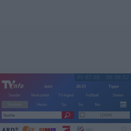
Fr 07.08.
00:38:57
Jetzt
20:15
Tipps
Sender
Merkzettel
TV-Agent
Fußball
Serien
Gestern
Heute
Sa
So
Mo
LOGIN