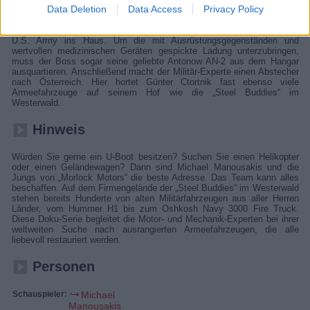
Data Deletion
Data Access
Privacy Policy
Michael Manousakis und sein Team haben alle Hände voll zu tun. Die
Profi-Mechaniker kümmern sich in dieser Folge um eine 78er Corvette-
Pacecar-Sonderedition. Außerdem steht eine neue Lieferung von der
U.S. Army ins Haus. Um die mit Ausrüstungsgegenständen und
wertvollen medizinischen Geräten gespickte Ladung unterzubringen,
muss der Boss sogar seine geliebte Antonow AN-2 aus dem Hangar
ausquartieren. Anschließend macht der Militär-Experte einen Abstecher
nach Österreich. Hier hortet Günter Ctortnik fast ebenso viele
Armeefahrzeuge auf seinem Hof wie die „Steel Buddies“ im
Westerwald.
Hinweis
Würden Sie gerne ein U-Boot besitzen? Suchen Sie einen Helikopter
oder einen Geländewagen? Dann sind Michael Manousakis und die
Jungs von „Morlock Motors“ die beste Adresse. Das Team kann alles
beschaffen. Auf dem Firmengelände der „Steel Buddies“ im Westerwald
stehen bereits Hunderte von alten Militärfahrzeugen aus aller Herren
Länder, vom Hummer H1 bis zum Oshkosh Navy 3000 Fire Truck.
Diese Doku-Serie begleitet die Motor- und Mechanik-Experten bei ihrer
weltweiten Suche nach ausrangierten Armeefahrzeugen, die alle
liebevoll restauriert werden.
Personen
Schauspieler:
Michael
Manousakis