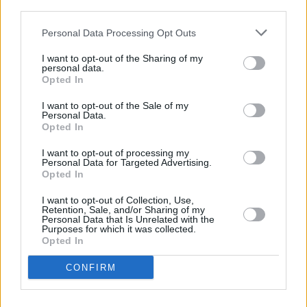
third parties.
Personal Data Processing Opt Outs
I want to opt-out of the Sharing of my
personal data.
Opted In
I want to opt-out of the Sale of my
Personal Data.
Opted In
I want to opt-out of processing my
Personal Data for Targeted Advertising.
Opted In
Steel Buddies - Stahlharte Geschäfte (Steel Buddies)
I want to opt-out of Collection, Use,
Retention, Sale, and/or Sharing of my
Des Wahnsinns fette Beute (
Deutschland
,
2015
)
Personal Data that Is Unrelated with the
Folge 1 Staffel 2
Purposes for which it was collected.
Opted In
Serie
Doku-Soap
CONFIRM
Details