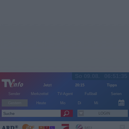
So 09.08.
06:51:35
Jetzt
20:15
Tipps
Sender
Merkzettel
TV-Agent
Fußball
Serien
Gestern
Heute
Mo
Di
Mi
LOGIN