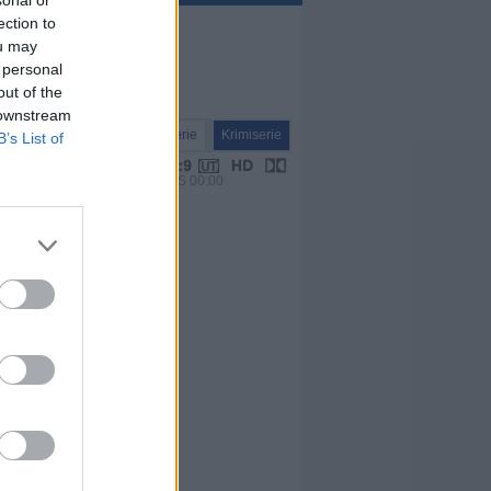
sonal or
ection to
ou may
 personal
out of the
 downstream
Serie
Krimiserie
B’s List of
VPS 00:00