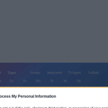
5
Tipps
Sender
Merkzettel
TV-Agent
Fußball
e
Sa
So
Mo
Di
Mi
Do
ocess My Personal Information
CSI: Vegas - Geteiltes Leid - Serie / Krimiserie
Alle Sender