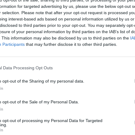
to opt-out of the sale, sharing to third parties, or processing of your per
formation for targeted advertising by us, please use the below opt-out s
e Investigation)
r selection. Please note that after your opt-out request is processed y
eing interest-based ads based on personal information utilized by us or
disclosed to third parties prior to your opt-out. You may separately opt-
losure of your personal information by third parties on the IAB’s list of
. This information may also be disclosed by us to third parties on the
IA
Participants
that may further disclose it to other third parties.
l Data Processing Opt Outs
Michael Newbury wurde geschossen. Das herbeigeeilte CSI-Team findet
ne Mordwaffe. Dafür entdecken die Ermittler im Keller eine umfangreiche
o opt-out of the Sharing of my personal data.
Team seine Hilfe an. Gemeinsam mit Agent Pratt verfolgt Russell eine
ftrag den Überfall auf ein Waffenlager in Pakistan untersucht hat.
In
o opt-out of the Sale of my Personal Data.
maligen Berufssoldaten, fallen Schüsse. Allerdings findet das herbei
 eine Mordwaffe. Dafür finden die Ermittler im Keller eine gewaltige
In
 kann Hodges feststellen, dass der mögliche Tote, obwohl er laut Pass
tzten drei Monaten, zwischen Washington und allen Krisengebieten der
to opt-out of processing my Personal Data for Targeted
reits die FBI-Agenten Quaid und Pratt bei D.B. Russell im Büro und bieten
ing.
an. Das FBI interessiert sich in erster Linie für die Mordwaffe, die auch
In
chschublager in Pakistan benutzt wurde, um einen Wachmann zu töten.