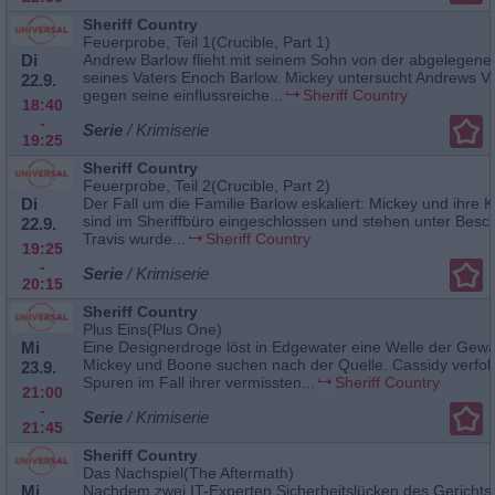
Sheriff Country
Feuerprobe, Teil 1(Crucible, Part 1)
Di
Andrew Barlow flieht mit seinem Sohn von der abgelegen
seines Vaters Enoch Barlow. Mickey untersucht Andrews V
22.9.
gegen seine einflussreiche...
Sheriff Country
18:40
-
Serie
/ Krimiserie
19:25
Sheriff Country
Feuerprobe, Teil 2(Crucible, Part 2)
Di
Der Fall um die Familie Barlow eskaliert: Mickey und ihre 
sind im Sheriffbüro eingeschlossen und stehen unter Besc
22.9.
Travis wurde...
Sheriff Country
19:25
-
Serie
/ Krimiserie
20:15
Sheriff Country
Plus Eins(Plus One)
Mi
Eine Designerdroge löst in Edgewater eine Welle der Gewa
Mickey und Boone suchen nach der Quelle. Cassidy verfol
23.9.
Spuren im Fall ihrer vermissten...
Sheriff Country
21:00
-
Serie
/ Krimiserie
21:45
Sheriff Country
Das Nachspiel(The Aftermath)
Mi
Nachdem zwei IT-Experten Sicherheitslücken des Gericht