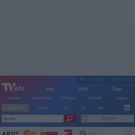
Fr 07.08.
19:10:18
Jetzt
20:15
Tipps
Sender
Merkzettel
TV-Agent
Fußball
Serien
Gestern
Heute
Sa
So
Mo
LOGIN