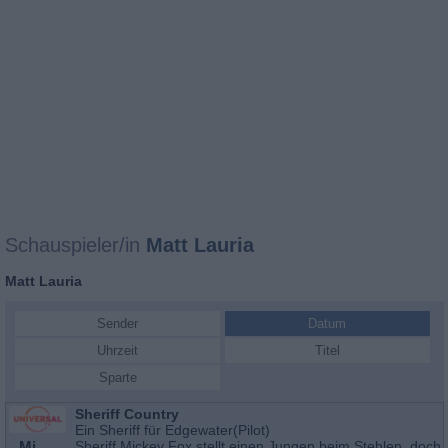
Schauspieler/in
Matt Lauria
Matt Lauria
Sender
Datum
Uhrzeit
Titel
Sparte
Sheriff Country
Ein Sheriff für Edgewater(Pilot)
Mi
Sheriff Mickey Fox stellt einen Jungen beim Stehlen, doch 