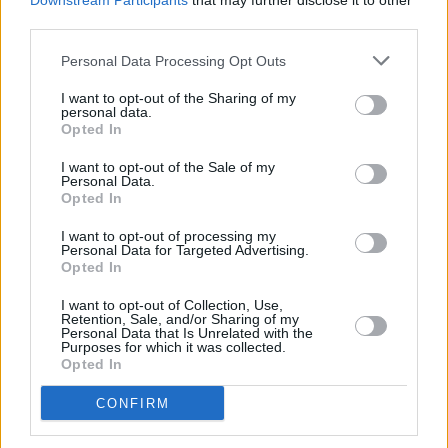
Downstream Participants
that may further disclose it to other
19:25
Serie
/ Krimiserie
third parties.
Sheriff Country
Personal Data Processing Opt Outs
Auf eigene Faust(Out of Office)
Di 1.9.
Skye wird zur Hauptverdächtigen für den Mord an ihrem F
I want to opt-out of the Sharing of my
Brandon. Mickey muss von den Ermittlungen zurücktreten,
19:25
personal data.
jedoch fest an die Unschuld ihrer...
Sheriff Country
-
Opted In
20:15
Serie
/ Krimiserie
I want to opt-out of the Sale of my
Personal Data.
Sheriff Country
Mit dem Schlimmsten rechnen(Expecting Trouble)
Opted In
Mi 2.9.
Sheriff Mickey Fox und Deputy Boone eskortieren eine
hochschwangere Zeugin zu einem Gerichtsprozess. Doch 
I want to opt-out of processing my
20:15
Auftragskiller ist ihnen auf den...
Sheriff Country
Personal Data for Targeted Advertising.
-
Opted In
21:00
Serie
/ Krimiserie
I want to opt-out of Collection, Use,
Sheriff Country
Retention, Sale, and/or Sharing of my
Abschlussgespräch(Exit Interview)
Personal Data that Is Unrelated with the
Mi 2.9.
Am Eel River wird der beliebte Rancher Bill Wambach tot
Purposes for which it was collected.
aufgefunden. Bei ihren Ermittlungen stößt Mickey auf Dro
Opted In
21:00
einen Streit um...
Sheriff Country
-
21:45
CONFIRM
Serie
/ Krimiserie
Sheriff Country