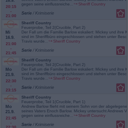
16.9.
gegen seine einflussreiche...
Sheriff Country
20:15
-
Serie
/ Krimiserie
21:00
Sheriff Country
Feuerprobe, Teil 2(Crucible, Part 2)
Mi
Der Fall um die Familie Barlow eskaliert: Mickey und ihre 
sind im Sheriffbüro eingeschlossen und stehen unter Besc
16.9.
Travis wurde...
Sheriff Country
21:00
-
Serie
/ Krimiserie
21:45
Sheriff Country
Feuerprobe, Teil 2(Crucible, Part 2)
Mo
Der Fall um die Familie Barlow eskaliert: Mickey und ihre 
sind im Sheriffbüro eingeschlossen und stehen unter Besc
21.9.
Travis wurde...
Sheriff Country
22:30
-
Serie
/ Krimiserie
23:15
Sheriff Country
Feuerprobe, Teil 1(Crucible, Part 1)
Mo
Andrew Barlow flieht mit seinem Sohn von der abgelegen
seines Vaters Enoch Barlow. Mickey untersucht Andrews V
21.9.
gegen seine einflussreiche...
Sheriff Country
21:45
-
Serie
/ Krimiserie
22:30