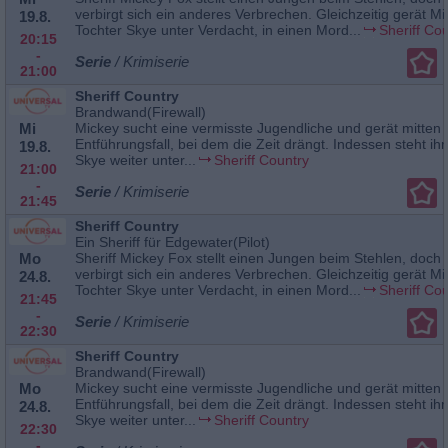
verbirgt sich ein anderes Verbrechen. Gleichzeitig gerät M
19.8.
Tochter Skye unter Verdacht, in einen Mord...
Sheriff Co
20:15
-
Serie
/ Krimiserie
21:00
Sheriff Country
Brandwand(Firewall)
Mi
Mickey sucht eine vermisste Jugendliche und gerät mitten 
Entführungsfall, bei dem die Zeit drängt. Indessen steht ih
19.8.
Skye weiter unter...
Sheriff Country
21:00
-
Serie
/ Krimiserie
21:45
Sheriff Country
Ein Sheriff für Edgewater(Pilot)
Mo
Sheriff Mickey Fox stellt einen Jungen beim Stehlen, doch 
verbirgt sich ein anderes Verbrechen. Gleichzeitig gerät M
24.8.
Tochter Skye unter Verdacht, in einen Mord...
Sheriff Co
21:45
-
Serie
/ Krimiserie
22:30
Sheriff Country
Brandwand(Firewall)
Mo
Mickey sucht eine vermisste Jugendliche und gerät mitten 
Entführungsfall, bei dem die Zeit drängt. Indessen steht ih
24.8.
Skye weiter unter...
Sheriff Country
22:30
-