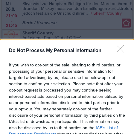
Mi
Skye wird zur Hauptverdächtigen für den Mord an ihrem F
Brandon. Mickey muss von den Ermittlungen zurücktreten,
26.8.
jedoch fest an die Unschuld ihrer...
Sheriff Country
21:00
-
Serie
/ Krimiserie
21:45
Sheriff Country
Auf eigene Faust(Out of Office)
Mo
Skye wird zur Hauptverdächtigen für den Mord an ihrem F
Brandon. Mickey muss von den Ermittlungen zurücktreten,
31.8.
Do Not Process My Personal Information
jedoch fest an die Unschuld ihrer...
Sheriff Country
22:30
-
Serie
/ Krimiserie
23:15
If you wish to opt-out of the sale, sharing to third parties, or
processing of your personal or sensitive information for
Sheriff Country
Der sechste Mann(The Sixth Man)
targeted advertising by us, please use the below opt-out
Mo
Ein Überfall auf einen Geldtransporter erschüttert die Klein
section to confirm your selection. Please note that after your
Edgewater. Mickey übernimmt die Ermittlungen und muss s
31.8.
opt-out request is processed you may continue seeing
zugleich mit der besorgten Bevölkerung...
Sheriff Countr
21:45
interest-based ads based on personal information utilized by
-
Serie
/ Krimiserie
us or personal information disclosed to third parties prior to
22:30
your opt-out. You may separately opt-out of the further
Sheriff Country
disclosure of your personal information by third parties on the
Der sechste Mann(The Sixth Man)
Di 1.9.
Ein Überfall auf einen Geldtransporter erschüttert die Klein
IAB’s list of downstream participants. This information may
Edgewater. Mickey übernimmt die Ermittlungen und muss s
18:40
also be disclosed by us to third parties on the
IAB’s List of
zugleich mit der besorgten Bevölkerung...
Sheriff Countr
-