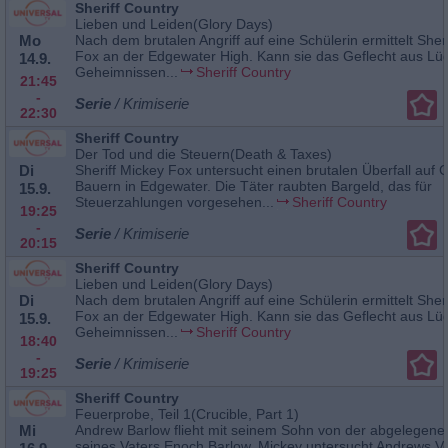
Sheriff Country
Lieben und Leiden(Glory Days)
Mo
Nach dem brutalen Angriff auf eine Schülerin ermittelt Sher
Fox an der Edgewater High. Kann sie das Geflecht aus Lü
14.9.
Geheimnissen...
Sheriff Country
21:45
-
Serie
/ Krimiserie
22:30
Sheriff Country
Der Tod und die Steuern(Death & Taxes)
Di
Sheriff Mickey Fox untersucht einen brutalen Überfall auf 
Bauern in Edgewater. Die Täter raubten Bargeld, das für
15.9.
Steuerzahlungen vorgesehen...
Sheriff Country
19:25
-
Serie
/ Krimiserie
20:15
Sheriff Country
Lieben und Leiden(Glory Days)
Di
Nach dem brutalen Angriff auf eine Schülerin ermittelt Sher
Fox an der Edgewater High. Kann sie das Geflecht aus Lü
15.9.
Geheimnissen...
Sheriff Country
18:40
-
Serie
/ Krimiserie
19:25
Sheriff Country
Feuerprobe, Teil 1(Crucible, Part 1)
Mi
Andrew Barlow flieht mit seinem Sohn von der abgelegen
seines Vaters Enoch Barlow. Mickey untersucht Andrews V