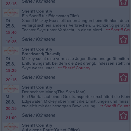
Serie
/ Krimiserie
23:15
Sheriff Country
Ein Sheriff für Edgewater(Pilot)
Di
Sheriff Mickey Fox stellt einen Jungen beim Stehlen, doch 
verbirgt sich ein anderes Verbrechen. Gleichzeitig gerät M
25.8.
Tochter Skye unter Verdacht, in einen Mord...
Sheriff Co
18:40
-
Serie
/ Krimiserie
19:25
Sheriff Country
Brandwand(Firewall)
Di
Mickey sucht eine vermisste Jugendliche und gerät mitten 
Entführungsfall, bei dem die Zeit drängt. Indessen steht ih
25.8.
Skye weiter unter...
Sheriff Country
19:25
-
Serie
/ Krimiserie
20:15
Sheriff Country
Der sechste Mann(The Sixth Man)
Mi
Ein Überfall auf einen Geldtransporter erschüttert die Klein
Edgewater. Mickey übernimmt die Ermittlungen und muss s
26.8.
zugleich mit der besorgten Bevölkerung...
Sheriff Countr
20:15
-
Serie
/ Krimiserie
21:00
Sheriff Country
Auf eigene Faust(Out of Office)