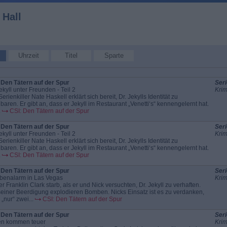
 Hall
Uhrzeit
Titel
Sparte
 Den Tätern auf der Spur
Seri
ekyll unter Freunden - Teil 2
Krim
erienkiller Nate Haskell erklärt sich bereit, Dr. Jekylls Identität zu
nbaren. Er gibt an, dass er Jekyll im Restaurant „Venetti‘s“ kennengelernt hat.
.
CSI: Den Tätern auf der Spur
 Den Tätern auf der Spur
Seri
ekyll unter Freunden - Teil 2
Krim
erienkiller Nate Haskell erklärt sich bereit, Dr. Jekylls Identität zu
nbaren. Er gibt an, dass er Jekyll im Restaurant „Venetti‘s“ kennengelernt hat.
.
CSI: Den Tätern auf der Spur
 Den Tätern auf der Spur
Seri
enalarm in Las Vegas
Krim
er Franklin Clark starb, als er und Nick versuchten, Dr. Jekyll zu verhaften.
seiner Beerdigung explodieren Bomben. Nicks Einsatz ist es zu verdanken,
„nur“ zwei...
CSI: Den Tätern auf der Spur
 Den Tätern auf der Spur
Seri
en kommen teuer
Krim