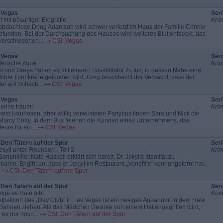
 Vegas
Seri
t mit bösartiger Biografie
Krim
obdachlose Doug Adamson wird schwer verletzt im Haus der Familie Conner
efunden. Bei der Durchsuchung des Hauses wird weiteres Blut entdeckt, das
verschiedenen...
CSI: Vegas
 Vegas
Seri
erische Züge
Krim
s und Gregs haben es mit einem Elvis-Imitator zu tun, in dessen Nähe eine
lchte Turmkrähe gefunden wird. Greg beschleicht der Verdacht, dass der
er auf Schach...
CSI: Vegas
 Vegas
Seri
erine träumt
Krim
inem luxuriösen, aber völlig verwüsteten Partybus finden Sara und Nick die
 Marcy Cody. In dem Bus feierten die Kunden eines Unternehmens, das
eure für ein...
CSI: Vegas
 Den Tätern auf der Spur
Seri
ekyll unter Freunden - Teil 2
Krim
erienkiller Nate Haskell erklärt sich bereit, Dr. Jekylls Identität zu
nbaren. Er gibt an, dass er Jekyll im Restaurant „Venetti‘s“ kennengelernt hat.
.
CSI: Den Tätern auf der Spur
 Den Tätern auf der Spur
Seri
nge es Haie gibt
Krim
Attraktion des „Day Club“ in Las Vegas ist ein riesiges Aquarium, in dem Haie
 Bahnen ziehen. Als das Mädchen Desiree von einem Hai angegriffen wird,
 es nur noch...
CSI: Den Tätern auf der Spur