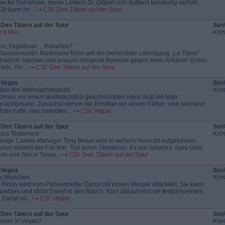
le für Gehörlose, deren Leiterin Dr. Gilbert sich äußerst feindselig verhält.
Gil kann ihr...
CSI: Den Tätern auf der Spur
 Den Tätern auf der Spur
Seri
 0 Min.
Krim
rno, Fegefeuer ... Paradies?
Staatsanwältin Madeleine Klein will die berüchtigte Latinogang „La Tijera“
hädlich machen und braucht dringend Beweise gegen ihren Anführer Emilio
ado. Als...
CSI: Den Tätern auf der Spur
 Vegas
Seri
en der Weihnachtsnacht
Krim
chnee vor einem weihnachtlich geschmückten Haus liegt ein toter
nachtsmann. Zunächst stehen die Ermittler vor einem Rätsel, weil niemand
otiv hatte, den beliebten...
CSI: Vegas
 Den Tätern auf der Spur
Seri
iges Testament
Krim
junge Casino-Manager Tony Braun wird in seinem Haus tot aufgefunden.
chst scheint der Fall klar: Tod durch Überdosis. Es war bekannt, dass Geld,
en und Sex in Tonys...
CSI: Den Tätern auf der Spur
 Vegas
Seri
de Mädchen
Krim
e Finlay wird vom Pannenhelfer Darryl mit einem Messer attackiert. Sie kann
 wehren und sticht Darryl in den Bauch. Kurz darauf wird sie festgenommen,
Darryl ist...
CSI: Vegas
 Den Tätern auf der Spur
Seri
anier in Vegas?
Krim