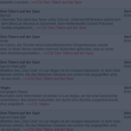
atdetektiv Leonard...
CSI: Den Tätern auf der Spur
 Den Tätern auf der Spur
Seri
Warrick
Krim
 Warricks Tod steht das Team unter Schock. Untersheriff McKeen wähnt sich
 dem Mord an Warrick in Sicherheit: Sein Helfershelfer Daniel Pritchard
e Gedda umgebracht,...
CSI: Den Tätern auf der Spur
 Den Tätern auf der Spur
Seri
feinde
Krim
la Carlos, die Tochter eines kolumbianischen Drogenbosses, wurde
rdet. In ihren Venen werden mehrere Blutsorten gefunden, was zu einer
ichen Abstoßungsreaktion...
CSI: Den Tätern auf der Spur
 Den Tätern auf der Spur
Seri
nge es Haie gibt
Krim
Attraktion des „Day Club“ in Las Vegas ist ein riesiges Aquarium, in dem Haie
 Bahnen ziehen. Als das Mädchen Desiree von einem Hai angegriffen wird,
 es nur noch...
CSI: Den Tätern auf der Spur
 Vegas
Seri
ral gegen Hippie
Krim
Journalist John Merchiston ist wieder in Las Vegas, um für eine Geschichte
echerchieren. Bei einem Autounfall, der durch eine Bombe ausgelöst wurde,
t er angeblich...
CSI: Vegas
 Den Tätern auf der Spur
Seri
nge es Haie gibt
Krim
Attraktion des „Day Club“ in Las Vegas ist ein riesiges Aquarium, in dem Haie
 Bahnen ziehen. Als das Mädchen Desiree von einem Hai angegriffen wird,
 es nur noch...
CSI: Den Tätern auf der Spur