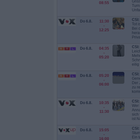
Gris
08:55
Turn
Unfal
CSI:
Do 6.8.
11:30
Tot 
-
Bei 
12:25
hera
Priv
CSI:
Do 6.8.
04:35
Leic
-
Mehr
05:20
Schn
eilig
CSI:
Do 6.8.
05:20
Gene
-
Der 
06:00
zu r
komm
CSI:
Do 6.8.
10:35
Wer 
-
Anna
11:30
sich
ist N
CSI:
Do 6.8.
15:05
Stum
-
Ein 
16:00