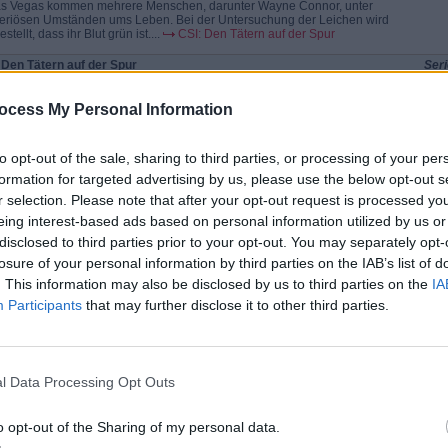
as Vegas kommen mehrere Menschen, darunter Wayne Connor, unter
eriösen Umständen ums Leben. Bei der Untersuchung der Leichen wird
estellt, dass ihr Blut grün ist....
CSI: Den Tätern auf der Spur
 Den Tätern auf der Spur
Seri
enalarm in Las Vegas
Krim
er Franklin Clark starb, als er und Nick versuchten, Dr. Jekyll zu verhaften.
seiner Beerdigung explodieren Bomben. Nicks Einsatz ist es zu verdanken,
ocess My Personal Information
„nur“ zwei...
CSI: Den Tätern auf der Spur
 Vegas
Seri
to opt-out of the sale, sharing to third parties, or processing of your per
os Muertos
Krim
formation for targeted advertising by us, please use the below opt-out s
18-jährige Ana Ortiz soll in Mexiko an einer Überdosis gestorben sein, und
Vater Gabriel bittet seinen Freund Doc Robbins um Hilfe. Gabriel kann sich
r selection. Please note that after your opt-out request is processed y
 erklären,...
CSI: Vegas
eing interest-based ads based on personal information utilized by us or
 Den Tätern auf der Spur
Seri
disclosed to third parties prior to your opt-out. You may separately opt-
los
Krim
losure of your personal information by third parties on the IAB’s list of
 vier Tagen ist Paige Rycoff verschwunden. Die Studentin wollte die Uni
assen und zu ihren Eltern zurückkehren, doch in ihrem Zimmer im Wohnheim
. This information may also be disclosed by us to third parties on the
IA
n die Ermittler...
CSI: Den Tätern auf der Spur
Participants
that may further disclose it to other third parties.
 Den Tätern auf der Spur
Seri
enalarm in Las Vegas
Krim
er Franklin Clark starb, als er und Nick versuchten, Dr. Jekyll zu verhaften.
seiner Beerdigung explodieren Bomben. Nicks Einsatz ist es zu verdanken,
l Data Processing Opt Outs
„nur“ zwei...
CSI: Den Tätern auf der Spur
 Vegas
Seri
o opt-out of the Sharing of my personal data.
traurige Tod von Huren
Krim
n dem Highway steht ein Auto, in dem die tote Debbie Logan sitzt. Wie Nick