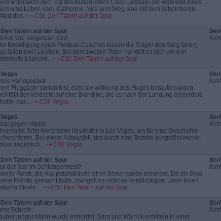
som untersucht den Tod des Bullenreiters Cody Latshaw, der während eines
iers ums Leben kam. Catherine, Nick und Greg sind mit dem scheinbaren
ltod der...
CSI: Den Tätern auf der Spur
 Den Tätern auf der Spur
Seri
ist nur, wer vergessen wird
Krim
der Beerdigung eines Football-Coaches lassen die Träger den Sarg fallen;
us fallen zwei Leichen. Bei dem zweiten Toten handelt es sich um den
atdetektiv Leonard...
CSI: Den Tätern auf der Spur
 Vegas
Seri
htes Handgepäck
Krim
ere Fluggäste stellen fest, dass sie während des Fluges beraubt wurden.
ell fällt der Verdacht auf eine Blondine, die es nach der Landung besonders
 hatte, das...
CSI: Vegas
 Vegas
Seri
ral gegen Hippie
Krim
Journalist John Merchiston ist wieder in Las Vegas, um für eine Geschichte
echerchieren. Bei einem Autounfall, der durch eine Bombe ausgelöst wurde,
t er angeblich...
CSI: Vegas
 Den Tätern auf der Spur
Seri
ist der Star im Schlangennest?
Krim
belle Fundt, die Hauptdarstellerin einer Show, wurde ermordet. Da die Diva
 viele Feinde gemacht hatte, mangelt es nicht an Verdächtigen. Unter ihnen
atasha Steele,...
CSI: Den Tätern auf der Spur
 Den Tätern auf der Spur
Seri
me Schreie
Krim
tauber junger Mann wurde ermordet. Sara und Warrick ermitteln in einer