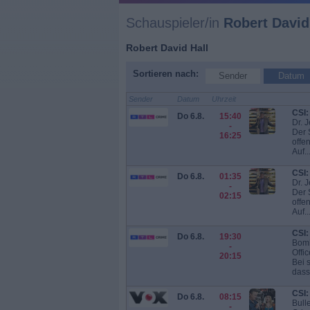
Schauspieler/in
Robert David
Robert David Hall
Sortieren nach:
Sender
Datum
Sender
Datum
Uhrzeit
CSI:
Do 6.8.
15:40
Dr. J
-
Der S
16:25
offe
Auf..
CSI:
Do 6.8.
01:35
Dr. J
-
Der S
02:15
offe
Auf..
CSI:
Do 6.8.
19:30
Bomb
-
Offic
20:15
Bei 
dass 
CSI:
Do 6.8.
08:15
Bull
-