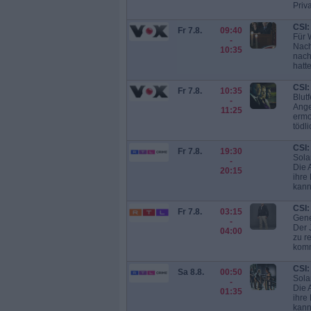
Priv
CSI:
Fr 7.8.
09:40
Für 
-
Nach
10:35
nach
hatt
CSI:
Fr 7.8.
10:35
Blut
-
Ange
11:25
ermo
tödl
CSI:
Fr 7.8.
19:30
Sola
-
Die 
20:15
ihre
kann
CSI:
Fr 7.8.
03:15
Gene
-
Der 
04:00
zu r
komm
CSI:
Sa 8.8.
00:50
Sola
-
Die 
01:35
ihre
kann