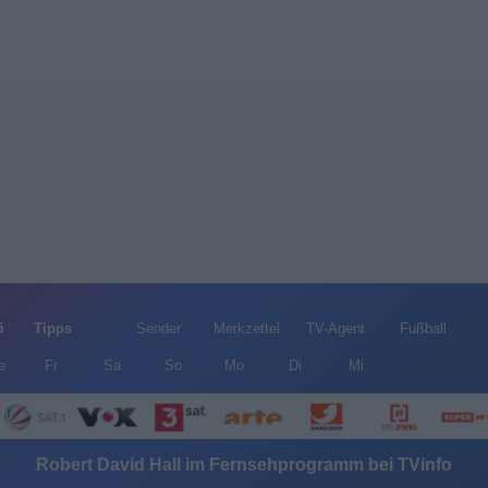
5
Tipps
Sender
Merkzettel
TV-Agent
Fußball
e
Fr
Sa
So
Mo
Di
Mi
Robert David Hall im Fernsehprogramm bei TVinfo
Alle Sender