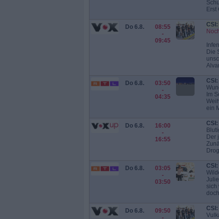
Schu
Erst 
CSI:
Do 6.8.
08:55
Noch
-
09:45
Infe
Die 
unsc
Alvar
CSI:
Do 6.8.
03:50
Wund
-
Im S
04:35
Weih
ein M
CSI:
Do 6.8.
16:00
Blut
-
Der 
16:55
Zunä
Drog
CSI:
Do 6.8.
03:05
Wil
-
Juli
03:50
sich
doch 
CSI:
Do 6.8.
09:50
Vulk
-