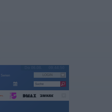
Do 06.08.
09:44:51
LOGIN
Serien