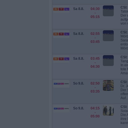
CSI:
Sa 8.8.
04:30
Tator
-
Der 
05:15
aufg
von 
CSI:
Sa 8.8.
02:55
Mörd
-
Sara
03:45
erdo
Mörd
CSI:
Sa 8.8.
03:45
Tang
-
In e
04:30
tote
Amat
CSI:
So 9.8.
02:50
Dr. J
-
Der S
03:35
offe
Auf..
CSI:
So 9.8.
04:15
Sola
-
Die 
05:00
ihre
kann