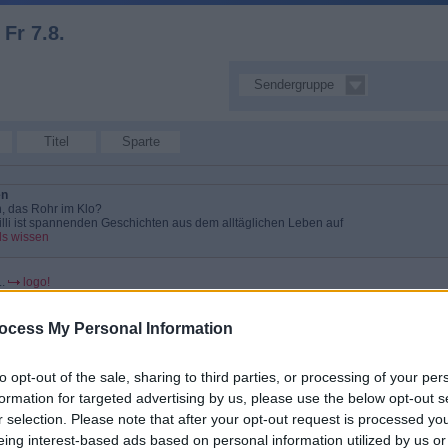
Fr 7.8.
20 Sendungen
Sendergruppe
am Fr 7.8.
Titel
Sparte
en
, das Rohr im Klo?
lli ist spannenden Geschichten aus dem alltäglichen Leben auf
lls wissen
.
logo!
hnipselwelt
ocess My Personal Information
elt Baseball
elt Baseball Kikaninchen macht einen Ausflug mit einem Roller. Als er
rd mit etwas Fantasie aus dem Roller ein Baseballschläger und
chen Schnipselwelt
to opt-out of the sale, sharing to third parties, or processing of your per
formation for targeted advertising by us, please use the below opt-out s
hnipselwelt
d seine Freunde verabschieden sich
r selection. Please note that after your opt-out request is processed y
 seine Freunde verabschieden sich In der Schnipselwelt erleben
eing interest-based ads based on personal information utilized by us or
ni und Christian jeden Tag ein neues Abenteuer: Eine Fahrt mit der