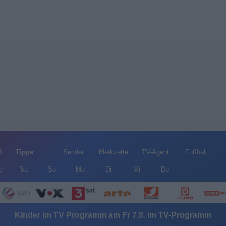
5
Tipps
Sender
Merkzettel
TV-Agent
Fußball
e
Sa
So
Mo
Di
Mi
Do
Kinder im TV Programm am Fr 7.8. im TV-Programm
Alle Sender