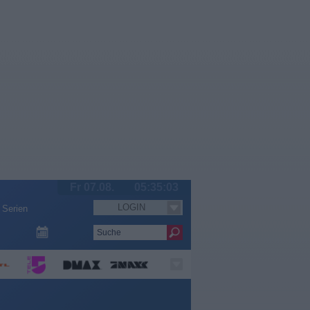
Fr 07.08.
05:35:03
LOGIN
Serien