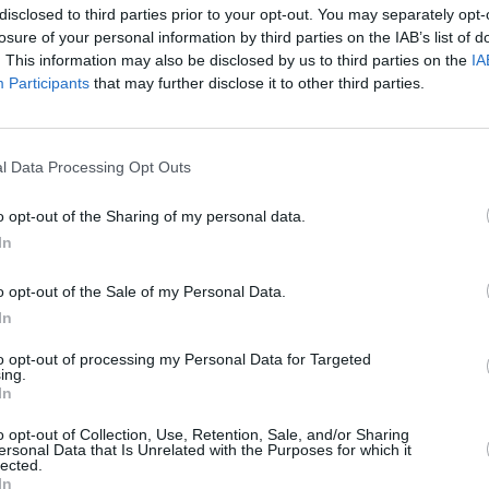
ein...
Kikaninchen Schnipselwelt
disclosed to third parties prior to your opt-out. You may separately opt-
losure of your personal information by third parties on the IAB’s list of
hnipselwelt
raurigkeitsmonster
. This information may also be disclosed by us to third parties on the
IA
raurigkeitsmonster Auf dem Geschichtenkissen wünscht sich
Participants
that may further disclose it to other third parties.
n Anni eine Geschichte über ein Mädchen namens Hawa. Hawa hat eine
e ihr...
Kikaninchen Schnipselwelt
hnipselwelt
l Data Processing Opt Outs
mm, lass uns spielen! Heute ist ein schöner Tag. Einer von ganz vielen.
h mag!“ Kikaninchen startet mit seinen Freunden von ARD und ZDF
chen Schnipselwelt
o opt-out of the Sharing of my personal data.
In
.
logo!
hnipselwelt
o opt-out of the Sale of my Personal Data.
pucken mit Kikaninchen und Christian
pucken mit Kikaninchen und Christian Kikaninchen und Christian
In
usflug an den See. Unterwegs singen sie ihr Sommerlied und erfreuen
Kikaninchen Schnipselwelt
to opt-out of processing my Personal Data for Targeted
ing.
In
 Blütensirup selbstgemacht
 Blütensirup selbstgemacht Singa zeigt ein Video von Björn: Darin
s Löwenzahnblüten durch Kochen, Sieben und Rühren einen goldenen
o opt-out of Collection, Use, Retention, Sale, and/or Sharing
Baumhaus
ersonal Data that Is Unrelated with the Purposes for which it
lected.
nnchen
In
ten: Der Eierbecher