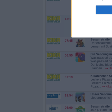
Liedergeschich
Fluggerät und b
gesehen hat?...
Triff...
13:10
Queen Elisabeth
Queen Elisabeth 
Promireporterin 
Königin,...
Tri
Sesamstraße
07:45
Der entlaufene
Lernen mit Spaß 
Die Sendung mi
06:55
Was passiert b
Was passiert be
Der kleine blau
Staunen...
Di
Kikaninchen Sc
07:19
Leckere Pizza 
Leckere Pizza s
Pizza....
Kika
Unser Sandmä
18:54
Liedergeschicht
Sesamstraße
06:00
Jale (7) und Pa