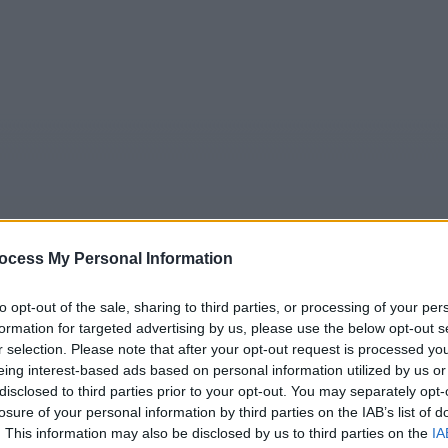
ocess My Personal Information
5
Tipps
Sender
Merkzettel
TV-Agent
Fußball
to opt-out of the sale, sharing to third parties, or processing of your per
formation for targeted advertising by us, please use the below opt-out s
e
Sa
So
Mo
Di
Mi
Do
r selection. Please note that after your opt-out request is processed y
eing interest-based ads based on personal information utilized by us or
disclosed to third parties prior to your opt-out. You may separately opt-
losure of your personal information by third parties on the IAB’s list of
die DLRG Jugend - Rettungseinsatz für Ann-Berit - Kinder 
. This information may also be disclosed by us to third parties on the
IA
Alle Sender