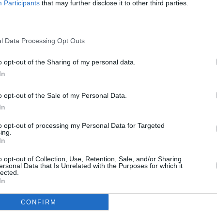
Participants
that may further disclose it to other third parties.
gend
hland
,
2026
)
l Data Processing Opt Outs
o opt-out of the Sharing of my personal data.
In
o opt-out of the Sale of my Personal Data.
In
iten Adrian in Prerow auf seinem Weg zum Rettungsabzeichen in Silber.
üfung nicht nur einen Sprung aus großer Höhe absolvieren, sondern auch
to opt-out of processing my Personal Data for Targeted
schwimmen. Johanna freut sich darauf, hier in Prerow den Kleinsten das
ing.
ft derweil mit der Rettung einer Person. Ein Einsatz, der sich als
In
o opt-out of Collection, Use, Retention, Sale, and/or Sharing
ersonal Data that Is Unrelated with the Purposes for which it
lected.
namtlich bei der DLRG Jugend zu engagieren? „#ehrensache - die DLRG
In
Adrian und Janne bei ihrem Engagement als RettungsschwimmerInnen. Wir
atz am Meer und zeigen, was es bedeutet, Leben retten zu wollen. In 12
Rettungssportler auch Wettkämpfe bestreitet, Ann-Berit (17), für die
CONFIRM
idenschaft ist, Johanna (17), die Schwimmkurse für Kinder leitet und
 und seine Prüfung für das Rettungsschwimmerabzeichen in Silber vor sich