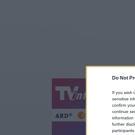
Do Not Pr
Jetzt
20:1
If you wish 
sensitive in
Gestern
Heut
confirm you
continue se
information 
further disc
#ehrensache - 
participants