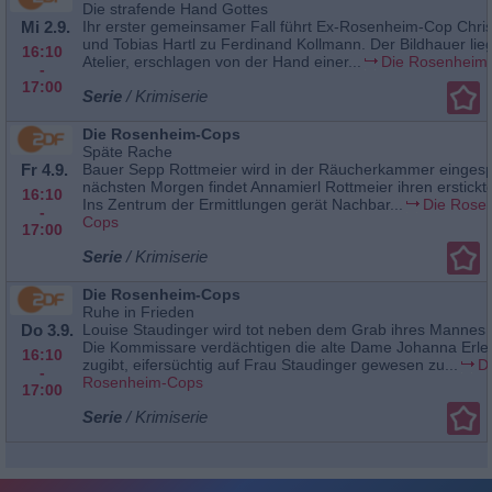
Die strafende Hand Gottes
Mi 2.9.
Ihr erster gemeinsamer Fall führt Ex-Rosenheim-Cop Chris
und Tobias Hartl zu Ferdinand Kollmann. Der Bildhauer lieg
16:10
Atelier, erschlagen von der Hand einer...
Die Rosenheim
-
17:00
Serie
/ Krimiserie
Die Rosenheim-Cops
Späte Rache
Fr 4.9.
Bauer Sepp Rottmeier wird in der Räucherkammer eingesp
nächsten Morgen findet Annamierl Rottmeier ihren erstickt
16:10
Ins Zentrum der Ermittlungen gerät Nachbar...
Die Rose
-
Cops
17:00
Serie
/ Krimiserie
Die Rosenheim-Cops
Ruhe in Frieden
Do 3.9.
Louise Staudinger wird tot neben dem Grab ihres Mannes
Die Kommissare verdächtigen die alte Dame Johanna Erler
16:10
zugibt, eifersüchtig auf Frau Staudinger gewesen zu...
D
-
Rosenheim-Cops
17:00
Serie
/ Krimiserie