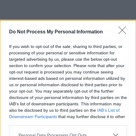
Do Not Process My Personal Information
If you wish to opt-out of the sale, sharing to third parties, or
processing of your personal or sensitive information for
targeted advertising by us, please use the below opt-out
section to confirm your selection. Please note that after your
opt-out request is processed you may continue seeing
Schauspieler/in
Tom Mikulla
interest-based ads based on personal information utilized by
us or personal information disclosed to third parties prior to
Tom Mikulla
your opt-out. You may separately opt-out of the further
disclosure of your personal information by third parties on the
Sender
Datum
IAB’s list of downstream participants. This information may
Uhrzeit
Titel
also be disclosed by us to third parties on the
IAB’s List of
Sparte
Downstream Participants
that may further disclose it to other
third parties.
In aller Freundschaft
Konsequenzen
Personal Data Processing Opt Outs
Mi
Pfleger Kris Haas staunt nicht schlecht, als Clara Schubert,