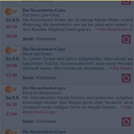
Die Rosenheim-Cops
Tod beim Live-Chat
So 6.9.
Die Kommissare finden die 25-jährige Marita Müller erstickt 
Wohnung. Als Apothekerin war sie bei allen sehr beliebt. Le
16:10
dem Kunden Siegfried Dankl gab es...
Die Rosenheim-C
-
16:55
Serie
/ Krimiserie
Die Rosenheim-Cops
Mord auf Raten
So 6.9.
Dr. Lothar Tauber wird leblos aufgefunden. Alles deutet auf
natürlichen Tod hin, bis herauskommt, dass seine Herztabl
16:55
Wirkstoff waren. Wer könnte ein Mordmotiv...
Die Rosen
-
17:40
Serie
/ Krimiserie
Die Rosenheim-Cops
Mord im Bergrausch
Sa 5.9.
Der Discobesitzer Harald Gremm wird erstochen aufgefun
ehemalige Inhaber Max Burger gerät unter Verdacht, da e
16:10
Vorabend einen heftigen Streit mit Harald Gremm...
Die
-
Rosenheim-Cops
17:00
Serie
/ Krimiserie
Die Rosenheim-Cops