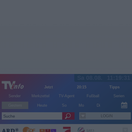
Sa 08.08.
11:19:31
Jetzt
20:15
Tipps
Sender
Merkzettel
TV-Agent
Fußball
Serien
Gestern
Heute
So
Mo
Di
LOGIN