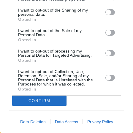
langjährige Assistentin seines Vaters, mit Verdacht auf Herz
26.8.
eingeliefert wird. Während Dr. Maria Weber...
In aller Fr
I want to opt-out of the Sharing of my
12:50
personal data.
-
Serie
/ Arztserie
Opted In
13:35
I want to opt-out of the Sale of my
Personal Data.
Opted In
In aller Freundschaft
I want to opt-out of processing my
Retter in der Not
Personal Data for Targeted Advertising.
Do
Sylvia Haas, die Mutter von Pfleger Kris Haas, kommt mit e
Opted In
Schnittverletzung am Auge in die Sachsenklinik. Vehement 
27.8.
sich dagegen, eine Operation unter Vollnarkose...
In alle
12:50
Freundschaft
I want to opt-out of Collection, Use,
-
Retention, Sale, and/or Sharing of my
13:35
Personal Data that Is Unrelated with the
Serie
/ Arztserie
Purposes for which it was collected.
Opted In
CONFIRM
In aller Freundschaft
@Weihnachten
Do 3.9.
Dieses Jahr wird es weihnachtlich-digital in der Sachsenkli
jedes Jahr wird bei den Brentanos erst mal Oskars Geburt
08:25
Data Deletion
Data Access
Privacy Policy
gefeiert. Philipp Brentano will mit Oskar am...
In aller Fr
-
09:10
Serie
/ Arztserie