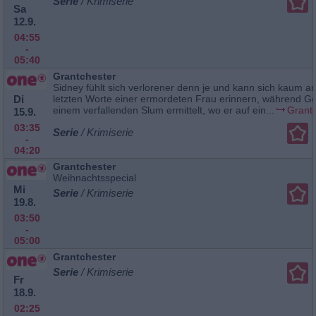
Serie
/ Krimiserie
Sa
12.9.
04:55
-
05:40
Grantchester
Sidney fühlt sich verlorener denn je und kann sich kaum an
Di
letzten Worte einer ermordeten Frau erinnern, während Ge
einem verfallenden Slum ermittelt, wo er auf ein...
Grant
15.9.
03:35
Serie
/ Krimiserie
-
04:20
Grantchester
Weihnachtsspecial
Mi
Serie
/ Krimiserie
19.8.
03:50
-
05:00
Grantchester
Serie
/ Krimiserie
Fr
18.9.
02:25