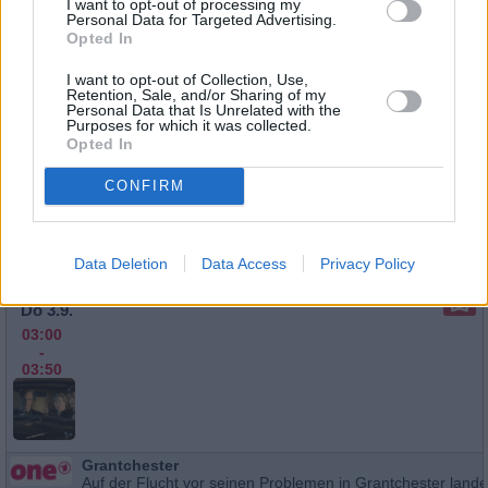
I want to opt-out of processing my
Personal Data for Targeted Advertising.
Opted In
Grantchester
I want to opt-out of Collection, Use,
Serie
/ Krimiserie
Retention, Sale, and/or Sharing of my
So
Personal Data that Is Unrelated with the
16.8.
Purposes for which it was collected.
Opted In
03:55
-
04:40
CONFIRM
Data Deletion
Data Access
Privacy Policy
Grantchester
Serie
/ Krimiserie
Do 3.9.
03:00
-
03:50
Grantchester
Auf der Flucht vor seinen Problemen in Grantchester lande