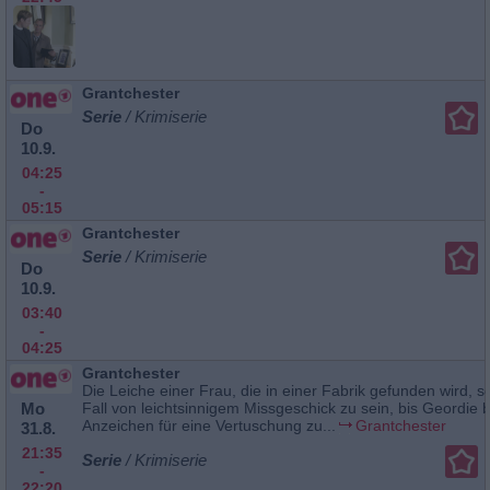
Grantchester
Serie
/ Krimiserie
Do
10.9.
04:25
-
05:15
Grantchester
Serie
/ Krimiserie
Do
10.9.
03:40
-
04:25
Grantchester
Die Leiche einer Frau, die in einer Fabrik gefunden wird, s
Mo
Fall von leichtsinnigem Missgeschick zu sein, bis Geordie b
Anzeichen für eine Vertuschung zu...
Grantchester
31.8.
21:35
Serie
/ Krimiserie
-
22:20