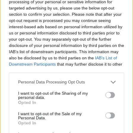
processing of your personal or sensitive information for
Mo 7.9.
letzten Worte einer ermordeten Frau erinnern, während Ge
einem verfallenden Slum ermittelt, wo er auf ein...
Grant
targeted advertising by us, please use the below opt-out
22:30
section to confirm your selection. Please note that after your
-
Serie
/ Krimiserie
23:20
opt-out request is processed you may continue seeing
interest-based ads based on personal information utilized by
Grantchester
Ein vermisstes Kind versetzt das Dorf in Angst und Schreck
us or personal information disclosed to third parties prior to
Mo
an Sidney, die Gemeinschaft in ihrer größten Not
your opt-out. You may separately opt-out of the further
zusammenzuhalten. Als der Vikar der Wahrheit über
31.8.
disclosure of your personal information by third parties on the
das...
Grantchester
23:10
IAB’s list of downstream participants. This information may
-
Serie
/ Krimiserie
also be disclosed by us to third parties on the
IAB’s List of
23:55
Downstream Participants
that may further disclose it to other
Grantchester
third parties.
Serie
/ Krimiserie
Di 1.9.
Personal Data Processing Opt Outs
02:55
-
03:45
I want to opt-out of the Sharing of my
personal data.
Grantchester
Opted In
Serie
/ Krimiserie
Di 1.9.
I want to opt-out of the Sale of my
01:25
Personal Data.
-
Opted In
02:10