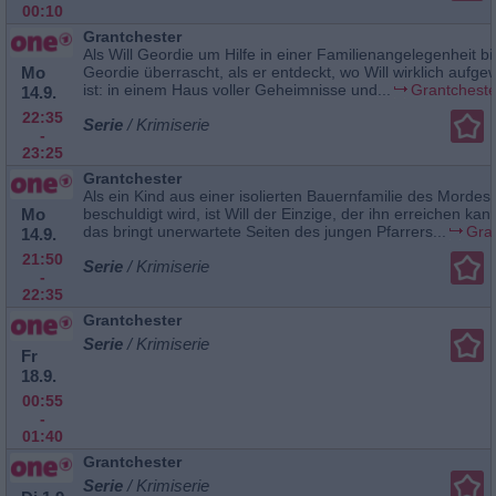
00:10
Grantchester
Als Will Geordie um Hilfe in einer Familienangelegenheit bitt
Mo
Geordie überrascht, als er entdeckt, wo Will wirklich aufg
ist: in einem Haus voller Geheimnisse und...
Grantcheste
14.9.
22:35
Serie
/ Krimiserie
-
23:25
Grantchester
Als ein Kind aus einer isolierten Bauernfamilie des Mordes
Mo
beschuldigt wird, ist Will der Einzige, der ihn erreichen kan
das bringt unerwartete Seiten des jungen Pfarrers...
Gra
14.9.
21:50
Serie
/ Krimiserie
-
22:35
Grantchester
Serie
/ Krimiserie
Fr
18.9.
00:55
-
01:40
Grantchester
Serie
/ Krimiserie