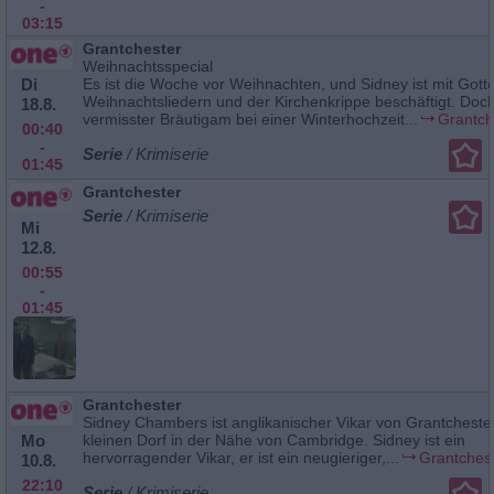
-
03:15
Grantchester
Weihnachtsspecial
Di
Es ist die Woche vor Weihnachten, und Sidney ist mit Gott
Weihnachtsliedern und der Kirchenkrippe beschäftigt. Doch
18.8.
vermisster Bräutigam bei einer Winterhochzeit...
Grantch
00:40
-
Serie
/ Krimiserie
01:45
Grantchester
Serie
/ Krimiserie
Mi
12.8.
00:55
-
01:45
Grantchester
Sidney Chambers ist anglikanischer Vikar von Grantcheste
Mo
kleinen Dorf in der Nähe von Cambridge. Sidney ist ein
hervorragender Vikar, er ist ein neugieriger,...
Grantches
10.8.
22:10
Serie
/ Krimiserie