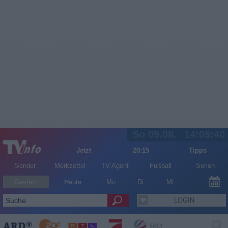
So 09.08.
14:05:40
Jetzt
20:15
Tipps
Sender
Merkzettel
TV-Agent
Fußball
Serien
Gestern
Heute
Mo
Di
Mi
LOGIN