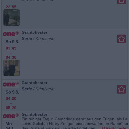
-
22:55
Grantchester
Serie
/ Krimiserie
So 9.8.
03:45
-
04:30
Grantchester
Serie
/ Krimiserie
So 9.8.
04:30
-
05:20
Grantchester
Ein ruhiger Tag in Cambridge gerät aus den Fugen, als L
Mo
seine Geliebte Hilary Zeugen eines bewaffneten Raubüberf
das Postamt werden. Geordie findet den...
Grantchester
24.8.