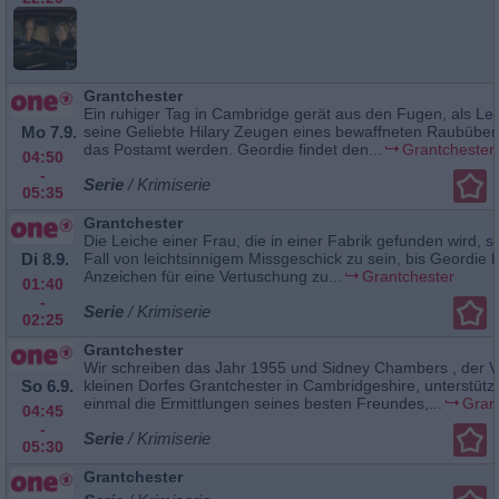
Grantchester
Ein ruhiger Tag in Cambridge gerät aus den Fugen, als L
Mo 7.9.
seine Geliebte Hilary Zeugen eines bewaffneten Raubüberf
das Postamt werden. Geordie findet den...
Grantchester
04:50
-
Serie
/ Krimiserie
05:35
Grantchester
Die Leiche einer Frau, die in einer Fabrik gefunden wird, s
Di 8.9.
Fall von leichtsinnigem Missgeschick zu sein, bis Geordie b
Anzeichen für eine Vertuschung zu...
Grantchester
01:40
-
Serie
/ Krimiserie
02:25
Grantchester
Wir schreiben das Jahr 1955 und Sidney Chambers , der V
So 6.9.
kleinen Dorfes Grantchester in Cambridgeshire, unterstütz
einmal die Ermittlungen seines besten Freundes,...
Gran
04:45
-
Serie
/ Krimiserie
05:30
Grantchester