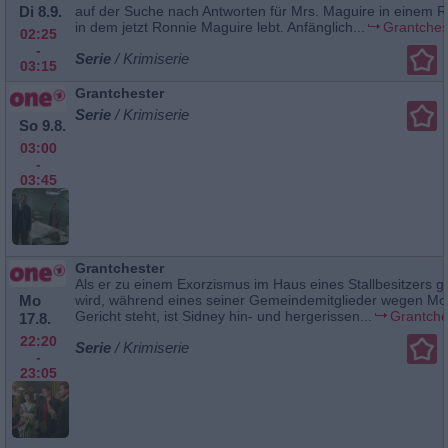
Di 8.9.
auf der Suche nach Antworten für Mrs. Maguire in einem 
in dem jetzt Ronnie Maguire lebt. Anfänglich...
Grantches
02:25
-
Serie
/ Krimiserie
03:15
Grantchester
Serie
/ Krimiserie
So 9.8.
03:00
-
03:45
Grantchester
Als er zu einem Exorzismus im Haus eines Stallbesitzers g
Mo
wird, während eines seiner Gemeindemitglieder wegen Mo
Gericht steht, ist Sidney hin- und hergerissen...
Grantche
17.8.
22:20
Serie
/ Krimiserie
-
23:05