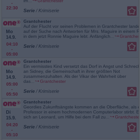
im...
Grantchester
-
22:30
Serie
/ Krimiserie
Grantchester
Auf der Flucht vor seinen Problemen in Grantchester lande
Mo
auf der Suche nach Antworten für Mrs. Maguire in einem 
in dem jetzt Ronnie Maguire lebt. Anfänglich...
Grantches
14.9.
04:10
Serie
/ Krimiserie
-
05:00
Grantchester
Ein vermisstes Kind versetzt das Dorf in Angst und Schreck
Mo
an Sidney, die Gemeinschaft in ihrer größten Not
zusammenzuhalten. Als der Vikar der Wahrheit über
14.9.
das...
Grantchester
05:00
-
Serie
/ Krimiserie
05:50
Grantchester
Geordies Zukunftsängste kommen an die Oberfläche, als e
Di
Professor in einem hochmodernen Computerlabor stirbt. E
sich an Leonard, um Hilfe bei dem Fall zu...
Grantcheste
15.9.
04:20
Serie
/ Krimiserie
-
05:10