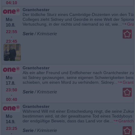
04:10
Grantchester
Der tödliche Sturz eines Cambridge-Dozenten von den Tü
Mo
Colleges zieht Sidney und Geordie in eine Welt der Spion
Vertuschung, in der nichts und niemand so ist, wie...
Gra
10.8.
22:55
Serie
/ Krimiserie
-
23:45
Grantchester
Als ein alter Freund und Entflohener nach Grantchester zu
Mo
ist Sidney gezwungen, seine eigenen Schwierigkeiten beise
schieben, um einen Mord zu verhindern. Sidney...
Grant
17.8.
23:50
Serie
/ Krimiserie
-
00:40
Grantchester
Während Will mit einer Entscheidung ringt, die seine Zukun
Mo
bestimmen wird, ist der gewaltsame Tod eines Teddyboys 
der endgültige Beweis, dass das Land vor die...
Grantch
14.9.
23:25
Serie
/ Krimiserie
-