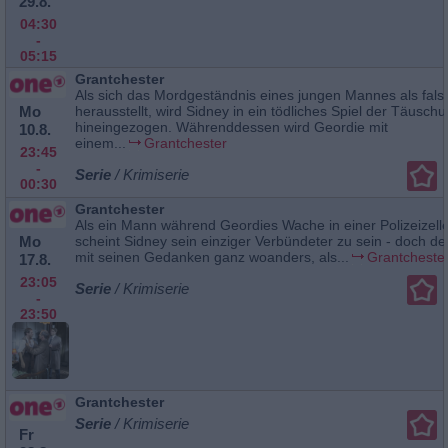
29.8.
04:30
-
05:15
Grantchester
Als sich das Mordgeständnis eines jungen Mannes als fals
Mo
herausstellt, wird Sidney in ein tödliches Spiel der Täusch
hineingezogen. Währenddessen wird Geordie mit
10.8.
einem...
Grantchester
23:45
-
Serie
/ Krimiserie
00:30
Grantchester
Als ein Mann während Geordies Wache in einer Polizeizelle 
Mo
scheint Sidney sein einziger Verbündeter zu sein - doch der
mit seinen Gedanken ganz woanders, als...
Grantcheste
17.8.
23:05
Serie
/ Krimiserie
-
23:50
Grantchester
Serie
/ Krimiserie
Fr