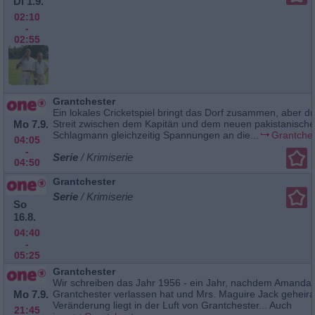
Di 1.9.
02:10
-
02:55
Grantchester
Ein lokales Cricketspiel bringt das Dorf zusammen, aber d
Mo 7.9.
Streit zwischen dem Kapitän und dem neuen pakistanisch
Schlagmann gleichzeitig Spannungen an die...
Grantche
04:05
-
Serie
/ Krimiserie
04:50
Grantchester
Serie
/ Krimiserie
So
16.8.
04:40
-
05:25
Grantchester
Wir schreiben das Jahr 1956 - ein Jahr, nachdem Amanda
Mo 7.9.
Grantchester verlassen hat und Mrs. Maguire Jack geheirat
Veränderung liegt in der Luft von Grantchester... Auch
21:45