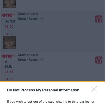
Grantchester
Serie
/ Krimiserie
Do 3.9.
03:50
-
04:35
Grantchester
Serie
/ Krimiserie
Mi
26.8.
03:55
-
04:50
Do Not Process My Personal Information
Grantchester
If you wish to opt-out of the sale, sharing to third parties, or
Sidney fühlt sich verlorener denn je und kann sich kaum an