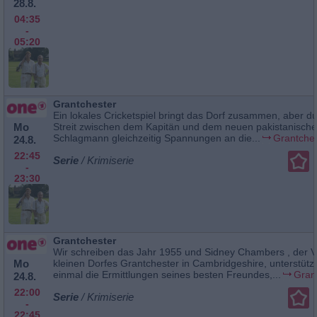
28.8.
04:35
-
05:20
Grantchester
Ein lokales Cricketspiel bringt das Dorf zusammen, aber d
Mo
Streit zwischen dem Kapitän und dem neuen pakistanisch
Schlagmann gleichzeitig Spannungen an die...
Grantche
24.8.
22:45
Serie
/ Krimiserie
-
23:30
Grantchester
Wir schreiben das Jahr 1955 und Sidney Chambers , der V
Mo
kleinen Dorfes Grantchester in Cambridgeshire, unterstütz
einmal die Ermittlungen seines besten Freundes,...
Gran
24.8.
22:00
Serie
/ Krimiserie
-
22:45