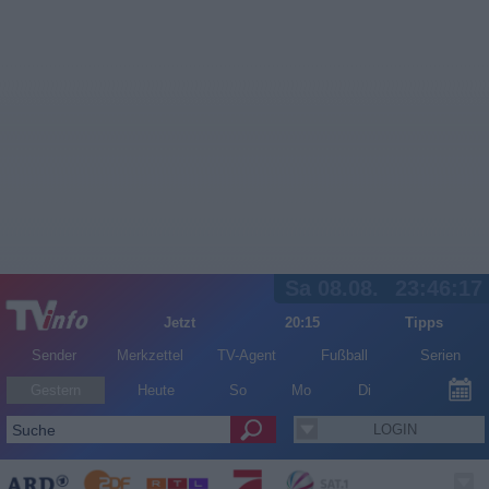
Sa 08.08.
23:46:18
Jetzt
20:15
Tipps
Sender
Merkzettel
TV-Agent
Fußball
Serien
Gestern
Heute
So
Mo
Di
LOGIN