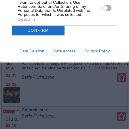
I want to opt-out of Collection, Use,
Retention, Sale, and/or Sharing of my
Personal Data that Is Unrelated with the
Purposes for which it was collected.
Grantchester
Opted In
Ein vermisstes Kind versetzt das Dorf in Angst und Schreck
Mo
an Sidney, die Gemeinschaft in ihrer größten Not
zusammenzuhalten. Als der Vikar der Wahrheit über
CONFIRM
31.8.
das...
Grantchester
23:10
-
Serie
/ Krimiserie
23:55
Data Deletion
Data Access
Privacy Policy
Grantchester
Die Leiche einer Frau, die in einer Fabrik gefunden wird, s
Mo
Fall von leichtsinnigem Missgeschick zu sein, bis Geordie b
Anzeichen für eine Vertuschung zu...
Grantchester
31.8.
21:35
Serie
/ Krimiserie
-
22:20
Grantchester
Serie
/ Krimiserie
Di 1.9.
02:10