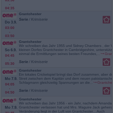
-
04:35
Grantchester
Serie
/ Krimiserie
Do 3.9.
03:00
-
03:50
Grantchester
Wir schreiben das Jahr 1955 und Sidney Chambers , der V
So 6.9.
kleinen Dorfes Grantchester in Cambridgeshire, unterstütz
einmal die Ermittlungen seines besten Freundes,...
Gran
04:45
-
Serie
/ Krimiserie
05:30
Grantchester
Ein lokales Cricketspiel bringt das Dorf zusammen, aber d
Mo 7.9.
Streit zwischen dem Kapitän und dem neuen pakistanisch
Schlagmann gleichzeitig Spannungen an die...
Grantche
04:05
-
Serie
/ Krimiserie
04:50
Grantchester
Wir schreiben das Jahr 1956 - ein Jahr, nachdem Amanda
Mo 7.9.
Grantchester verlassen hat und Mrs. Maguire Jack geheirat
Veränderung liegt in der Luft von Grantchester... Auch
21:45