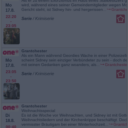
Als er zu einem Exorzismus im Haus eines Stallbesitzers g
Mo
wird, während eines seiner Gemeindemitglieder wegen Mo
Gericht steht, ist Sidney hin- und hergerissen...
Grantche
17.8.
22:20
Serie
/ Krimiserie
-
23:05
Grantchester
Als ein Mann während Geordies Wache in einer Polizeizelle 
Mo
scheint Sidney sein einziger Verbündeter zu sein - doch der
mit seinen Gedanken ganz woanders, als...
Grantcheste
17.8.
23:05
Serie
/ Krimiserie
-
23:50
Grantchester
Weihnachtsspecial
Di
Es ist die Woche vor Weihnachten, und Sidney ist mit Gott
Weihnachtsliedern und der Kirchenkrippe beschäftigt. Doch
18.8.
vermisster Bräutigam bei einer Winterhochzeit...
Grantch
00:40