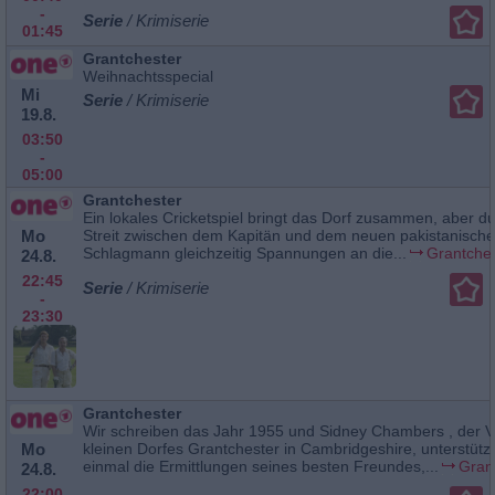
-
Serie
/ Krimiserie
01:45
Grantchester
Weihnachtsspecial
Mi
Serie
/ Krimiserie
19.8.
03:50
-
05:00
Grantchester
Ein lokales Cricketspiel bringt das Dorf zusammen, aber d
Mo
Streit zwischen dem Kapitän und dem neuen pakistanisch
Schlagmann gleichzeitig Spannungen an die...
Grantche
24.8.
22:45
Serie
/ Krimiserie
-
23:30
Grantchester
Wir schreiben das Jahr 1955 und Sidney Chambers , der V
Mo
kleinen Dorfes Grantchester in Cambridgeshire, unterstütz
einmal die Ermittlungen seines besten Freundes,...
Gran
24.8.
22:00