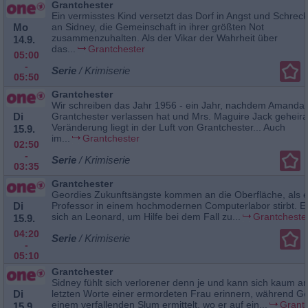
Grantchester
Ein vermisstes Kind versetzt das Dorf in Angst und Schreck
Mo
an Sidney, die Gemeinschaft in ihrer größten Not
zusammenzuhalten. Als der Vikar der Wahrheit über
14.9.
das...
Grantchester
05:00
-
Serie
/ Krimiserie
05:50
Grantchester
Wir schreiben das Jahr 1956 - ein Jahr, nachdem Amanda
Di
Grantchester verlassen hat und Mrs. Maguire Jack geheirat
Veränderung liegt in der Luft von Grantchester... Auch
15.9.
im...
Grantchester
02:50
-
Serie
/ Krimiserie
03:35
Grantchester
Geordies Zukunftsängste kommen an die Oberfläche, als e
Di
Professor in einem hochmodernen Computerlabor stirbt. E
sich an Leonard, um Hilfe bei dem Fall zu...
Grantcheste
15.9.
04:20
Serie
/ Krimiserie
-
05:10
Grantchester
Sidney fühlt sich verlorener denn je und kann sich kaum an
Di
letzten Worte einer ermordeten Frau erinnern, während Ge
einem verfallenden Slum ermittelt, wo er auf ein...
Grant
15.9.