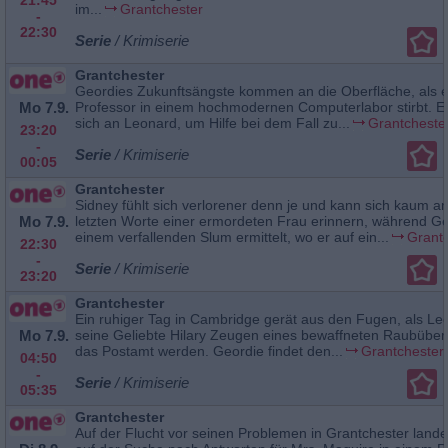
im...
Grantchester
-
22:30
Serie
/ Krimiserie
Grantchester
Geordies Zukunftsängste kommen an die Oberfläche, als e
Mo 7.9.
Professor in einem hochmodernen Computerlabor stirbt. E
sich an Leonard, um Hilfe bei dem Fall zu...
Grantcheste
23:20
-
Serie
/ Krimiserie
00:05
Grantchester
Sidney fühlt sich verlorener denn je und kann sich kaum an
Mo 7.9.
letzten Worte einer ermordeten Frau erinnern, während Ge
einem verfallenden Slum ermittelt, wo er auf ein...
Grant
22:30
-
Serie
/ Krimiserie
23:20
Grantchester
Ein ruhiger Tag in Cambridge gerät aus den Fugen, als L
Mo 7.9.
seine Geliebte Hilary Zeugen eines bewaffneten Raubüberf
das Postamt werden. Geordie findet den...
Grantchester
04:50
-
Serie
/ Krimiserie
05:35
Grantchester
Auf der Flucht vor seinen Problemen in Grantchester lande