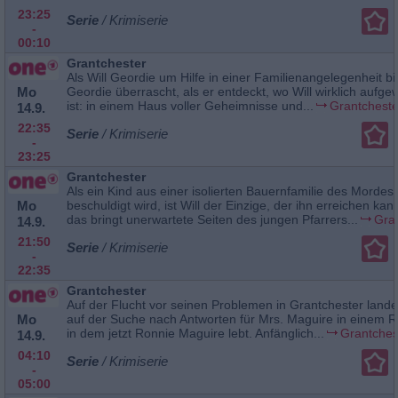
23:25
Serie
/ Krimiserie
-
00:10
Grantchester
Als Will Geordie um Hilfe in einer Familienangelegenheit bitt
Mo
Geordie überrascht, als er entdeckt, wo Will wirklich aufg
ist: in einem Haus voller Geheimnisse und...
Grantcheste
14.9.
22:35
Serie
/ Krimiserie
-
23:25
Grantchester
Als ein Kind aus einer isolierten Bauernfamilie des Mordes
Mo
beschuldigt wird, ist Will der Einzige, der ihn erreichen kan
das bringt unerwartete Seiten des jungen Pfarrers...
Gra
14.9.
21:50
Serie
/ Krimiserie
-
22:35
Grantchester
Auf der Flucht vor seinen Problemen in Grantchester lande
Mo
auf der Suche nach Antworten für Mrs. Maguire in einem 
in dem jetzt Ronnie Maguire lebt. Anfänglich...
Grantches
14.9.
04:10
Serie
/ Krimiserie
-
05:00