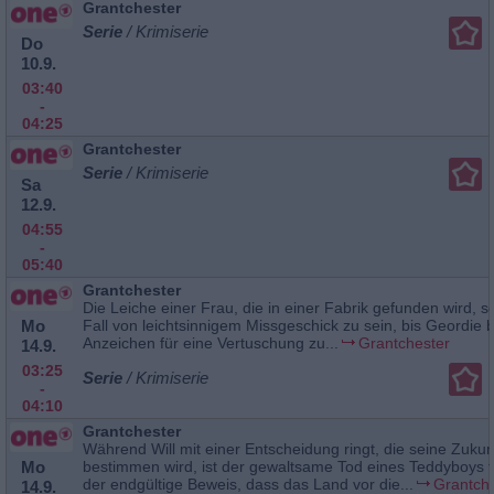
Grantchester
Serie
/ Krimiserie
Do
10.9.
03:40
-
04:25
Grantchester
Serie
/ Krimiserie
Sa
12.9.
04:55
-
05:40
Grantchester
Die Leiche einer Frau, die in einer Fabrik gefunden wird, s
Mo
Fall von leichtsinnigem Missgeschick zu sein, bis Geordie b
Anzeichen für eine Vertuschung zu...
Grantchester
14.9.
03:25
Serie
/ Krimiserie
-
04:10
Grantchester
Während Will mit einer Entscheidung ringt, die seine Zukun
Mo
bestimmen wird, ist der gewaltsame Tod eines Teddyboys 
der endgültige Beweis, dass das Land vor die...
Grantch
14.9.