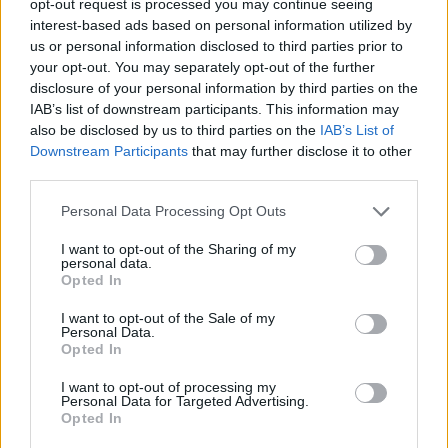
opt-out request is processed you may continue seeing
Serie
/ Krimiserie
Fr
interest-based ads based on personal information utilized by
28.8.
us or personal information disclosed to third parties prior to
04:35
your opt-out. You may separately opt-out of the further
-
disclosure of your personal information by third parties on the
05:20
IAB’s list of downstream participants. This information may
also be disclosed by us to third parties on the
IAB’s List of
Downstream Participants
that may further disclose it to other
third parties.
Grantchester
Serie
/ Krimiserie
Personal Data Processing Opt Outs
Sa
29.8.
I want to opt-out of the Sharing of my
04:30
personal data.
-
Opted In
05:15
Grantchester
I want to opt-out of the Sale of my
Auf der Flucht vor seinen Problemen in Grantchester lande
Personal Data.
Mo
auf der Suche nach Antworten für Mrs. Maguire in einem 
Opted In
in dem jetzt Ronnie Maguire lebt. Anfänglich...
Grantches
31.8.
22:20
I want to opt-out of processing my
Serie
/ Krimiserie
Personal Data for Targeted Advertising.
-
Opted In
23:10