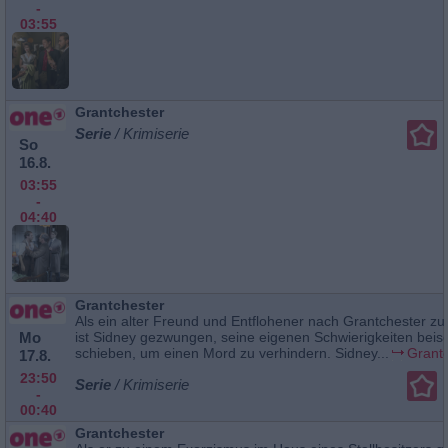
-
03:55
Grantchester
Serie
/ Krimiserie
So
16.8.
03:55
-
04:40
Grantchester
Als ein alter Freund und Entflohener nach Grantchester zu
Mo
ist Sidney gezwungen, seine eigenen Schwierigkeiten beise
schieben, um einen Mord zu verhindern. Sidney...
Grant
17.8.
23:50
Serie
/ Krimiserie
-
00:40
Grantchester