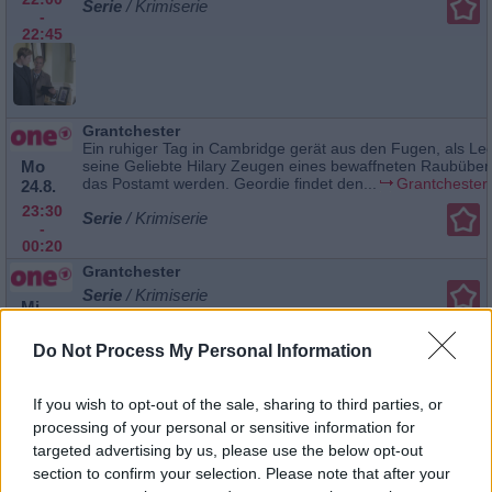
Serie
/ Krimiserie
-
22:45
Grantchester
Ein ruhiger Tag in Cambridge gerät aus den Fugen, als L
Mo
seine Geliebte Hilary Zeugen eines bewaffneten Raubüberf
das Postamt werden. Geordie findet den...
Grantchester
24.8.
23:30
Serie
/ Krimiserie
-
00:20
Grantchester
Serie
/ Krimiserie
Mi
26.8.
Do Not Process My Personal Information
03:55
-
04:50
If you wish to opt-out of the sale, sharing to third parties, or
processing of your personal or sensitive information for
targeted advertising by us, please use the below opt-out
section to confirm your selection. Please note that after your
Grantchester