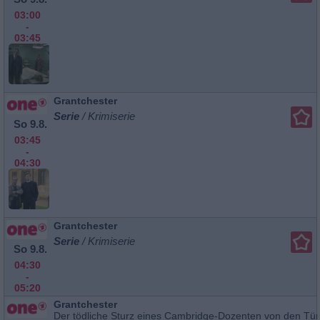
03:00
-
03:45
Grantchester
Serie
/ Krimiserie
So 9.8.
03:45
-
04:30
Grantchester
Serie
/ Krimiserie
So 9.8.
04:30
-
05:20
Grantchester
Der tödliche Sturz eines Cambridge-Dozenten von den Tü