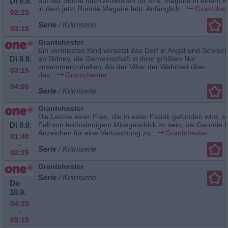
Di 8.9.
auf der Suche nach Antworten für Mrs. Maguire in einem 
in dem jetzt Ronnie Maguire lebt. Anfänglich...
Grantches
02:25
-
Serie
/ Krimiserie
03:15
Grantchester
Ein vermisstes Kind versetzt das Dorf in Angst und Schreck
Di 8.9.
an Sidney, die Gemeinschaft in ihrer größten Not
zusammenzuhalten. Als der Vikar der Wahrheit über
03:15
das...
Grantchester
-
04:00
Serie
/ Krimiserie
Grantchester
Die Leiche einer Frau, die in einer Fabrik gefunden wird, s
Di 8.9.
Fall von leichtsinnigem Missgeschick zu sein, bis Geordie b
Anzeichen für eine Vertuschung zu...
Grantchester
01:40
-
Serie
/ Krimiserie
02:25
Grantchester
Serie
/ Krimiserie
Do
10.9.
04:25
-
05:15