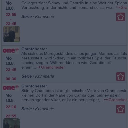
Mo
Colleges zieht Sidney und Geordie in eine Welt der Spion
Vertuschung, in der nichts und niemand so ist, wie...
Gra
10.8.
22:55
Serie
/ Krimiserie
-
23:45
Grantchester
Als sich das Mordgeständnis eines jungen Mannes als fals
Mo
herausstellt, wird Sidney in ein tödliches Spiel der Täusch
hineingezogen. Währenddessen wird Geordie mit
10.8.
einem...
Grantchester
23:45
-
Serie
/ Krimiserie
00:30
Grantchester
Sidney Chambers ist anglikanischer Vikar von Grantcheste
Mo
kleinen Dorf in der Nähe von Cambridge. Sidney ist ein
hervorragender Vikar, er ist ein neugieriger,...
Grantches
10.8.
22:10
Serie
/ Krimiserie
-
22:55