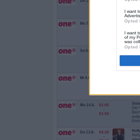
Do 13.8.
03:35
Noll
-
Der 
04:20
I want 
sie a
Advertis
Opted 
Sist
Mo 7.9.
03:20
Der 
-
Beim
04:05
I want t
aufg
of my P
Ermit
was col
Opted 
Sist
So 6.9.
23:25
Die 
-
Währ
00:10
Lord
eine
Sist
Mi 9.9.
20:15
Der 
-
Beim
21:00
aufg
Ermit
Sist
Mo 14.9.
01:05
Der 
-
Beim
01:55
aufg
Ermit
Noll
Do 13.8.
04:20
Noll
-
alle