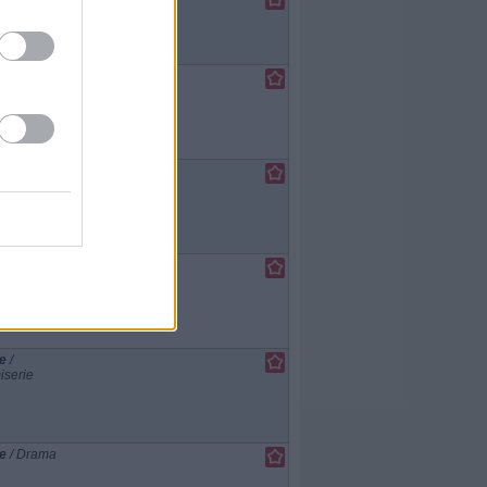
e
/
iserie
e
/
iserie
e
/
iserie
e
/
iserie
e
/ Drama