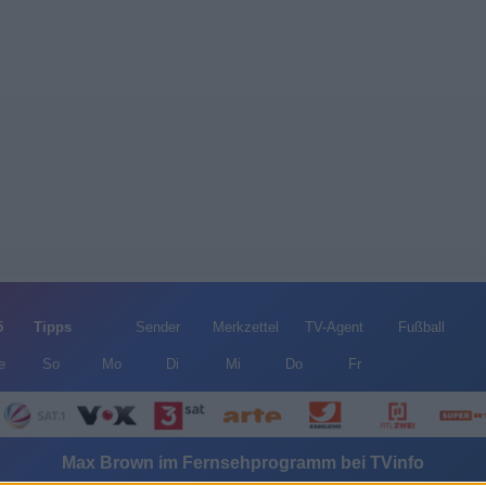
5
Tipps
Sender
Merkzettel
TV-Agent
Fußball
e
So
Mo
Di
Mi
Do
Fr
Max Brown im Fernsehprogramm bei TVinfo
Alle Sender