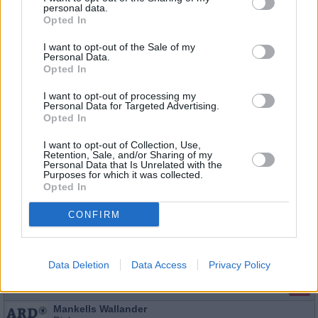
personal data.
und liegt seither im Koma. Als die Ärzte seinen Hirntod fests
02:35
Opted In
verfügt seine Frau Åsa die Abschaltung...
Mankells Wall
-
04:00
Serie
/ Krimireihe
I want to opt-out of the Sale of my
Personal Data.
Mankells Wallander
Opted In
Der Kurier
Fr
Die Leiche eines ermordeten Motorradfahrers führt Kommi
I want to opt-out of processing my
Wallander auf die Spur eines Drogenrings, der Rennfahrer 
21.8.
Personal Data for Targeted Advertising.
hochgezüchteten Maschinen als Kuriere anheuert. In...
M
Opted In
02:05
Wallander
-
03:35
I want to opt-out of Collection, Use,
Serie
/ Krimireihe
Retention, Sale, and/or Sharing of my
Personal Data that Is Unrelated with the
Purposes for which it was collected.
Opted In
Mankells Wallander
CONFIRM
Das Leck
Fr
Wallanders Vorfreude auf ein entspanntes Osterwochenen
nur kurz: Die Detonation einer Autobombe verbreitet Angst
18.9.
Schrecken in Ystad. Während die Polizei das Chaos...
Ma
02:20
Wallander
Data Deletion
Data Access
Privacy Policy
-
03:50
Serie
/ Krimireihe
Mankells Wallander