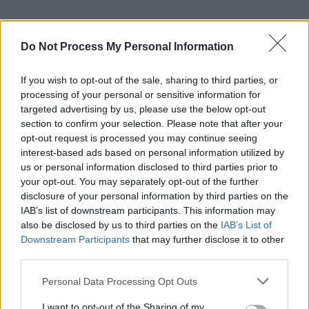
Do Not Process My Personal Information
If you wish to opt-out of the sale, sharing to third parties, or
processing of your personal or sensitive information for
targeted advertising by us, please use the below opt-out
section to confirm your selection. Please note that after your
opt-out request is processed you may continue seeing
interest-based ads based on personal information utilized by
Schauspieler/in
Mats Bergman
us or personal information disclosed to third parties prior to
your opt-out. You may separately opt-out of the further
Mats Bergman
disclosure of your personal information by third parties on the
IAB’s list of downstream participants. This information may
Sender
Datum
also be disclosed by us to third parties on the
IAB’s List of
Downstream Participants
that may further disclose it to other
Uhrzeit
Titel
third parties.
Sparte
Personal Data Processing Opt Outs
Mankells Wallander
Eifersucht
I want to opt-out of the Sharing of my
Fr 11.9.
Der evangelische Pfarrer Henrik Nordström wurde nieder