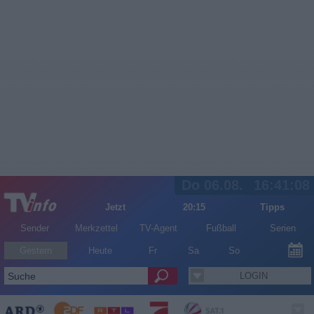
Do 06.08.
16:41:08
Jetzt
20:15
Tipps
Sender
Merkzettel
TV-Agent
Fußball
Serien
Gestern
Heute
Fr
Sa
So
LOGIN