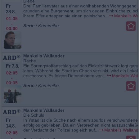
Diebe
Fr
Drei Familienväter aus einer wohlhabenden Wohngegend 
gründen eine Bürgerwehr, um sich gegen Einbrüche zu sch
28.8.
ihrem Eifer ertappen sie einen polnischen...
Mankells Wa
01:35
-
Serie
/ Krimireihe
03:00
Mankells Wallander
Rache
Fr 7.8.
Ein Sprengstoffanschlag auf das Elektrizitätswerk legt gan
lahm. Während die Stadt im Chaos versinkt, wird ein Lokalp
02:05
erschossen. Es folgen Detonationen von...
Mankells Wal
-
03:35
Serie
/ Krimireihe
Mankells Wallander
Die Schuld
Fr
In Ystad ist die Suche nach einem spurlos verschwunden
erfolglos geblieben. Da ein Verbrechen nicht auszuschließen 
14.8.
der Verdacht der Polizei sogleich auf...
Mankells Walland
02:05
-