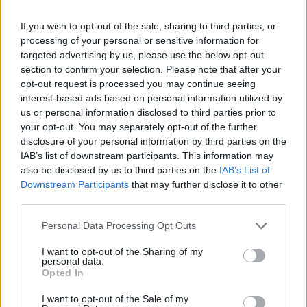
If you wish to opt-out of the sale, sharing to third parties, or
processing of your personal or sensitive information for
targeted advertising by us, please use the below opt-out
section to confirm your selection. Please note that after your
opt-out request is processed you may continue seeing
interest-based ads based on personal information utilized by
us or personal information disclosed to third parties prior to
your opt-out. You may separately opt-out of the further
disclosure of your personal information by third parties on the
IAB’s list of downstream participants. This information may
Schauspieler/in
Mats Bergman
also be disclosed by us to third parties on the
IAB’s List of
Downstream Participants
that may further disclose it to other
Mats Bergman
third parties.
Sender
Datum
Personal Data Processing Opt Outs
Uhrzeit
Titel
I want to opt-out of the Sharing of my
Sparte
personal data.
Opted In
Mankells Wallander
Eifersucht
I want to opt-out of the Sale of my
Fr 11.9.
Der evangelische Pfarrer Henrik Nordström wurde nieder