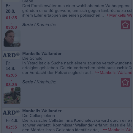
Diebe
Fr
Drei Familienväter aus einer wohlhabenden Wohngegend 
gründen eine Bürgerwehr, um sich gegen Einbrüche zu sch
28.8.
ihrem Eifer ertappen sie einen polnischen...
Mankells Wa
01:35
-
Serie
/ Krimireihe
03:00
Mankells Wallander
Die Schuld
Fr
In Ystad ist die Suche nach einem spurlos verschwunden
erfolglos geblieben. Da ein Verbrechen nicht auszuschließen 
14.8.
der Verdacht der Polizei sogleich auf...
Mankells Walland
02:05
-
Serie
/ Krimireihe
03:35
Mankells Wallander
Die Cellospielerin
Fr 4.9.
Die russische Cellistin Irina Konchalevska wird durch ein
schwer verletzt. Kommissar Wallander erfährt, dass die Mu
02:35
den Mörder ihres Geliebten identifizierte,...
Mankells Wal
-