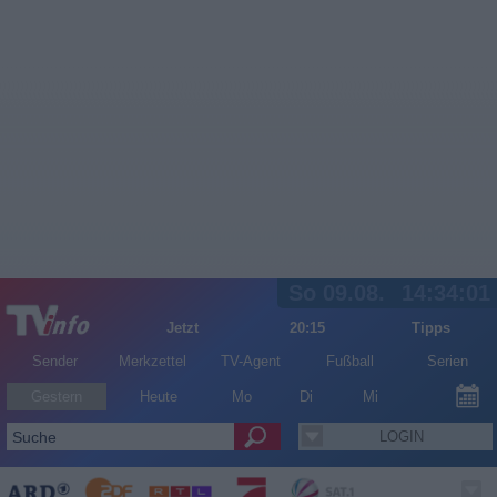
So 09.08.
14:34:01
Jetzt
20:15
Tipps
Sender
Merkzettel
TV-Agent
Fußball
Serien
Gestern
Heute
Mo
Di
Mi
LOGIN