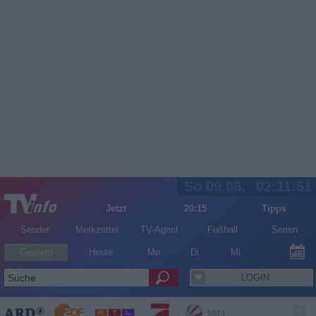
So 09.08.
02:11:51
Jetzt
20:15
Tipps
Sender
Merkzettel
TV-Agent
Fußball
Serien
Gestern
Heute
Mo
Di
Mi
LOGIN