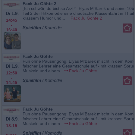
Fack Ju Göhte 2
„Ich schwör, du bist so Arzt!“: Elyas M‘Barek und seine 10b
Di 1.9.
Teil 2 der Hitkomödie eine chaotische Klassenfahrt in Thail
krassem Humor und...
Fack Ju Göhte 2
14:45
-
Spielfilm
/ Komödie
16:40
Fack Ju Göhte
Fun ohne Pausengong: Elyas M‘Barek mischt in dem Komöd
Di 1.9.
falscher Lehrer eine Gesamtschule auf - mit krassen Sprü
Muskeln und einem...
Fack Ju Göhte
12:50
-
Spielfilm
/ Komödie
14:45
Fack Ju Göhte
Fun ohne Pausengong: Elyas M‘Barek mischt in dem Komöd
Di 8.9.
falscher Lehrer eine Gesamtschule auf - mit krassen Sprü
Muskeln und einem...
Fack Ju Göhte
18:15
-
Spielfilm
/ Komödie