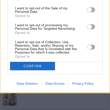
I want to opt-out of the Sale of my
Personal Data.
Opted In
Wunderschön
Diese Frauen trotzen den Herausforderungen
So
ihres...
Wunderschön
I want to opt-out of processing my
Personal Data for Targeted Advertising.
16.8.
Spielfilm
/ Tragikomödie
Opted In
20:15
-
I want to opt-out of Collection, Use,
23:00
Retention, Sale, and/or Sharing of my
Personal Data that Is Unrelated with the
Purposes for which it was collected.
Opted In
Fack Ju Göhte 2
CONFIRM
„Ich schwör, du bist so Arzt!“: Elyas M‘Barek und seine 10b
So
Teil 2 der Hitkomödie eine chaotische Klassenfahrt in Thail
krassem Humor und...
Fack Ju Göhte 2
16.8.
04:55
Spielfilm
/ Komödie
Data Deletion
Data Access
Privacy Policy
-
06:50