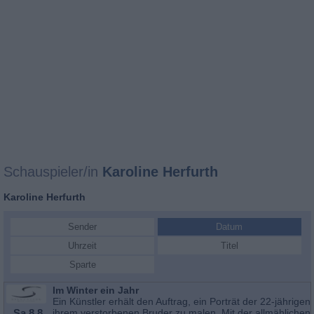
Schauspieler/in
Karoline Herfurth
Karoline Herfurth
Sender
Datum
Uhrzeit
Titel
Sparte
Im Winter ein Jahr
Ein Künstler erhält den Auftrag, ein Porträt der 22-jährigen L
Sa 8.8.
ihrem verstorbenen Bruder zu malen. Mit der allmählichen