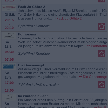
20:15
Fack Ju Göhte 2
„Ich schwör, du bist so Arzt!“: Elyas M‘Barek und seine 10b
Di 8.9.
Teil 2 der Hitkomödie eine chaotische Klassenfahrt in Thail
krassem Humor und...
Fack Ju Göhte 2
20:15
-
Spielfilm
/ Komödie
22:10
Pornorama
Sommer, Ende der 60er Jahre. Die sexuelle Revolution regi
Sa
Welt und selbst München-Ramersdorf ist ideologisch aufge
20-jährige Polizeianwärter Benjamin Köpke...
Pornorama
12.9.
05:30
Spielfilm
/ Komödie
-
07:05
Die Gänsemagd
Auf dem Weg zu ihrer Vermählung mit Prinz Leopold wird P
So
Elisabeth von ihrer hinterlistigen Zofe Magdalena zum Rol
gezwungen. Magdalena tritt fortan als...
Die Gänsemagd
13.9.
17:00
TV-Film
/ TV-Märchenfilm
-
18:00
Im Winter ein Jahr
Ein Künstler erhält den Auftrag, ein Porträt der 22-jährigen L
Sa
ihrem verstorbenen Bruder zu malen. Mit der allmählichen
Vertrautheit zwischen Maler und Model entsteht...
Im Win