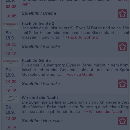
19.9.
Jahr
08:35
-
Spielfilm
/ Drama
10:45
Fack Ju Göhte 2
„Ich schwör, du bist so Arzt!“: Elyas M‘Barek und seine 10b
Sa
Teil 2 der Hitkomödie eine chaotische Klassenfahrt in Thail
krassem Humor und...
Fack Ju Göhte 2
19.9.
16:15
Spielfilm
/ Komödie
-
18:10
Fack Ju Göhte
Fun ohne Pausengong: Elyas M‘Barek mischt in dem Komöd
Sa
falscher Lehrer eine Gesamtschule auf - mit krassen Sprü
Muskeln und einem...
Fack Ju Göhte
19.9.
14:20
Spielfilm
/ Komödie
-
16:15
Wir sind die Nacht
Die 20-jährige Berlinerin Lena hält sich durch kleinere Dieb
Sa
über Wasser. Beim nächtlichen Beutezug durch einen illeg
trifft sie auf die jahrhundertealte...
Wir sind die Nacht
19.9.
13:35
Spielfilm
/ Horrorfilm
-
15:15