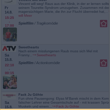
Vincent will weg! Raus aus der Klinik, in der er lernen sollte
Fr
seinem Tourette-Syndrom umzugehen. Zusammen mit der
magersüchtigen Marie, die ihn zur Flucht überredet hat,...
14.8.
will Meer
15:25
-
Spielfilm
/ Tragikomödie
17:00
Sweethearts
Nach einem misslungenen Raub muss sich Mel mit
Sa
Franny...
Sweethearts
15.8.
Spielfilm
/ Actionkomödie
22:10
-
00:15
Fack Ju Göhte
Fun ohne Pausengong: Elyas M‘Barek mischt in dem Komöd
Sa
falscher Lehrer eine Gesamtschule auf - mit krassen Sprü
Muskeln und einem...
Fack Ju Göhte
15.8.