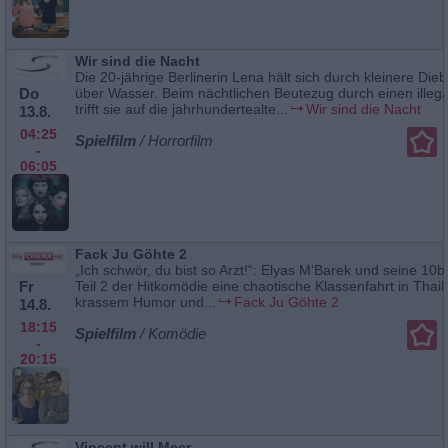
Wir sind die Nacht
Die 20-jährige Berlinerin Lena hält sich durch kleinere Dieb
Do
über Wasser. Beim nächtlichen Beutezug durch einen illeg
trifft sie auf die jahrhundertealte...
Wir sind die Nacht
13.8.
04:25
Spielfilm
/ Horrorfilm
-
06:05
Fack Ju Göhte 2
„Ich schwör, du bist so Arzt!“: Elyas M‘Barek und seine 10b
Fr
Teil 2 der Hitkomödie eine chaotische Klassenfahrt in Thail
krassem Humor und...
Fack Ju Göhte 2
14.8.
18:15
Spielfilm
/ Komödie
-
20:15
Vincent will Meer