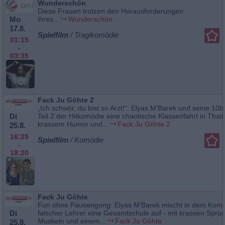
Wunderschön
Diese Frauen trotzen den Herausforderungen
Mo
ihres...
Wunderschön
17.8.
Spielfilm
/ Tragikomödie
01:15
-
03:35
Fack Ju Göhte 2
„Ich schwör, du bist so Arzt!“: Elyas M‘Barek und seine 10b
Di
Teil 2 der Hitkomödie eine chaotische Klassenfahrt in Thail
krassem Humor und...
Fack Ju Göhte 2
25.8.
16:25
Spielfilm
/ Komödie
-
18:20
Fack Ju Göhte
Fun ohne Pausengong: Elyas M‘Barek mischt in dem Komöd
Di
falscher Lehrer eine Gesamtschule auf - mit krassen Sprü
Muskeln und einem...
Fack Ju Göhte
25.8.