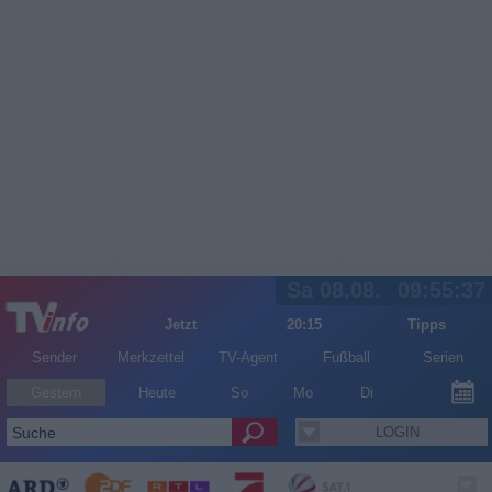
Sa 08.08.
09:55:37
Jetzt
20:15
Tipps
Sender
Merkzettel
TV-Agent
Fußball
Serien
Gestern
Heute
So
Mo
Di
LOGIN