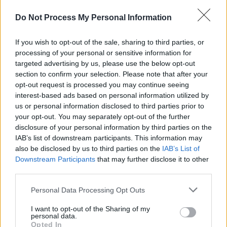
06:00
Spielfilm
/ Komödie
-
Do Not Process My Personal Information
07:55
If you wish to opt-out of the sale, sharing to third parties, or
processing of your personal or sensitive information for
targeted advertising by us, please use the below opt-out
Sweethearts
Nach einem misslungenen Raub muss sich Mel mit
section to confirm your selection. Please note that after your
So
Franny...
Sweethearts
opt-out request is processed you may continue seeing
16.8.
interest-based ads based on personal information utilized by
Spielfilm
/ Actionkomödie
15:25
us or personal information disclosed to third parties prior to
-
your opt-out. You may separately opt-out of the further
17:30
disclosure of your personal information by third parties on the
IAB’s list of downstream participants. This information may
also be disclosed by us to third parties on the
IAB’s List of
Downstream Participants
that may further disclose it to other
Die Gänsemagd
third parties.
Prinzessin Elisabeth ist schon seit vielen Jahren dem Prin
So
Leopold versprochen. Auf den Weg zur Vermählung muss s
Mädchen allerdings alleine machen, denn ihre kranke...
16.8.
Personal Data Processing Opt Outs
Gänsemagd
12:00
-
I want to opt-out of the Sharing of my
TV-Film
/ TV-Märchenfilm
personal data.
13:00
Opted In