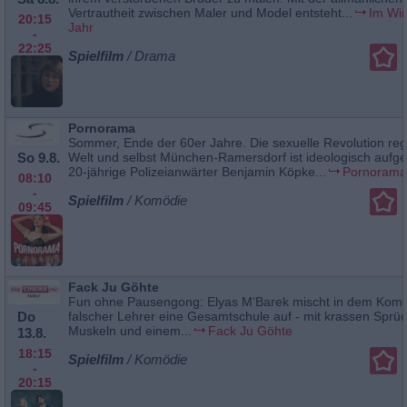
Vertrautheit zwischen Maler und Model entsteht...
Im Win
20:15
Jahr
-
22:25
Spielfilm
/ Drama
Pornorama
Sommer, Ende der 60er Jahre. Die sexuelle Revolution regi
So 9.8.
Welt und selbst München-Ramersdorf ist ideologisch aufge
20-jährige Polizeianwärter Benjamin Köpke...
Pornorama
08:10
-
Spielfilm
/ Komödie
09:45
Fack Ju Göhte
Fun ohne Pausengong: Elyas M‘Barek mischt in dem Komöd
Do
falscher Lehrer eine Gesamtschule auf - mit krassen Sprü
Muskeln und einem...
Fack Ju Göhte
13.8.
18:15
Spielfilm
/ Komödie
-
20:15