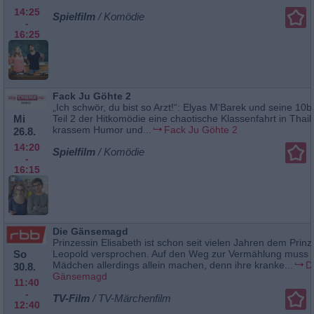
14:25
Spielfilm
/ Komödie
-
16:25
Fack Ju Göhte 2
„Ich schwör, du bist so Arzt!“: Elyas M‘Barek und seine 10b
Mi
Teil 2 der Hitkomödie eine chaotische Klassenfahrt in Thail
krassem Humor und...
Fack Ju Göhte 2
26.8.
14:20
Spielfilm
/ Komödie
-
16:15
Die Gänsemagd
Prinzessin Elisabeth ist schon seit vielen Jahren dem Prin
So
Leopold versprochen. Auf den Weg zur Vermählung muss s
Mädchen allerdings allein machen, denn ihre kranke...
D
30.8.
Gänsemagd
11:40
-
TV-Film
/ TV-Märchenfilm
12:40