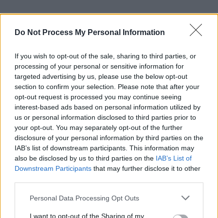
Do Not Process My Personal Information
If you wish to opt-out of the sale, sharing to third parties, or
processing of your personal or sensitive information for
targeted advertising by us, please use the below opt-out
section to confirm your selection. Please note that after your
opt-out request is processed you may continue seeing
interest-based ads based on personal information utilized by
us or personal information disclosed to third parties prior to
Schauspieler/in
Jon Bernthal
your opt-out. You may separately opt-out of the further
Jon Bernthal
disclosure of your personal information by third parties on the
IAB’s list of downstream participants. This information may
Sender
Datum
also be disclosed by us to third parties on the
IAB’s List of
Downstream Participants
that may further disclose it to other
Uhrzeit
Titel
third parties.
Sparte
Personal Data Processing Opt Outs
We Are Your Friends
Cole will den Durchbruch zum Star-DJ...
We Are Your Fr
I want to opt-out of the Sharing of my
Sa 8.8.