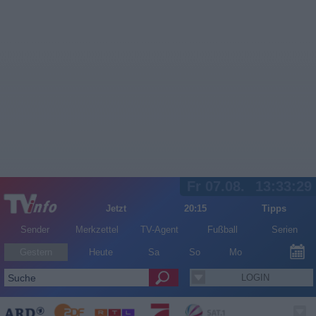
Fr 07.08.
13:33:29
Jetzt
20:15
Tipps
Sender
Merkzettel
TV-Agent
Fußball
Serien
Gestern
Heute
Sa
So
Mo
LOGIN