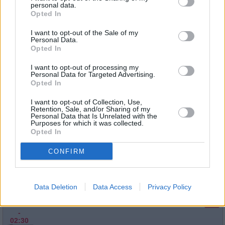
personal data.
Spielfilm
/ Musikfilm
07:10
Opted In
-
08:45
I want to opt-out of the Sale of my
Personal Data.
Opted In
I want to opt-out of processing my
Shot Caller
Personal Data for Targeted Advertising.
Jacob landet nach einem Unfall im Gefängnis - und geht do
Opted In
Mi
die...
Shot Caller
12.8.
I want to opt-out of Collection, Use,
Spielfilm
/ Thriller
22:55
Retention, Sale, and/or Sharing of my
-
Personal Data that Is Unrelated with the
Purposes for which it was collected.
01:10
Opted In
CONFIRM
Shot Caller
Jacob landet nach einem Unfall im Gefängnis - und geht do
Fr
die...
Shot Caller
Data Deletion
Data Access
Privacy Policy
14.8.
Spielfilm
/ Thriller
00:40
-
02:30