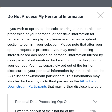
Do Not Process My Personal Information
If you wish to opt-out of the sale, sharing to third parties, or
processing of your personal or sensitive information for
targeted advertising by us, please use the below opt-out
section to confirm your selection. Please note that after your
opt-out request is processed you may continue seeing
interest-based ads based on personal information utilized by
us or personal information disclosed to third parties prior to
Schauspieler/in
Jon Bernthal
your opt-out. You may separately opt-out of the further
Jon Bernthal
disclosure of your personal information by third parties on the
IAB’s list of downstream participants. This information may
Sender
Datum
also be disclosed by us to third parties on the
IAB’s List of
Downstream Participants
that may further disclose it to other
Uhrzeit
Titel
third parties.
Sparte
Personal Data Processing Opt Outs
We Are Your Friends
Cole will den Durchbruch zum Star-DJ...
We Are Your Fr
I want to opt-out of the Sharing of my
Sa 8.8.