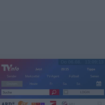
Do 06.08.
13:09:13
Jetzt
20:15
Tipps
Sender
Merkzettel
TV-Agent
Fußball
Serien
Gestern
Heute
Fr
Sa
So
LOGIN