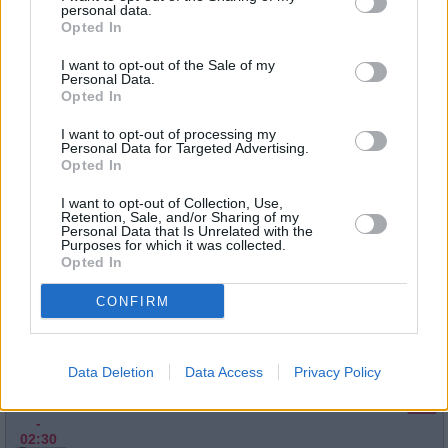
personal data.
Spielfilm
/ Musikfilm
07:05
Opted In
-
08:35
I want to opt-out of the Sale of my
Personal Data.
Opted In
I want to opt-out of processing my
Shot Caller
Personal Data for Targeted Advertising.
Jacob landet nach einem Unfall im Gefängnis - und geht do
Opted In
Mi
die...
Shot Caller
12.8.
I want to opt-out of Collection, Use,
Spielfilm
/ Thriller
22:55
Retention, Sale, and/or Sharing of my
-
Personal Data that Is Unrelated with the
Purposes for which it was collected.
01:10
Opted In
CONFIRM
Shot Caller
Jacob landet nach einem Unfall im Gefängnis - und geht do
Fr
die...
Shot Caller
Data Deletion
Data Access
Privacy Policy
14.8.
Spielfilm
/ Thriller
00:40
-
02:30