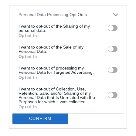
third parties.
stürzt, beginnt ein Kampf ums...
Fall - Fear Reaches Ne
13.8.
14:50
Spielfilm
/ Thriller
Personal Data Processing Opt Outs
-
16:40
I want to opt-out of the Sharing of my
The Resident
personal data.
Die junge und attraktive Dr. Juliet Devereau zieht nach Br
Opted In
Sa
nach der Trennung von ihrem Freund ein neues Leben zu 
Dort wird sie herzlich von dem charmanten...
The Reside
15.8.
I want to opt-out of the Sale of my
06:05
Personal Data.
Spielfilm
/ Psychothriller
-
Opted In
07:35
I want to opt-out of processing my
Personal Data for Targeted Advertising.
Opted In
Neighborhood Watch
I want to opt-out of Collection, Use,
Der psychisch kranke Simon beobachtet eine Entführung, 
Retention, Sale, and/or Sharing of my
Do
Polizei glaubt ihm nicht. Zusammen mit einem Ex-Wachma
Personal Data that Is Unrelated with the
Purposes for which it was collected.
er die Entführte. Thriller mit Jeffrey Dean...
Neighborhoo
20.8.
Opted In
11:45
Spielfilm
/ Thriller
-
CONFIRM
13:20