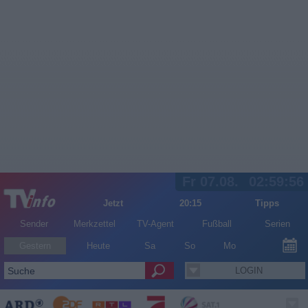
Fr 07.08.
02:59:57
Jetzt
20:15
Tipps
Sender
Merkzettel
TV-Agent
Fußball
Serien
Gestern
Heute
Sa
So
Mo
LOGIN