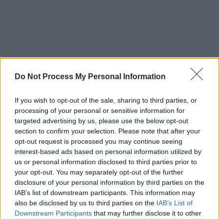
Do Not Process My Personal Information
If you wish to opt-out of the sale, sharing to third parties, or
processing of your personal or sensitive information for
Schauspieler/in
Jeffrey Dean Morgan
targeted advertising by us, please use the below opt-out
section to confirm your selection. Please note that after your
Jeffrey Dean Morgan
opt-out request is processed you may continue seeing
interest-based ads based on personal information utilized by
Sender
Datum
us or personal information disclosed to third parties prior to
Uhrzeit
Titel
your opt-out. You may separately opt-out of the further
disclosure of your personal information by third parties on the
Sparte
IAB’s list of downstream participants. This information may
Fall - Fear Reaches New Heights
also be disclosed by us to third parties on the
IAB’s List of
Survivalthriller in schwindelerregender Höhe: Zwei Freund
Downstream Participants
that may further disclose it to other
Do
erklimmen einen Funkturm. Als die Leiter unter ihnen in die