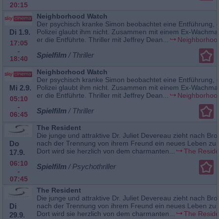
20:15
Neighborhood Watch
Der psychisch kranke Simon beobachtet eine Entführung, 
Di 1.9.
Polizei glaubt ihm nicht. Zusammen mit einem Ex-Wachma
er die Entführte. Thriller mit Jeffrey Dean...
Neighborhoo
17:05
-
Spielfilm
/ Thriller
18:40
Neighborhood Watch
Der psychisch kranke Simon beobachtet eine Entführung, 
Mi 2.9.
Polizei glaubt ihm nicht. Zusammen mit einem Ex-Wachma
er die Entführte. Thriller mit Jeffrey Dean...
Neighborhoo
05:10
-
Spielfilm
/ Thriller
06:45
The Resident
Die junge und attraktive Dr. Juliet Devereau zieht nach Br
Do
nach der Trennung von ihrem Freund ein neues Leben zu 
Dort wird sie herzlich von dem charmanten...
The Reside
17.9.
06:10
Spielfilm
/ Psychothriller
-
07:45
The Resident
Die junge und attraktive Dr. Juliet Devereau zieht nach Br
Di
nach der Trennung von ihrem Freund ein neues Leben zu 
Dort wird sie herzlich von dem charmanten...
The Reside
29.9.