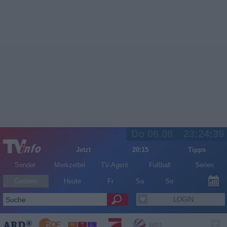
Do 06.08.
23:24:39
Jetzt
20:15
Tipps
Sender
Merkzettel
TV-Agent
Fußball
Serien
Gestern
Heute
Fr
Sa
So
LOGIN