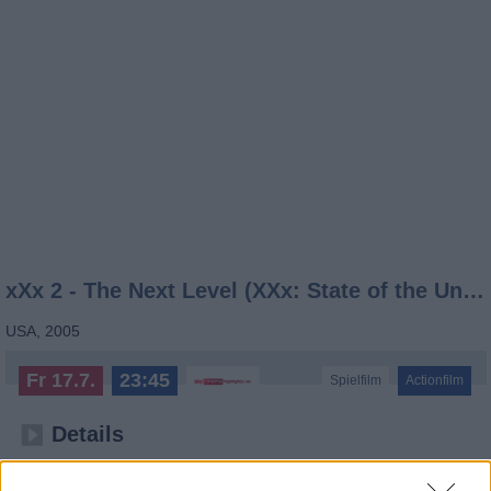
xXx 2 - The Next Level (XXx: State of the Union)
USA
,
2005
Fr 17.7.
23:45
Spielfilm
Actionfilm
Details
Ice Cube muss als ballernder Bad Boy einen Anschlag auf den US-