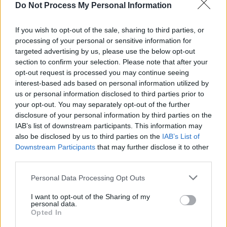
Präsidenten verhindern: Krachige Fortsetzung des Actionhits „xXx -
Do Not Process My Personal Information
Triple X“, mit Samuel L. Jackson.
Personen
If you wish to opt-out of the sale, sharing to third parties, or
processing of your personal or sensitive information for
Schauspieler:
Ice Cube
Darius Stone
targeted advertising by us, please use the below opt-out
Rolle
Samuel L.
Augustus Gibbons
section to confirm your selection. Please note that after your
Jackson
opt-out request is processed you may continue seeing
Willem Dafoe
George Deckert
Scott Speedman
Agent Kyle Steele
interest-based ads based on personal information utilized by
Peter Strauss
Sanford
us or personal information disclosed to third parties prior to
Xzibit
Zeke
your opt-out. You may separately opt-out of the further
Michael Roof
Agent Toby Lee
Shavers
disclosure of your personal information by third parties on the
Sunny Mabrey
Charlie
IAB’s list of downstream participants. This information may
Nona M. Gaye
Lola
also be disclosed by us to third parties on the
IAB’s List of
Scott Michael
Farmhand
Morgan
Downstream Participants
that may further disclose it to other
David Rountree
Young FBI Agent
third parties.
Ned Schmidtke
Gen. Jack Pettibone
Matt Gerald
Liebo
Personal Data Processing Opt Outs
Barry Sigismondi
Bull
Masuimi Max
Zeke‘s girlfriend
Schuster Vance
Secret Service
I want to opt-out of the Sharing of my
Agent
personal data.
Robert Alonzo
Guard
Opted In
Bruce Bruce
Maurice