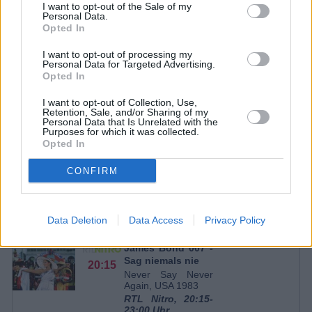
J. Anthony Brown
Webster
I want to opt-out of the Sale of my
Gina St. John
Field Reporter
Personal Data.
Jenna Sakata
Field Reporter
Opted In
Thom Gossom
Baptist Preacher
Jr.
I want to opt-out of processing my
Chris Johnson
Paul
Personal Data for Targeted Advertising.
Ramon De
Agent Meadows
Opted In
Ocampo
Regie:
Lee Tamahori
I want to opt-out of Collection, Use,
Drehbuch:
Simon Kinberg
Retention, Sale, and/or Sharing of my
Kostüme:
Sanja Milkovic Hays
Personal Data that Is Unrelated with the
Kamera:
David Tattersall
Purposes for which it was collected.
Musik:
Marco Beltrami
Opted In
CONFIRM
9 weitere Sendetermine
Top-Spielfilm am 17.07.
Data Deletion
Data Access
Privacy Policy
SPIELFILM
James Bond 007 -
Sag niemals nie
20:15
Never Say Never
Again, USA 1983
RTL Nitro, 20:15-
23:00 Uhr