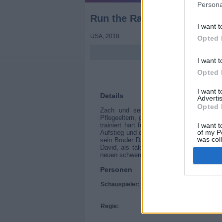
Persona
Run the Race - Das Rennen
I want t
USA
,
2018
Opted 
I want t
Opted 
I want 
Details
Advertis
Opted 
Zach und sein Bruder David kämpfen s
Pflegeeltern, getrennt von ihrer verstorb
trainiert hart für den Aufstieg in seinem
I want t
of my P
Aufstieg und den Ausbruch aus der Eintöni
was col
sein Bruder David versucht ihn danach me
David, als talentierter Läufer-Athlet, e
Opted 
neuen schweren Rückschlag zeigt das Sch
Personen
Schauspieler:
Mario Van Peebles
Frances Fisher
Kristoffer Polaha
Regie:
Chris Dowling