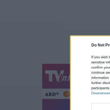
Do Not Pr
If you wish 
sensitive in
confirm you
continue se
Jetzt
20:1
information 
Gestern
Heut
further disc
participants
Downstream 