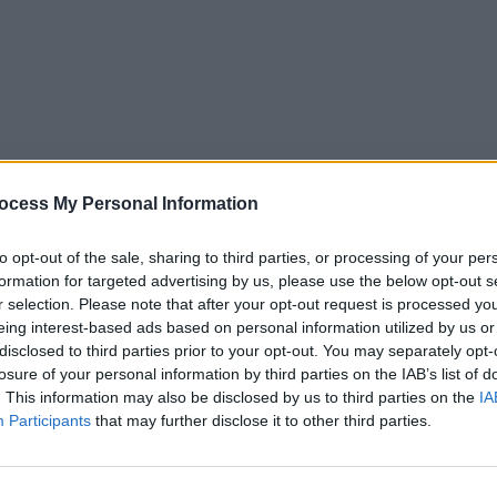
ocess My Personal Information
to opt-out of the sale, sharing to third parties, or processing of your per
formation for targeted advertising by us, please use the below opt-out s
r selection. Please note that after your opt-out request is processed y
eing interest-based ads based on personal information utilized by us or
5
Tipps
Sender
Merkzettel
TV-Agent
Fußball
disclosed to third parties prior to your opt-out. You may separately opt-
e
So
Mo
Di
Mi
Do
Fr
losure of your personal information by third parties on the IAB’s list of
. This information may also be disclosed by us to third parties on the
IA
Participants
that may further disclose it to other third parties.
Run the Race - Das Rennen des Lebens - Spielfilm / Drama
Alle Sender