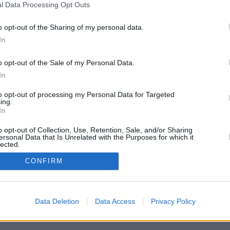
l Data Processing Opt Outs
 des Lebens
o opt-out of the Sharing of my personal data.
In
o opt-out of the Sale of my Personal Data.
In
to opt-out of processing my Personal Data for Targeted
ing.
In
ich zusammen in einer Kleinstadt durch ihr Leben. Sie leben bei
enen Mutter und ihrem Vater, der sie anschließend verlassen hatte. Zach
 Football-Team. Durch ein Football-Stipendium für ein Studium will er den
o opt-out of Collection, Use, Retention, Sale, and/or Sharing
ersonal Data that Is Unrelated with the Purposes for which it
gkeit seiner Kleinstadt schaffen. Ein Unfall wirft Zach aus der Bahn und
lected.
ntal und physisch wieder aufzubauen. Schließlich versucht sein Bruder
in Sport- Stipendium für ein Uni- Studium zu bekommen. Doch durch einen
In
icksal den beiden Brüdern, worauf es im Leben wirklich ankommt.
CONFIRM
Data Deletion
Data Access
Privacy Policy