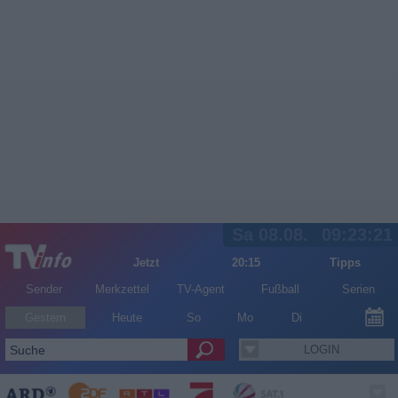
Sa 08.08.
09:23:21
Jetzt
20:15
Tipps
Sender
Merkzettel
TV-Agent
Fußball
Serien
Gestern
Heute
So
Mo
Di
LOGIN