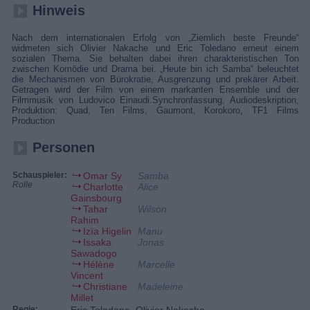
Hinweis
Nach dem internationalen Erfolg von „Ziemlich beste Freunde“
widmeten sich Olivier Nakache und Eric Toledano erneut einem
sozialen Thema. Sie behalten dabei ihren charakteristischen Ton
zwischen Komödie und Drama bei. „Heute bin ich Samba“ beleuchtet
die Mechanismen von Bürokratie, Ausgrenzung und prekärer Arbeit.
Getragen wird der Film von einem markanten Ensemble und der
Filmmusik von Ludovico Einaudi.Synchronfassung, Audiodeskription,
Produktion: Quad, Ten Films, Gaumont, Korokoro, TF1 Films
Production
Personen
Schauspieler:
Omar Sy
Samba
Rolle
Charlotte
Alice
Gainsbourg
Tahar
Wilson
Rahim
Izïa Higelin
Manu
Issaka
Jonas
Sawadogo
Hélène
Marcelle
Vincent
Christiane
Madeleine
Millet
Regie:
Eric Toledano, Olivier Nakache