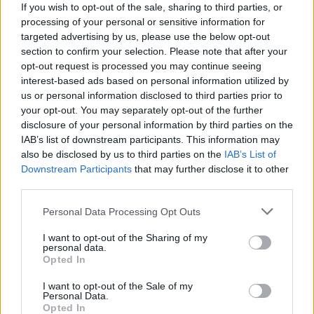
If you wish to opt-out of the sale, sharing to third parties, or
processing of your personal or sensitive information for
targeted advertising by us, please use the below opt-out
section to confirm your selection. Please note that after your
opt-out request is processed you may continue seeing
interest-based ads based on personal information utilized by
us or personal information disclosed to third parties prior to
your opt-out. You may separately opt-out of the further
disclosure of your personal information by third parties on the
IAB’s list of downstream participants. This information may
also be disclosed by us to third parties on the
IAB’s List of
Downstream Participants
that may further disclose it to other
Heute bin ich Samba (Samba)
third parties.
Frankreich
,
2014
Personal Data Processing Opt Outs
Spielfilm
Tragikomödie
I want to opt-out of the Sharing of my
personal data.
Opted In
Übersicht
I want to opt-out of the Sale of my
Samba lebt seit zehn Jahren illegal in Paris und hofft mit seinem festen
Personal Data.
Job endlich auf eine Aufenthaltserlaubnis. Stattdessen landet der
Opted In