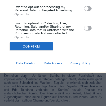
Senegalese in Abschiebehaft. Hilfe erhält er von Alice, die nach einem
Burn-out ehrenamtlich Migrantinnen und Migranten betreut. Zwischen
I want to opt-out of processing my
Gelegenheitsjobs, Razzien und falschen Identitäten wächst eine fragile
Personal Data for Targeted Advertising.
Nähe. Tragikomödie mit Omar Sy.
Opted In
Details
I want to opt-out of Collection, Use,
Retention, Sale, and/or Sharing of my
Zehn Jahre ist es her, dass Samba aus dem Senegal nach Frankreich
Personal Data that Is Unrelated with the
gekommen ist, um seine Familie finanziell zu unterstützen. In Paris
Purposes for which it was collected.
hält er sich seitdem mit schlecht bezahlten Hilfsjobs über Wasser. Als
Opted In
ihm in einem Restaurant eine feste Stelle in Aussicht gestellt wird,
scheint ein geregeltes Leben erreichbar. Um seine Situation zu
CONFIRM
legalisieren, beantragt er eine Aufenthaltserlaubnis, die jedoch
abgelehnt wird. Samba wird von der Ausländerbehörde festgesetzt und
in Abschiebehaft gebracht. Dort begegnet er Alice, die sich nach einem
Burn-out in einer Hilfsorganisation für Menschen ohne Papiere
engagiert. Während sie für sich versucht, nach ihrem Zusammenbruch
Data Deletion
Data Access
Privacy Policy
wieder Halt zu finden, lässt sie Sambas Schicksal nicht los. Nach
seiner Entlassung taucht der in Paris unter und schlägt sich weiter mit
prekären Arbeiten und der ständigen Unsicherheit und Angst vor
Kontrollen durch. Je länger Samba in dieser Parallelwelt aus
improvisierten Überlebensstrategien gefangen bleibt, desto mehr gerät
auch sein Selbstbild ins Wanken. Zugleich entwickelt sich zwischen
ihm und Alice eine vorsichtige Nähe. Das Regieduo Olivier Nakache
und Eric Toledano verbindet in „Samba“ soziale Realität mit
melancholischer Komik. Der Film erzählt von Arbeit, Identität und
Zugehörigkeit, ohne seine Figuren auf Thesen zu reduzieren. Omar Sy
verleiht der Titelfigur Charme und Verletzlichkeit.