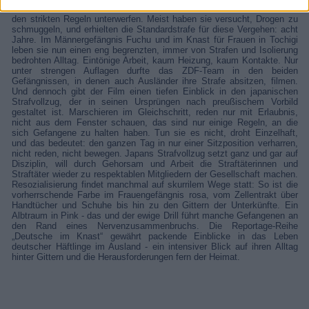
Verboten. Auch Deutsche sitzen dort ihre Strafe ab und müssen sich
den strikten Regeln unterwerfen. Meist haben sie versucht, Drogen zu
schmuggeln, und erhielten die Standardstrafe für diese Vergehen: acht
Jahre. Im Männergefängnis Fuchu und im Knast für Frauen in Tochigi
leben sie nun einen eng begrenzten, immer von Strafen und Isolierung
bedrohten Alltag. Eintönige Arbeit, kaum Heizung, kaum Kontakte. Nur
unter strengen Auflagen durfte das ZDF-Team in den beiden
Gefängnissen, in denen auch Ausländer ihre Strafe absitzen, filmen.
Und dennoch gibt der Film einen tiefen Einblick in den japanischen
Strafvollzug, der in seinen Ursprüngen nach preußischem Vorbild
gestaltet ist. Marschieren im Gleichschritt, reden nur mit Erlaubnis,
nicht aus dem Fenster schauen, das sind nur einige Regeln, an die
sich Gefangene zu halten haben. Tun sie es nicht, droht Einzelhaft,
und das bedeutet: den ganzen Tag in nur einer Sitzposition verharren,
nicht reden, nicht bewegen. Japans Strafvollzug setzt ganz und gar auf
Disziplin, will durch Gehorsam und Arbeit die Straftäterinnen und
Straftäter wieder zu respektablen Mitgliedern der Gesellschaft machen.
Resozialisierung findet manchmal auf skurrilem Wege statt: So ist die
vorherrschende Farbe im Frauengefängnis rosa, vom Zellentrakt über
Handtücher und Schuhe bis hin zu den Gittern der Unterkünfte. Ein
Albtraum in Pink - das und der ewige Drill führt manche Gefangenen an
den Rand eines Nervenzusammenbruchs. Die Reportage-Reihe
„Deutsche im Knast“ gewährt packende Einblicke in das Leben
deutscher Häftlinge im Ausland - ein intensiver Blick auf ihren Alltag
hinter Gittern und die Herausforderungen fern der Heimat.