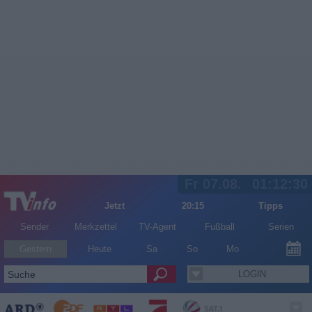
Fr 07.08.
01:12:30
Jetzt
20:15
Tipps
Sender
Merkzettel
TV-Agent
Fußball
Serien
Gestern
Heute
Sa
So
Mo
LOGIN