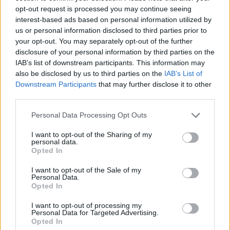
opt-out request is processed you may continue seeing
interest-based ads based on personal information utilized by
us or personal information disclosed to third parties prior to
your opt-out. You may separately opt-out of the further
disclosure of your personal information by third parties on the
IAB’s list of downstream participants. This information may
also be disclosed by us to third parties on the
IAB’s List of
Downstream Participants
that may further disclose it to other
third parties.
Personal Data Processing Opt Outs
Donnie Brasco
I want to opt-out of the Sharing of my
personal data.
USA
,
1997
Opted In
I want to opt-out of the Sale of my
Spielfilm
Thriller
Personal Data.
Opted In
Übersicht
I want to opt-out of processing my
Personal Data for Targeted Advertising.
New York in den 70er Jahren: Als Juwelier namens Donnie Brasco
Opted In
getarnt, wird der FBI-Agent Joe Pistone auf den naiven und