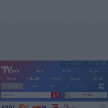
Do 06.08.
19:05:36
Jetzt
20:15
Tipps
Sender
Merkzettel
TV-Agent
Fußball
Serien
Gestern
Heute
Fr
Sa
So
LOGIN