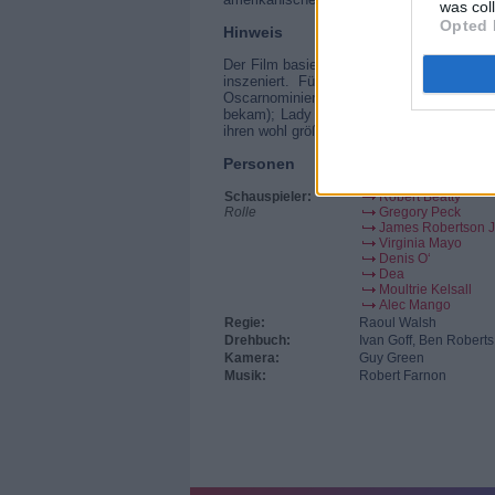
was col
Opted 
Hinweis
Der Film basiert auf Cecil Scott Foreste
inszeniert. Für die Titelrolle konnte G
Oscarnominierungen erhalten hatte (und d
bekam); Lady Barbara wird von Virginia M
ihren wohl größten Erfolg verbuchte.Sync
Personen
Schauspieler:
Robert Beatty
Rolle
Gregory Peck
James Robertson J
Virginia Mayo
Denis O‘
Dea
Moultrie Kelsall
Alec Mango
Regie:
Raoul Walsh
Drehbuch:
Ivan Goff, Ben Rober
Kamera:
Guy Green
Musik:
Robert Farnon