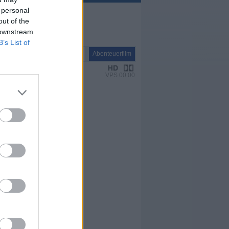
 personal
out of the
 downstream
B’s List of
Spielfilm
Abenteuerfilm
VPS 00:00