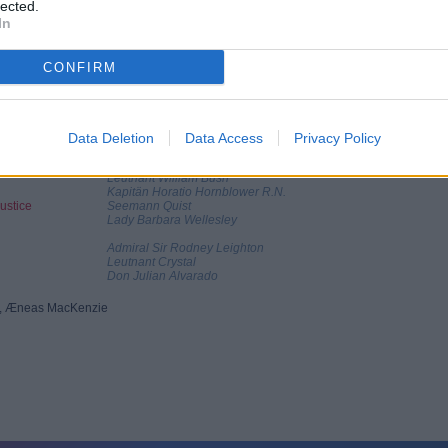
lected.
In
rs berühmter Buchreihe und wurde von der Hollywoodlegende Raoul Walsh
CONFIRM
regory Peck verpflichtet werden, der in den Jahren zuvor bereits vier
en Oscar erst 1963 für seine Hauptrolle in „Wer die Nachtigall stört“
ayo gespielt, die 1947 mit dem Film „Die besten Jahre unseres Lebens“
hronfassung, Produktion: Warner Bros
Data Deletion
Data Access
Privacy Policy
Leutnant William Bush
Kapitän Horatio Hornblower R.N.
ustice
Seemann Quist
Lady Barbara Wellesley
Admiral Sir Rodney Leighton
Leutnant Crystal
Don Julian Alvarado
ts, Æneas MacKenzie