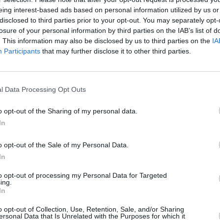
eing interest-based ads based on personal information utilized by us or
n Horatio Hornblower R.N.)
disclosed to third parties prior to your opt-out. You may separately opt-
losure of your personal information by third parties on the IAB’s list of
. This information may also be disclosed by us to third parties on the
IA
Participants
that may further disclose it to other third parties.
l Data Processing Opt Outs
nblower mit seiner Mannschaft nach Zentralamerika, um sich mit dem
o opt-out of the Sharing of my personal data.
anien zu verbünden. - Der Film (1951) basiert auf Cecil Scott Foresters
In
llywoodlegende Raoul Walsh verfilmt. Für die Titelrolle konnte Gregory
er Mission segelt Kapitän Hornblower mit seiner Mannschaft nach
nigen Don Julian Alvarado gegen Spanien zu verbünden. Kurz nach den
o opt-out of the Sale of my Personal Data.
 ein, das sie als Zeichen ihrer neuen Freundschaft für Don Julian erobern
t haben, nehmen sie die spanische Mannschaft fest - und der Rest der
In
 weiß zu diesem Zeitpunkt jedoch nicht, dass England und Spanien
kreich! Hornblower ist gezwungen, seinen Fehler zu revidieren. Zusammen
to opt-out of processing my Personal Data for Targeted
echt mit Don Julian, bei dem dieser den Kürzeren zieht und mit seinem
ing.
r Anfang, denn der Kampf gegen die Franzosen steht noch bevor. Zu allem
ady Barbara, die vor dem grassierenden Gelbfieber auf der Flucht ist.
In
gen auf seinem Schiff auf, da sie auf schnellstem Wege nach England
 pflegt Hornblower sie liebevoll wieder gesund. Auch sie beginnt, Gefühle
o opt-out of Collection, Use, Retention, Sale, and/or Sharing
frische Liebe aussichtslos, da beide bereits vergeben sind. Ein US-
ersonal Data that Is Unrelated with the Purposes for which it
ppig und romantisch.