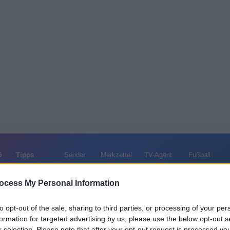
5
Tipps
Sender
Merkzettel
TV-Agent
Fußball
e
Mo
Di
Mi
Do
Fr
Sa
ocess My Personal Information
to opt-out of the sale, sharing to third parties, or processing of your per
 Admiral - Captain Horatio Hornblower R.N. - Spielfilm / Ab
formation for targeted advertising by us, please use the below opt-out s
r selection. Please note that after your opt-out request is processed y
Alle Sender