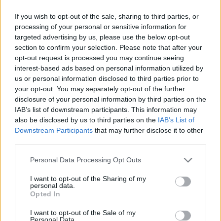
If you wish to opt-out of the sale, sharing to third parties, or
processing of your personal or sensitive information for
targeted advertising by us, please use the below opt-out
section to confirm your selection. Please note that after your
opt-out request is processed you may continue seeing
interest-based ads based on personal information utilized by
us or personal information disclosed to third parties prior to
your opt-out. You may separately opt-out of the further
disclosure of your personal information by third parties on the
IAB’s list of downstream participants. This information may
also be disclosed by us to third parties on the
IAB’s List of
Julie - Eine Frau gibt nicht auf (À plein temps)
Downstream Participants
that may further disclose it to other
third parties.
Frankreich
,
2021
Personal Data Processing Opt Outs
Spielfilm
Drama
I want to opt-out of the Sharing of my
personal data.
Opted In
Übersicht
I want to opt-out of the Sale of my
Julie ist alleinerziehende Mutter und pendelt täglich nach Paris, wo sie
Personal Data.