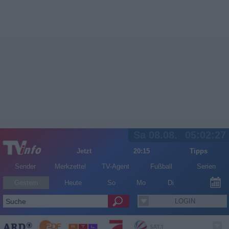
Sa 08.08.
05:02:27
Jetzt
20:15
Tipps
Sender
Merkzettel
TV-Agent
Fußball
Serien
Gestern
Heute
So
Mo
Di
LOGIN