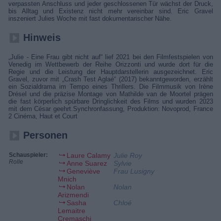
verpassten Anschluss und jeder geschlossenen Tür wächst der Druck,
bis Alltag und Existenz nicht mehr vereinbar sind. Eric Gravel
inszeniert Julies Woche mit fast dokumentarischer Nähe.
Hinweis
„Julie - Eine Frau gibt nicht auf“ lief 2021 bei den Filmfestspielen von
Venedig im Wettbewerb der Reihe Orizzonti und wurde dort für die
Regie und die Leistung der Hauptdarstellerin ausgezeichnet. Eric
Gravel, zuvor mit „Crash Test Aglaé“ (2017) bekanntgeworden, erzählt
ein Sozialdrama im Tempo eines Thrillers. Die Filmmusik von Irène
Drésel und die präzise Montage von Mathilde van de Moortel prägen
die fast körperlich spürbare Dringlichkeit des Films und wurden 2023
mit dem César geehrt.Synchronfassung, Produktion: Novoprod, France
2 Cinéma, Haut et Court
Personen
Schauspieler:
Laure Calamy
Julie Roy
Rolle
Anne Suarez
Sylvie
Geneviève
Frau Lusigny
Mnich
Nolan
Nolan
Arizmendi
Sasha
Chloé
Lemaitre
Cremaschi