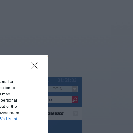
Fr 07.08.
01:51:33
sonal or
ection to
LOGIN
Serien
ou may
 personal
out of the
 downstream
B’s List of