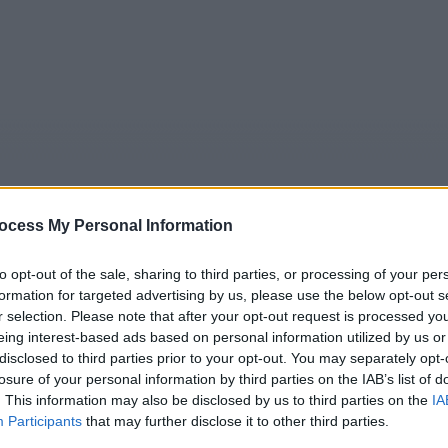
ocess My Personal Information
to opt-out of the sale, sharing to third parties, or processing of your per
formation for targeted advertising by us, please use the below opt-out s
5
Tipps
Sender
Merkzettel
TV-Agent
Fußball
r selection. Please note that after your opt-out request is processed y
e
Sa
So
Mo
Di
Mi
Do
eing interest-based ads based on personal information utilized by us or
disclosed to third parties prior to your opt-out. You may separately opt-
losure of your personal information by third parties on the IAB’s list of
. This information may also be disclosed by us to third parties on the
IA
Participants
that may further disclose it to other third parties.
Wir in Bayern - Report / Regionalmagazin
Alle Sender