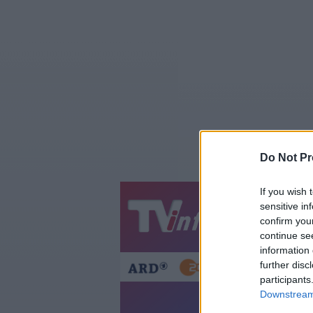
Do Not Pr
If you wish 
sensitive in
Jetzt
20:1
confirm you
Gestern
Heut
continue se
information 
further disc
participants
Downstream 