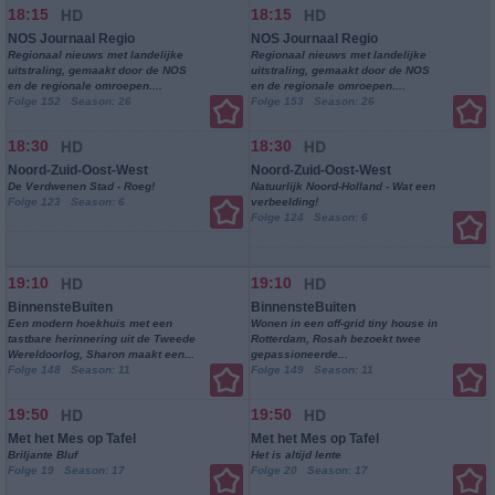
18:15
18:15
NOS Journaal Regio
NOS Journaal Regio
Regionaal nieuws met landelijke
Regionaal nieuws met landelijke
uitstraling, gemaakt door de NOS
uitstraling, gemaakt door de NOS
en de regionale omroepen....
en de regionale omroepen....
Folge 152 Season: 26
Folge 153 Season: 26
18:30
18:30
Noord-Zuid-Oost-West
Noord-Zuid-Oost-West
De Verdwenen Stad - Roeg!
Natuurlijk Noord-Holland - Wat een
Folge 123 Season: 6
verbeelding!
Folge 124 Season: 6
19:10
19:10
BinnensteBuiten
BinnensteBuiten
Een modern hoekhuis met een
Wonen in een off-grid tiny house in
tastbare herinnering uit de Tweede
Rotterdam, Rosah bezoekt twee
Wereldoorlog, Sharon maakt een...
gepassioneerde...
Folge 148 Season: 11
Folge 149 Season: 11
19:50
19:50
Met het Mes op Tafel
Met het Mes op Tafel
Briljante Bluf
Het is altijd lente
Folge 19 Season: 17
Folge 20 Season: 17