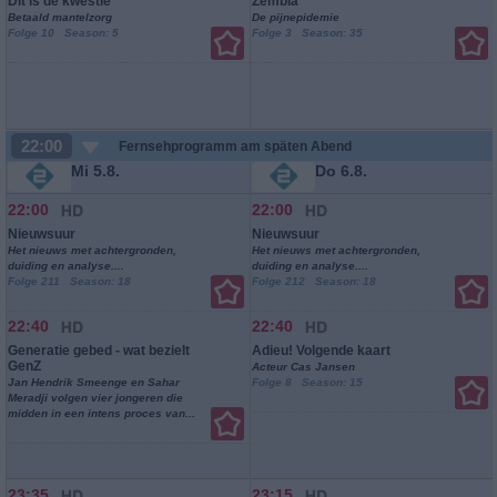
Dit is de kwestie
Zembla
Betaald mantelzorg
De pijnepidemie
Folge 10 Season: 5
Folge 3 Season: 35
22:00
Fernsehprogramm am späten Abend
Mi 5.8.
Do 6.8.
22:00
22:00
Nieuwsuur
Nieuwsuur
Het nieuws met achtergronden,
Het nieuws met achtergronden,
duiding en analyse....
duiding en analyse....
Folge 211 Season: 18
Folge 212 Season: 18
22:40
22:40
Generatie gebed - wat bezielt
Adieu! Volgende kaart
GenZ
Acteur Cas Jansen
Jan Hendrik Smeenge en Sahar
Folge 8 Season: 15
Meradji volgen vier jongeren die
midden in een intens proces van...
23:35
23:15