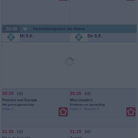
20:00
Fernsehprogramm am Abend
Mi 5.8.
Do 6.8.
20:25
20:25
Poorten van Europa
Mocronado‘s
Het grensagentschap
Kinderen en opvoeding
Folge 1
Folge 3 Season: 2
21:25
21:15