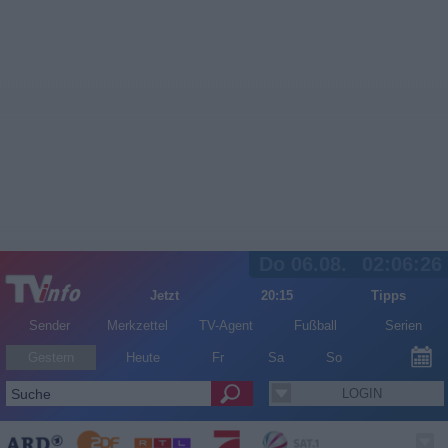
Do 06.08.
02:06:27
Jetzt
20:15
Tipps
Sender
Merkzettel
TV-Agent
Fußball
Serien
Gestern
Heute
Fr
Sa
So
LOGIN