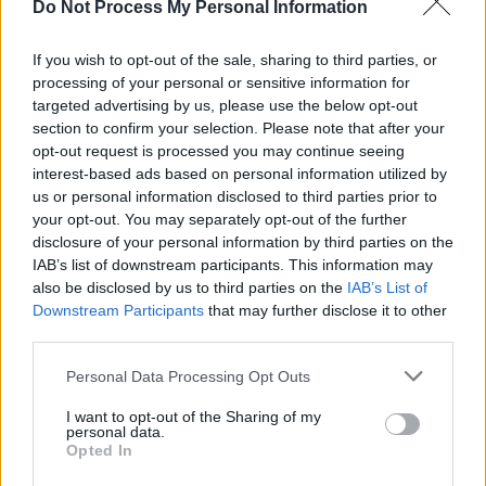
Do Not Process My Personal Information
If you wish to opt-out of the sale, sharing to third parties, or
16:00
16:00
processing of your personal or sensitive information for
NOS Journaal
NOS Journaal
targeted advertising by us, please use the below opt-out
Met het laatste nieuws en de
Met het laatste nieuws en de
weersverwachting....
weersverwachting....
section to confirm your selection. Please note that after your
Folge 155 Season: 26
Folge 156 Season: 26
opt-out request is processed you may continue seeing
interest-based ads based on personal information utilized by
16:10
16:15
us or personal information disclosed to third parties prior to
Kook mee met MAX
Kook mee met MAX
your opt-out. You may separately opt-out of the further
Winterpeen-kerriesoep met
Frisse pastasalade met venkel en
kikkererwten
doperwten
disclosure of your personal information by third parties on the
Folge 35 Season: 7
Folge 36 Season: 7
IAB’s list of downstream participants. This information may
also be disclosed by us to third parties on the
IAB’s List of
16:25
16:25
Downstream Participants
that may further disclose it to other
Met het Mes op Tafel
Met het Mes op Tafel
third parties.
Het Broekje van Jantje
Briljante Bluf
Folge 18 Season: 17
Folge 19 Season: 17
Personal Data Processing Opt Outs
17:00
17:00
I want to opt-out of the Sharing of my
personal data.
NOS Journaal in Makkelijke
NOS Journaal in Makkelijke
Opted In
Taal
Taal
Journaal in makkelijke taal met
Journaal in makkelijke taal met
extra uitleg en in een rustig tempo.
extra uitleg en in een rustig tempo.