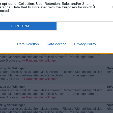
seinen Männern auf eine abenteuerliche Seefahrt, um eine legendäre
o opt-out of Collection, Use, Retention, Sale, and/or Sharing
ene Glocke zu...
Raubzug der Wikinger
ersonal Data that Is Unrelated with the Purposes for which it
lected.
zug der Wikinger
Spie
In
teuerepos mit spektakulären Massenszenen: Richard Widmark begibt sich
Aben
seinen Männern auf eine abenteuerliche Seefahrt, um eine legendäre
ene Glocke zu...
Raubzug der Wikinger
CONFIRM
zug der Wikinger
Spie
teuerepos mit spektakulären Massenszenen: Richard Widmark begibt sich
Aben
seinen Männern auf eine abenteuerliche Seefahrt, um eine legendäre
ene Glocke zu...
Raubzug der Wikinger
Data Deletion
Data Access
Privacy Policy
zug der Wikinger
Spie
teuerepos mit spektakulären Massenszenen: Richard Widmark begibt sich
Aben
seinen Männern auf eine abenteuerliche Seefahrt, um eine legendäre
ene Glocke zu...
Raubzug der Wikinger
zug der Wikinger
Spie
teuerepos mit spektakulären Massenszenen: Richard Widmark begibt sich
Aben
seinen Männern auf eine abenteuerliche Seefahrt, um eine legendäre
ene Glocke zu...
Raubzug der Wikinger
zug der Wikinger
Spie
teuerepos mit spektakulären Massenszenen: Richard Widmark begibt sich
Aben
seinen Männern auf eine abenteuerliche Seefahrt, um eine legendäre
ene Glocke zu...
Raubzug der Wikinger
zug der Wikinger
Spie
teuerepos mit spektakulären Massenszenen: Richard Widmark begibt sich
Aben
seinen Männern auf eine abenteuerliche Seefahrt, um eine legendäre