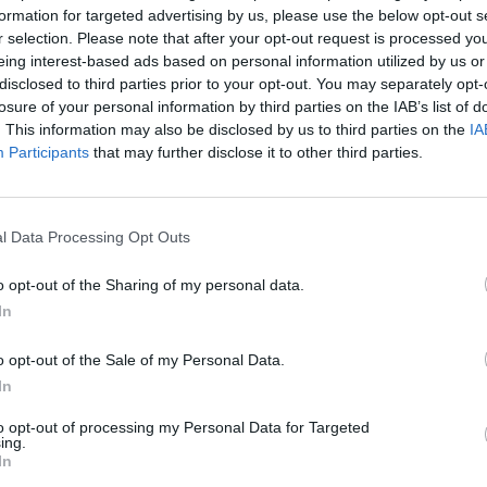
formation for targeted advertising by us, please use the below opt-out s
r
r selection. Please note that after your opt-out request is processed y
eing interest-based ads based on personal information utilized by us or
disclosed to third parties prior to your opt-out. You may separately opt-
losure of your personal information by third parties on the IAB’s list of
Uhrzeit
Titel
Sparte
. This information may also be disclosed by us to third parties on the
IA
Participants
that may further disclose it to other third parties.
zug der Wikinger
Spie
teuerepos mit spektakulären Massenszenen: Richard Widmark begibt sich
Aben
seinen Männern auf eine abenteuerliche Seefahrt, um eine legendäre
ene Glocke zu...
Raubzug der Wikinger
l Data Processing Opt Outs
Schakal
Spie
Top-Agent Preston wird auf den berüchtigten Killer „Schakal“...
Der
Thril
o opt-out of the Sharing of my personal data.
kal
In
zug der Wikinger
Spie
teuerepos mit spektakulären Massenszenen: Richard Widmark begibt sich
Aben
seinen Männern auf eine abenteuerliche Seefahrt, um eine legendäre
o opt-out of the Sale of my Personal Data.
ene Glocke zu...
Raubzug der Wikinger
In
Schakal
Spie
Top-Agent Preston wird auf den berüchtigten Killer „Schakal“...
Der
Thril
to opt-out of processing my Personal Data for Targeted
kal
ing.
In
zug der Wikinger
Spie
teuerepos mit spektakulären Massenszenen: Richard Widmark begibt sich
Aben