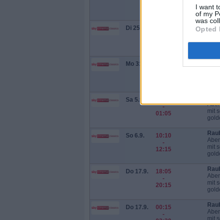
mit 
01:20
I want t
gold
of my P
was col
Raub
Di 25.8.
18:10
Opted 
Aben
-
mit 
20:15
gold
Raub
Mo 31.8.
07:20
Aben
-
mit 
09:30
gold
Raub
Sa 5.9.
23:00
Aben
-
mit 
01:05
gold
Raub
So 6.9.
10:10
Aben
-
mit 
12:15
gold
Raub
Do 17.9.
18:05
Aben
-
mit 
20:15
gold
Raub
Do 17.9.
00:15
Aben
-
mit 