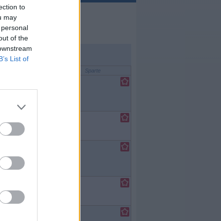
ection to
ou may
 personal
out of the
 downstream
B’s List of
Sparte
lfilm
/
teuerfilm
lfilm
/
ler
lfilm
/
teuerfilm
lfilm
/
ler
lfilm
/
teuerfilm