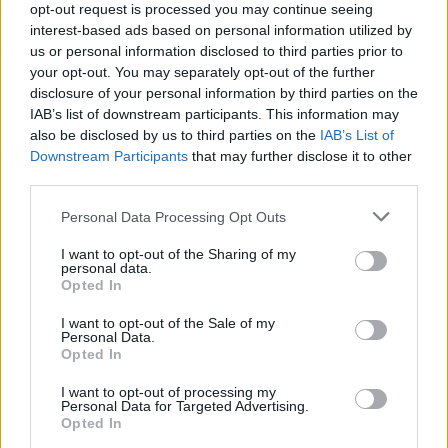
opt-out request is processed you may continue seeing
interest-based ads based on personal information utilized by
us or personal information disclosed to third parties prior to
your opt-out. You may separately opt-out of the further
disclosure of your personal information by third parties on the
IAB’s list of downstream participants. This information may
also be disclosed by us to third parties on the
IAB’s List of
Downstream Participants
that may further disclose it to other
third parties.
Personal Data Processing Opt Outs
Schauspieler/in
Richard Thompson
I want to opt-out of the Sharing of my
personal data.
Richard Thompson
Opted In
I want to opt-out of the Sale of my
Sender
Datum
Personal Data.
Uhrzeit
Titel
Opted In
Sparte
I want to opt-out of processing my
Personal Data for Targeted Advertising.
From Dusk Till Dawn 3: The Hangman‘s Daughter
Opted In
Die Vorgeschichte zu Robert Rodriguez‘ Vampir-Action spie
Di 11.8.
Jahre in der Vergangenheit: Ein paar Banditen und ihre Ge