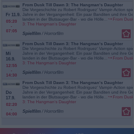
From Dusk Till Dawn 3: The Hangman‘s Daughter
Die Vorgeschichte zu Robert Rodriguez‘ Vampir-Action spie
Fr 11.9.
Jahre in der Vergangenheit: Ein paar Banditen und ihre Ge
landen in der Blutsauger-Bar - wo die Hölle...
From Dusk 
05:20
3: The Hangman‘s Daughter
-
07:05
Spielfilm
/ Horrorfilm
From Dusk Till Dawn 3: The Hangman‘s Daughter
Die Vorgeschichte zu Robert Rodriguez‘ Vampir-Action spie
Mi
Jahre in der Vergangenheit: Ein paar Banditen und ihre Ge
landen in der Blutsauger-Bar - wo die Hölle...
From Dusk 
16.9.
3: The Hangman‘s Daughter
12:55
-
Spielfilm
/ Horrorfilm
14:30
From Dusk Till Dawn 3: The Hangman‘s Daughter
Die Vorgeschichte zu Robert Rodriguez‘ Vampir-Action spie
Do
Jahre in der Vergangenheit: Ein paar Banditen und ihre Ge
landen in der Blutsauger-Bar - wo die Hölle...
From Dusk 
17.9.
3: The Hangman‘s Daughter
02:20
-
Spielfilm
/ Horrorfilm
04:00