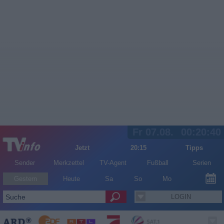
Fr 07.08.
00:20:40
Jetzt
20:15
Tipps
Sender
Merkzettel
TV-Agent
Fußball
Serien
Gestern
Heute
Sa
So
Mo
LOGIN