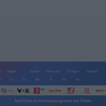
5
Tipps
Sender
Merkzettel
TV-Agent
Fußball
e
Sa
So
Mo
Di
Mi
Do
Neil Flynn im Fernsehprogramm bei TVinfo
Alle Sender