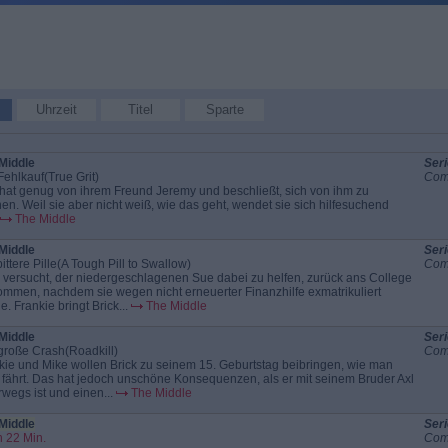
Uhrzeit
Titel
Sparte
Middle
Seri
Fehlkauf(True Grit)
Com
hat genug von ihrem Freund Jeremy und beschließt, sich von ihm zu
nen. Weil sie aber nicht weiß, wie das geht, wendet sie sich hilfesuchend
The Middle
Middle
Seri
ittere Pille(A Tough Pill to Swallow)
Com
 versucht, der niedergeschlagenen Sue dabei zu helfen, zurück ans College
ommen, nachdem sie wegen nicht erneuerter Finanzhilfe exmatrikuliert
. Frankie bringt Brick...
The Middle
Middle
Seri
große Crash(Roadkill)
Com
kie und Mike wollen Brick zu seinem 15. Geburtstag beibringen, wie man
 fährt. Das hat jedoch unschöne Konsequenzen, als er mit seinem Bruder Axl
rwegs ist und einen...
The Middle
Middle
Seri
 22 Min.
Com