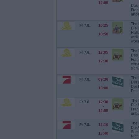
12:05
Das 
Fran
ange
The 
Fr 7.8.
10:25
Die 
-
Hall
10:50
weil
wolle
The 
Fr 7.8.
12:05
Das 
-
Fran
12:30
vers
sich 
The 
Fr 7.8.
09:30
Der 
-
Der 
10:00
Polit
The 
Fr 7.8.
12:30
Die 
-
Fran
12:55
unbe
The 
Fr 7.8.
13:10
Die 
-
Sue 
13:40
Nicht