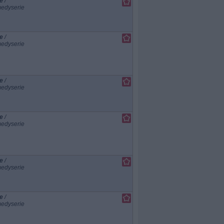
e
/
edyserie
e
/
edyserie
e
/
edyserie
e
/
edyserie
e
/
edyserie
e
/
edyserie