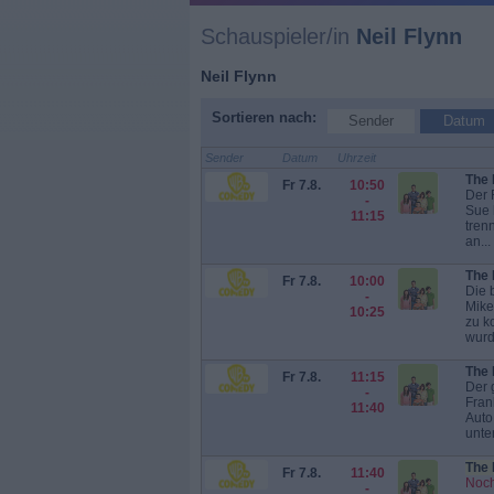
Schauspieler/in
Neil Flynn
Neil Flynn
Sortieren nach:
Sender
Datum
Sender
Datum
Uhrzeit
The 
Fr 7.8.
10:50
Der 
-
Sue 
11:15
tren
an...
The 
Fr 7.8.
10:00
Die b
-
Mike
10:25
zu k
wurde
The 
Fr 7.8.
11:15
Der 
-
Fran
11:40
Auto
unte
The 
Fr 7.8.
11:40
Noch
-