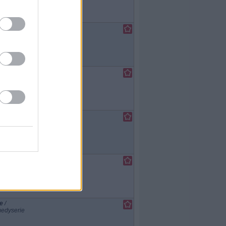
e
/
edyserie
e
/
edyserie
e
/
edyserie
e
/
edyserie
e
/
edyserie