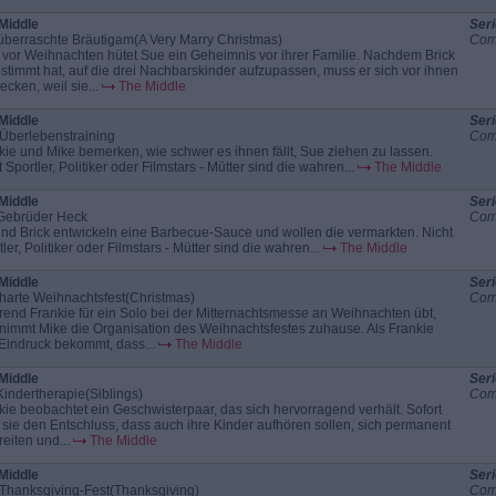
Middle
Seri
überraschte Bräutigam(A Very Marry Christmas)
Com
 vor Weihnachten hütet Sue ein Geheimnis vor ihrer Familie. Nachdem Brick
stimmt hat, auf die drei Nachbarskinder aufzupassen, muss er sich vor ihnen
ecken, weil sie...
The Middle
Middle
Seri
Überlebenstraining
Com
kie und Mike bemerken, wie schwer es ihnen fällt, Sue ziehen zu lassen.
 Sportler, Politiker oder Filmstars - Mütter sind die wahren...
The Middle
Middle
Seri
Gebrüder Heck
Com
und Brick entwickeln eine Barbecue-Sauce und wollen die vermarkten. Nicht
ler, Politiker oder Filmstars - Mütter sind die wahren...
The Middle
Middle
Seri
harte Weihnachtsfest(Christmas)
Com
end Frankie für ein Solo bei der Mitternachtsmesse an Weihnachten übt,
nimmt Mike die Organisation des Weihnachtsfestes zuhause. Als Frankie
Eindruck bekommt, dass...
The Middle
Middle
Seri
Kindertherapie(Siblings)
Com
kie beobachtet ein Geschwisterpaar, das sich hervorragend verhält. Sofort
t sie den Entschluss, dass auch ihre Kinder aufhören sollen, sich permanent
reiten und...
The Middle
Middle
Seri
Thanksgiving-Fest(Thanksgiving)
Com