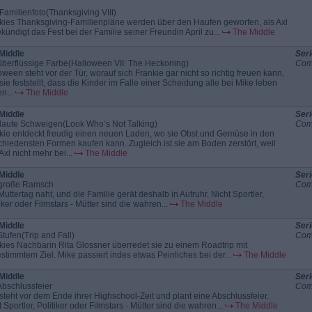
Familienfoto(Thanksgiving VIII)
kies Thanksgiving-Familienpläne werden über den Haufen geworfen, als Axl
kündigt das Fest bei der Familie seiner Freundin April zu...
The Middle
Middle
Seri
überflüssige Farbe(Halloween VII: The Heckoning)
Com
oween steht vor der Tür, worauf sich Frankie gar nicht so richtig freuen kann,
 sie feststellt, dass die Kinder im Falle einer Scheidung alle bei Mike leben
n...
The Middle
Middle
Seri
laute Schweigen(Look Who‘s Not Talking)
Com
kie entdeckt freudig einen neuen Laden, wo sie Obst und Gemüse in den
chiedensten Formen kaufen kann. Zugleich ist sie am Boden zerstört, weil
Axl nicht mehr bei...
The Middle
Middle
Seri
große Ramsch
Com
Muttertag naht, und die Familie gerät deshalb in Aufruhr. Nicht Sportler,
iker oder Filmstars - Mütter sind die wahren...
The Middle
Middle
Seri
Stufen(Trip and Fall)
Com
kies Nachbarin Rita Glossner überredet sie zu einem Roadtrip mit
stimmtem Ziel. Mike passiert indes etwas Peinliches bei der...
The Middle
Middle
Seri
Abschlussfeier
Com
steht vor dem Ende ihrer Highschool-Zeit und plant eine Abschlussfeier.
 Sportler, Politiker oder Filmstars - Mütter sind die wahren...
The Middle