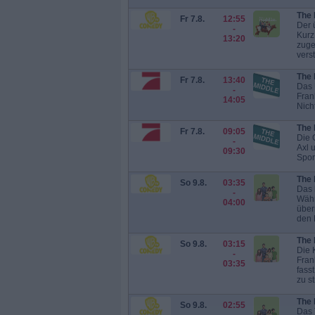
The 
Fr 7.8.
12:55
Der 
-
Kurz
13:20
zuge
verst
The 
Fr 7.8.
13:40
Das 
-
Fran
14:05
Nicht
The 
Fr 7.8.
09:05
Die 
-
Axl 
09:30
Sport
The 
So 9.8.
03:35
Das 
-
Währ
04:00
über
den 
The 
So 9.8.
03:15
Die 
-
Fran
03:35
fass
zu st
The 
So 9.8.
02:55
Das 
-