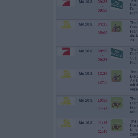
The 
Mo 10.8.
09:25
Das 
-
Fran
09:50
Nicht
The 
Mo 10.8.
04:35
Das 
-
Fran
05:00
die 
zu...
The 
Mo 10.8.
08:55
Die 
-
Sue 
09:25
Nicht
The 
Mo 10.8.
12:30
Die 
-
Axl 
12:55
mit 
versc
The 
Mo 10.8.
10:50
Die 
-
Fran
11:15
unbe
The 
Mo 10.8.
11:15
Der 
-
Kurz
11:40
zuge