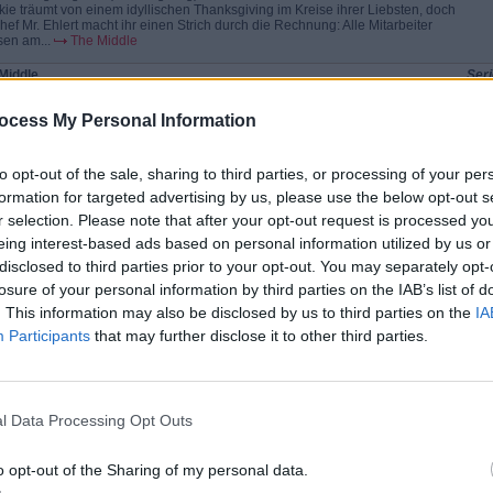
kie träumt von einem idyllischen Thanksgiving im Kreise ihrer Liebsten, doch
Chef Mr. Ehlert macht ihr einen Strich durch die Rechnung: Alle Mitarbeiter
en am...
The Middle
Middle
Seri
schrecklichen Nachbarn(The Neighbor)
Com
kie fürchtet, dass ein Streit mit ihrer Nachbarin Rita Glossner unmittelbar
ocess My Personal Information
rsteht, nachdem Sue eine Auseinandersetzung mit Ritas Söhnen hatte. Axl
Brick erpressen,...
The Middle
Middle
Seri
to opt-out of the sale, sharing to third parties, or processing of your per
Vorstellungsgespräch(The Interview)
Com
formation for targeted advertising by us, please use the below opt-out s
 hat im Steinbruch einen Dinosaurierknochen entdeckt, woraufhin die Grube
auf Weiteres für wissenschaftliche Forschungen geschlossen wird. Nun
r selection. Please note that after your opt-out request is processed y
cht Mike einen neuen...
The Middle
eing interest-based ads based on personal information utilized by us or
disclosed to third parties prior to your opt-out. You may separately opt-
Middle
Seri
ewige Geschrei(The Yelling)
Com
losure of your personal information by third parties on the IAB’s list of
kie schwört, damit aufzuhören, ihre Kinder anzuschreien und an ihnen
. This information may also be disclosed by us to third parties on the
IA
mzumeckern, wenn sie im Gegenzug ihre Hausaufgaben und ihre Arbeiten
aushalt ohne...
The Middle
Participants
that may further disclose it to other third parties.
Middle
Seri
Jeans(The Jeans)
Com
kie und Mike müssen sich mit ihren hormongesteuerten Teenagern
mschlagen: Während Sue unbedingt teure Jeans will, um bei ihren
l Data Processing Opt Outs
rsgenossen besser anzukommen, wünscht...
The Middle
Middle
Seri
o opt-out of the Sharing of my personal data.
Final Four(The Final Four)
Com
Ehlert schenkt Mike zwei Tickets für ein wichtiges Endspiel und erfüllt ihm