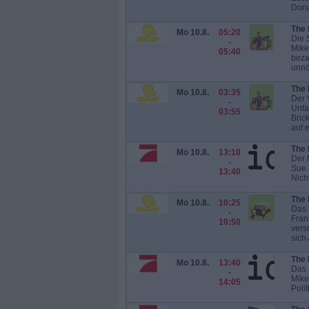
Dona
The 
Mo 10.8.
05:20
Die 
-
Mike
05:40
beza
unnö
The 
Mo 10.8.
03:35
Der 
-
Unfa
03:55
Bric
auf e
The 
Mo 10.8.
13:10
Der 
-
Sue 
13:40
Nicht
The 
Mo 10.8.
10:25
Das 
-
Fran
10:50
vers
sich 
The 
Mo 10.8.
13:40
Das
-
Mike
14:05
Polit