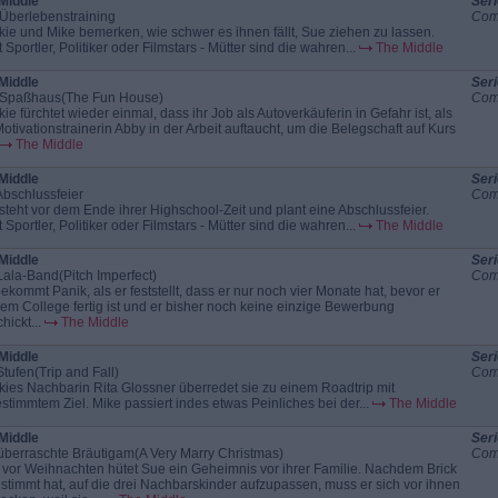
Middle
Seri
Überlebenstraining
Com
kie und Mike bemerken, wie schwer es ihnen fällt, Sue ziehen zu lassen.
 Sportler, Politiker oder Filmstars - Mütter sind die wahren...
The Middle
Middle
Seri
Spaßhaus(The Fun House)
Com
kie fürchtet wieder einmal, dass ihr Job als Autoverkäuferin in Gefahr ist, als
Motivationstrainerin Abby in der Arbeit auftaucht, um die Belegschaft auf Kurs
The Middle
Middle
Seri
Abschlussfeier
Com
steht vor dem Ende ihrer Highschool-Zeit und plant eine Abschlussfeier.
 Sportler, Politiker oder Filmstars - Mütter sind die wahren...
The Middle
Middle
Seri
Lala-Band(Pitch Imperfect)
Com
bekommt Panik, als er feststellt, dass er nur noch vier Monate hat, bevor er
dem College fertig ist und er bisher noch keine einzige Bewerbung
hickt...
The Middle
Middle
Seri
Stufen(Trip and Fall)
Com
kies Nachbarin Rita Glossner überredet sie zu einem Roadtrip mit
stimmtem Ziel. Mike passiert indes etwas Peinliches bei der...
The Middle
Middle
Seri
überraschte Bräutigam(A Very Marry Christmas)
Com
 vor Weihnachten hütet Sue ein Geheimnis vor ihrer Familie. Nachdem Brick
stimmt hat, auf die drei Nachbarskinder aufzupassen, muss er sich vor ihnen