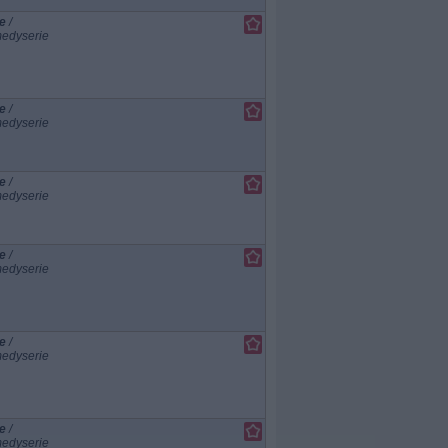
e
/
edyserie
e
/
edyserie
e
/
edyserie
e
/
edyserie
e
/
edyserie
e
/
edyserie