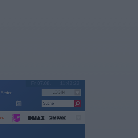
Fr 07.08.
11:42:23
LOGIN
Serien