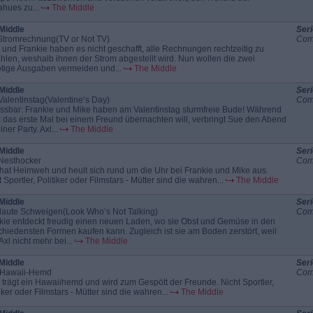
hues zu...
The Middle
Middle
Seri
Stromrechnung(TV or Not TV)
Com
 und Frankie haben es nicht geschafft, alle Rechnungen rechtzeitig zu
hlen, weshalb ihnen der Strom abgestellt wird. Nun wollen die zwei
tige Ausgaben vermeiden und...
The Middle
Middle
Seri
Valentinstag(Valentine‘s Day)
Com
ssbar: Frankie und Mike haben am Valentinstag sturmfreie Bude! Während
k das erste Mal bei einem Freund übernachten will, verbringt Sue den Abend
iner Party. Axl...
The Middle
Middle
Seri
Nesthocker
Com
hat Heimweh und heult sich rund um die Uhr bei Frankie und Mike aus.
 Sportler, Politiker oder Filmstars - Mütter sind die wahren...
The Middle
Middle
Seri
laute Schweigen(Look Who‘s Not Talking)
Com
kie entdeckt freudig einen neuen Laden, wo sie Obst und Gemüse in den
chiedensten Formen kaufen kann. Zugleich ist sie am Boden zerstört, weil
Axl nicht mehr bei...
The Middle
Middle
Seri
 Hawaii-Hemd
Com
 trägt ein Hawaiihemd und wird zum Gespött der Freunde. Nicht Sportler,
iker oder Filmstars - Mütter sind die wahren...
The Middle