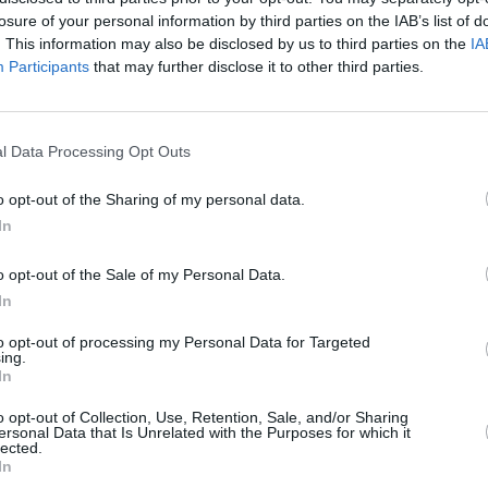
 drei des echsenstarken Dino-Spektakels: Sam Neill kehrt mit einem
Aben
losure of your personal information by third parties on the IAB’s list of
ionärs-Ehepaar zur Saurierinsel zurück, um deren Sohn zu retten. Mit William
acy und Tea...
Jurassic Park III
. This information may also be disclosed by us to third parties on the
IA
Participants
that may further disclose it to other third parties.
sejagd
Spie
 Brüder erben eine Villa und wollen sie verkaufen. Doch dort wohnt eine
Kom
rspenstige Maus. Witziges Katz-und-Maus-Spiel vom „Fluch
Mäusejagd
l Data Processing Opt Outs
sejagd
Spie
 Brüder erben eine Villa und wollen sie verkaufen. Doch dort wohnt eine
Kom
rspenstige Maus. Witziges Katz-und-Maus-Spiel vom „Fluch
o opt-out of the Sharing of my personal data.
Mäusejagd
In
sejagd
Spie
 Brüder erben eine Villa und wollen sie verkaufen. Doch dort wohnt eine
Kom
rspenstige Maus. Witziges Katz-und-Maus-Spiel vom „Fluch
o opt-out of the Sale of my Personal Data.
Mäusejagd
In
rworld
Spie
ktvolles Endzeitspektakel: Auf der überfluteten Erde sucht Kevin Costner
Scie
to opt-out of processing my Personal Data for Targeted
 dem letzten Flecken Festland - und bekommt es mit dem sadistischen
Film
ing.
is Hopper zu...
Waterworld
In
rworld
Spie
ktvolles Endzeitspektakel: Auf der überfluteten Erde sucht Kevin Costner
Scie
o opt-out of Collection, Use, Retention, Sale, and/or Sharing
 dem letzten Flecken Festland - und bekommt es mit dem sadistischen
Film
ersonal Data that Is Unrelated with the Purposes for which it
is Hopper zu...
Waterworld
lected.
In
ssic Park III
Spie