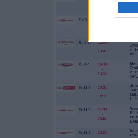
Teil
-
Mill
12:30
H. M
Jura
Do 3.9.
02:30
Teil
-
Mill
04:00
H. M
Mäu
Sa 5.9.
22:05
Zwei
-
wide
23:45
der...
Mäu
So 6.9.
12:35
Zwei
-
wide
14:15
der...
Jura
Fr 11.9.
16:35
Teil
-
Mill
18:10
H. M
Wate
Fr 11.9.
01:35
Effe
-
nach
03:50
Denn
Wate
Fr 11.9.
10:25
Effe
-