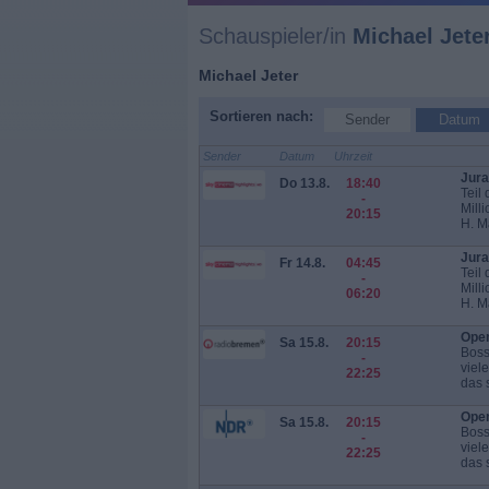
Schauspieler/in
Michael Jete
Michael Jeter
Sortieren nach:
Sender
Datum
Sender
Datum
Uhrzeit
Jura
Do 13.8.
18:40
Teil
-
Mill
20:15
H. M
Jura
Fr 14.8.
04:45
Teil
-
Mill
06:20
H. M
Open
Sa 15.8.
20:15
Boss
-
viel
22:25
das s
Open
Sa 15.8.
20:15
Boss
-
viel
22:25
das s