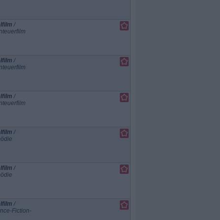
lfilm
/
teuerfilm
lfilm
/
teuerfilm
lfilm
/
teuerfilm
lfilm
/
ödie
lfilm
/
ödie
lfilm
/
nce-Fiction-