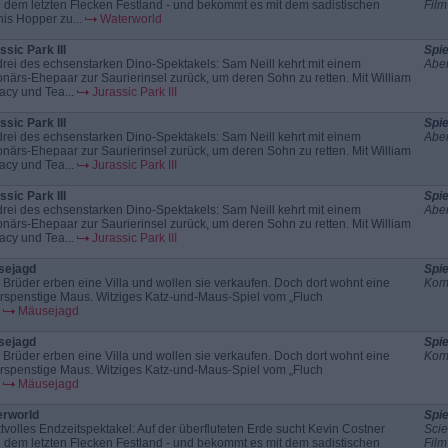
 dem letzten Flecken Festland - und bekommt es mit dem sadistischen
Film
is Hopper zu...
Waterworld
ssic Park III
Spie
 drei des echsenstarken Dino-Spektakels: Sam Neill kehrt mit einem
Aben
ionärs-Ehepaar zur Saurierinsel zurück, um deren Sohn zu retten. Mit William
acy und Tea...
Jurassic Park III
ssic Park III
Spie
 drei des echsenstarken Dino-Spektakels: Sam Neill kehrt mit einem
Aben
ionärs-Ehepaar zur Saurierinsel zurück, um deren Sohn zu retten. Mit William
acy und Tea...
Jurassic Park III
ssic Park III
Spie
 drei des echsenstarken Dino-Spektakels: Sam Neill kehrt mit einem
Aben
ionärs-Ehepaar zur Saurierinsel zurück, um deren Sohn zu retten. Mit William
acy und Tea...
Jurassic Park III
sejagd
Spie
 Brüder erben eine Villa und wollen sie verkaufen. Doch dort wohnt eine
Kom
rspenstige Maus. Witziges Katz-und-Maus-Spiel vom „Fluch
Mäusejagd
sejagd
Spie
 Brüder erben eine Villa und wollen sie verkaufen. Doch dort wohnt eine
Kom
rspenstige Maus. Witziges Katz-und-Maus-Spiel vom „Fluch
Mäusejagd
rworld
Spie
ktvolles Endzeitspektakel: Auf der überfluteten Erde sucht Kevin Costner
Scie
 dem letzten Flecken Festland - und bekommt es mit dem sadistischen
Film