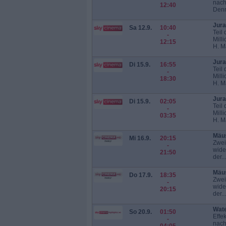
nach
12:40
Denn
Jura
Sa 12.9.
10:40
Teil
-
Mill
12:15
H. M
Jura
Di 15.9.
16:55
Teil
-
Mill
18:30
H. M
Jura
Di 15.9.
02:05
Teil
-
Mill
03:35
H. M
Mäu
Mi 16.9.
20:15
Zwei
-
wide
21:50
der...
Mäu
Do 17.9.
18:35
Zwei
-
wide
20:15
der...
Wate
So 20.9.
01:50
Effe
-
nach
04:05