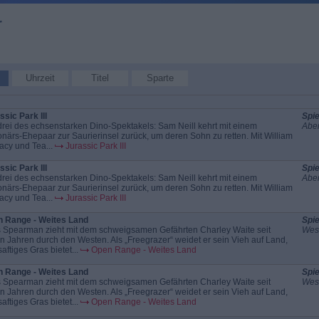
r
Uhrzeit
Titel
Sparte
ssic Park III
Spie
 drei des echsenstarken Dino-Spektakels: Sam Neill kehrt mit einem
Aben
ionärs-Ehepaar zur Saurierinsel zurück, um deren Sohn zu retten. Mit William
acy und Tea...
Jurassic Park III
ssic Park III
Spie
 drei des echsenstarken Dino-Spektakels: Sam Neill kehrt mit einem
Aben
ionärs-Ehepaar zur Saurierinsel zurück, um deren Sohn zu retten. Mit William
acy und Tea...
Jurassic Park III
 Range - Weites Land
Spie
 Spearman zieht mit dem schweigsamen Gefährten Charley Waite seit
Wes
en Jahren durch den Westen. Als „Freegrazer“ weidet er sein Vieh auf Land,
aftiges Gras bietet...
Open Range - Weites Land
 Range - Weites Land
Spie
 Spearman zieht mit dem schweigsamen Gefährten Charley Waite seit
Wes
en Jahren durch den Westen. Als „Freegrazer“ weidet er sein Vieh auf Land,
aftiges Gras bietet...
Open Range - Weites Land