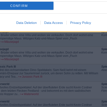
 drei des echsenstarken Dino-Spektakels: Sam Neill kehrt mit einem
Aben
ionärs-Ehepaar zur Saurierinsel zurück, um deren Sohn zu retten. Mit William
CONFIRM
acy und Tea...
Jurassic Park III
ssic Park III
Spie
 drei des echsenstarken Dino-Spektakels: Sam Neill kehrt mit einem
Aben
ionärs-Ehepaar zur Saurierinsel zurück, um deren Sohn zu retten. Mit William
Data Deletion
Data Access
Privacy Policy
acy und Tea...
Jurassic Park III
sejagd
Spie
 Brüder erben eine Villa und wollen sie verkaufen. Doch dort wohnt eine
Kom
rspenstige Maus. Witziges Katz-und-Maus-Spiel vom „Fluch
Mäusejagd
sejagd
Spie
 Brüder erben eine Villa und wollen sie verkaufen. Doch dort wohnt eine
Kom
rspenstige Maus. Witziges Katz-und-Maus-Spiel vom „Fluch
Mäusejagd
ssic Park III
Spie
 drei des echsenstarken Dino-Spektakels: Sam Neill kehrt mit einem
Aben
ionärs-Ehepaar zur Saurierinsel zurück, um deren Sohn zu retten. Mit William
acy und Tea...
Jurassic Park III
rworld
Spie
ktvolles Endzeitspektakel: Auf der überfluteten Erde sucht Kevin Costner
Scie
 dem letzten Flecken Festland - und bekommt es mit dem sadistischen
Film
is Hopper zu...
Waterworld
rworld
Spie
ktvolles Endzeitspektakel: Auf der überfluteten Erde sucht Kevin Costner
Scie