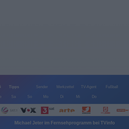
5
Tipps
Sender
Merkzettel
TV-Agent
Fußball
e
Sa
So
Mo
Di
Mi
Do
Michael Jeter im Fernsehprogramm bei TVinfo
Alle Sender