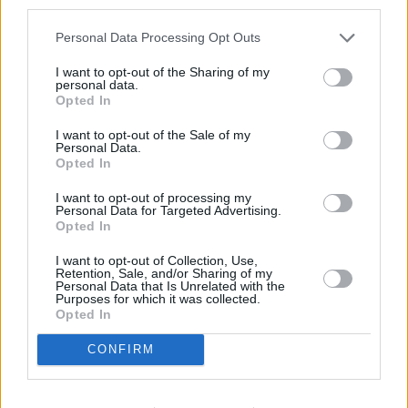
third parties.
Personal Data Processing Opt Outs
I want to opt-out of the Sharing of my
Élizabeth
Fr 7.8.
21:05
Death in
personal data.
Bourgine
Paradise
Opted In
I want to opt-out of the Sale of my
Personal Data.
Opted In
I want to opt-out of processing my
Personal Data for Targeted Advertising.
Opted In
Gabriel
Fr 7.8.
22:40
Suits
Macht
I want to opt-out of Collection, Use,
Retention, Sale, and/or Sharing of my
Personal Data that Is Unrelated with the
Purposes for which it was collected.
Johannes
Fr 7.8.
23:20
Chabos
Kienast
Opted In
CONFIRM