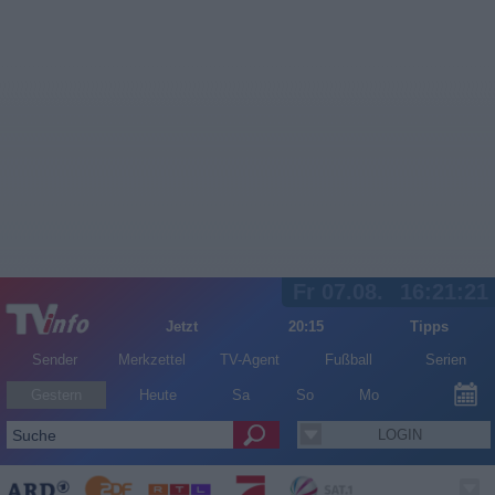
Fr 07.08.
16:21:21
Jetzt
20:15
Tipps
Sender
Merkzettel
TV-Agent
Fußball
Serien
Gestern
Heute
Sa
So
Mo
LOGIN