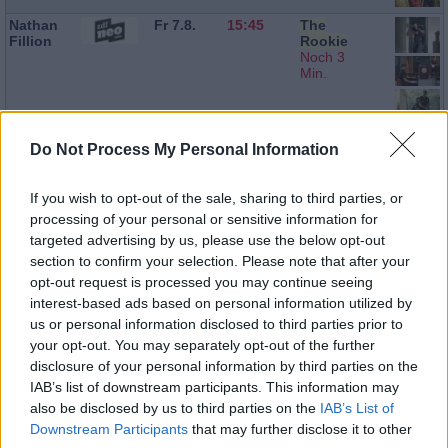
Nathan
Fr 7.8.
15:45
The
Fillion
Rookie
Noch 3
Min.
Do Not Process My Personal Information
Neil
Fr 7.8.
16:25
The
Rookie
If you wish to opt-out of the sale, sharing to third parties, or
processing of your personal or sensitive information for
targeted advertising by us, please use the below opt-out
section to confirm your selection. Please note that after your
opt-out request is processed you may continue seeing
Gabriel
Fr 7.8.
17:50
Suits
interest-based ads based on personal information utilized by
Macht
us or personal information disclosed to third parties prior to
your opt-out. You may separately opt-out of the further
Joséphine
Fr 7.8.
20:15
Death in
disclosure of your personal information by third parties on the
Jobert
Paradise
IAB’s list of downstream participants. This information may
also be disclosed by us to third parties on the
IAB’s List of
Downstream Participants
that may further disclose it to other