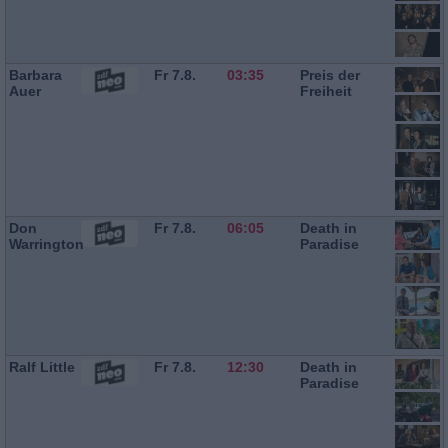
Barbara
Fr 7.8.
03:35
Preis der
Auer
Freiheit
Don
Fr 7.8.
06:05
Death in
Warrington
Paradise
Ralf Little
Fr 7.8.
12:30
Death in
Paradise