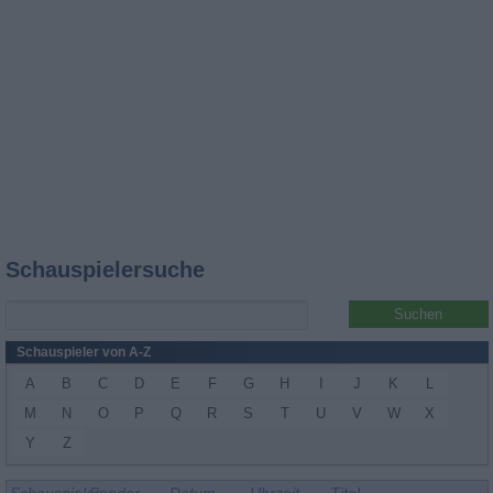
Schauspielersuche
Schauspieler von A-Z
A
B
C
D
E
F
G
H
I
J
K
L
M
N
O
P
Q
R
S
T
U
V
W
X
Y
Z