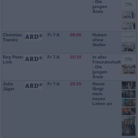
- Die
jungen
Ärzte
Christian
Fr 7.8.
09:05
Hubert
Tramitz
ohne
Staller
Roy Peter
Fr 7.8.
15:10
In aller
Link
Freundschaft
- Die
jungen
Ärzte
Julia
Fr 7.8.
20:15
Heute
Jäger
fängt
mein
neues
Leben an