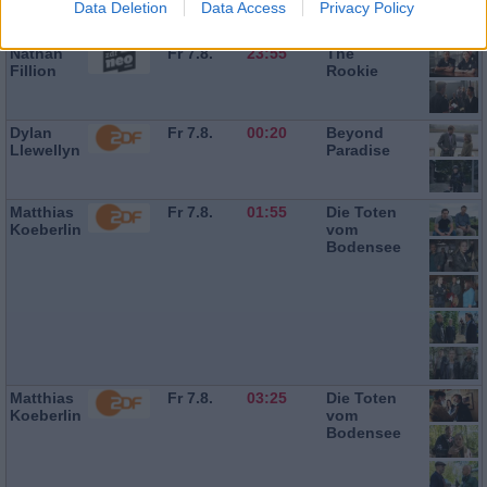
Data Deletion
Data Access
Privacy Policy
Nathan
Fr 7.8.
23:55
The
Fillion
Rookie
Dylan
Fr 7.8.
00:20
Beyond
Llewellyn
Paradise
Matthias
Fr 7.8.
01:55
Die Toten
Koeberlin
vom
Bodensee
Matthias
Fr 7.8.
03:25
Die Toten
Koeberlin
vom
Bodensee