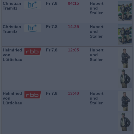
Christian
Fr 7.8.
04:15
Hubert
Tramitz
und
Staller
Christian
Fr 7.8.
14:25
Hubert
Tramitz
und
Staller
Helmfried
Fr 7.8.
12:05
Hubert
von
und
Lüttichau
Staller
Helmfried
Fr 7.8.
13:40
Hubert
von
und
Lüttichau
Staller