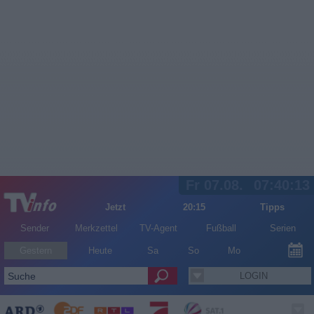
Fr 07.08.
07:40:13
Jetzt
20:15
Tipps
Sender
Merkzettel
TV-Agent
Fußball
Serien
Gestern
Heute
Sa
So
Mo
LOGIN