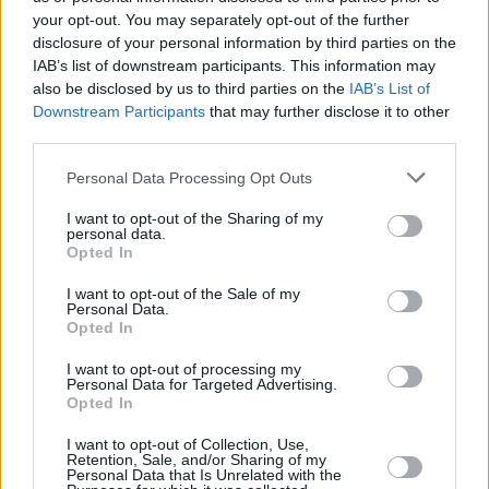
your opt-out. You may separately opt-out of the further
disclosure of your personal information by third parties on the
IAB’s list of downstream participants. This information may
also be disclosed by us to third parties on the
IAB’s List of
Downstream Participants
that may further disclose it to other
third parties.
Personal Data Processing Opt Outs
I want to opt-out of the Sharing of my
personal data.
Opted In
Schauspieler/in
Matilda De Angelis
I want to opt-out of the Sale of my
Matilda De Angelis
Personal Data.
Opted In
Sender
Datum
I want to opt-out of processing my
Uhrzeit
Titel
Personal Data for Targeted Advertising.
Opted In
Sparte
I want to opt-out of Collection, Use,
Dracula - Die Auferstehung
Retention, Sale, and/or Sharing of my
Luc Bessons Neuversion des Horrorklassikers: Nach dem T
Personal Data that Is Unrelated with the
Fr
Frau wendet sich Graf Dracula von Gott ab. Als Vampir suc