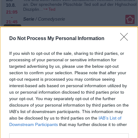
an. Der sprechende Plüschbär Ted soll auf der Highschool
10.8.
Disziplin...
Ted
21:05
-
Serie
/ Comedyserie
21:45
Do Not Process My Personal Information
Ted
If you wish to opt-out of the sale, sharing to third parties, or
Noch 6 Min.
Mo
processing of your personal or sensitive information for
Schulanfang (1)
10.8.
targeted advertising by us, please use the below opt-out
Der sprechende Plüschbär Ted hat seinen ersten Tag auf d
21:45
section to confirm your selection. Please note that after your
Highschool. Der sprechende Plüschbär Ted soll auf der Hi
-
Disziplin...
Ted
opt-out request is processed you may continue seeing
22:15
interest-based ads based on personal information utilized by
Serie
/ Comedyserie
us or personal information disclosed to third parties prior to
your opt-out. You may separately opt-out of the further
disclosure of your personal information by third parties on the
Ted
IAB’s list of downstream participants. This information may
Schulanfang (1)
also be disclosed by us to third parties on the
IAB’s List of
Di 11.8.
Der sprechende Plüschbär Ted hat seinen ersten Tag auf d
Highschool. Der sprechende Plüschbär Ted soll auf der Hi
Downstream Participants
that may further disclose it to other
01:20
Disziplin...
Ted
-
third parties.
01:45
Serie
/ Comedyserie