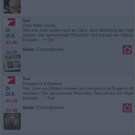
Ted
Zwei Väter zuviel
Di
Ted und John wollen sich an Clive, dem Widerling der High
rächen. Der sprechende Plüschbär Ted soll auf der Highsc
25.8.
Disziplin...
Ted
01:40
-
Serie
/ Comedyserie
02:20
Ted
Dungeons & Dealers
Di
Ted, John und Blaire müssen ein Dungeons-&-Dragons-Ab
meistern. Der sprechende Plüschbär Ted soll auf der High
25.8.
Disziplin...
Ted
01:10
-
Serie
/ Comedyserie
01:40