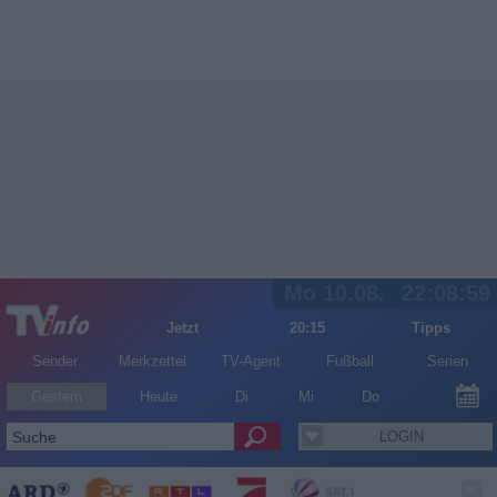
Mo 10.08.
22:08:59
Jetzt
20:15
Tipps
Sender
Merkzettel
TV-Agent
Fußball
Serien
Gestern
Heute
Di
Mi
Do
LOGIN