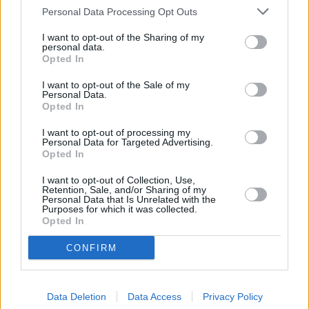
Personal Data Processing Opt Outs
I want to opt-out of the Sharing of my
personal data.
Ted
Opted In
Jeremy
Di 11.8.
Ted und John rufen vom Schultelefon heimlich Telefonsex-
I want to opt-out of the Sale of my
an. Der sprechende Plüschbär Ted soll auf der Highschool
00:45
Personal Data.
Disziplin...
Ted
-
Opted In
01:20
Serie
/ Comedyserie
I want to opt-out of processing my
Personal Data for Targeted Advertising.
Opted In
Ted
I want to opt-out of Collection, Use,
Schulanfang (2)
Retention, Sale, and/or Sharing of my
Mo
Ted besorgt Marihuana und sorgt damit für Ärger bei den B
Personal Data that Is Unrelated with the
Der sprechende Plüschbär Ted soll auf der Highschool
Purposes for which it was collected.
17.8.
Disziplin...
Ted
Opted In
21:50
-
Serie
/ Comedyserie
22:25
CONFIRM
Data Deletion
Data Access
Privacy Policy
Ted