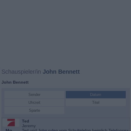
Schauspieler/in
John Bennett
John Bennett
Sender
Datum
Uhrzeit
Titel
Sparte
Ted
Jeremy
Mo
Ted und John rufen vom Schultelefon heimlich Telefonsex-