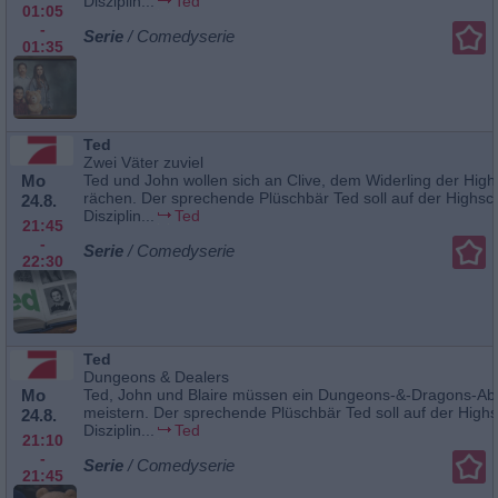
Disziplin...
Ted
01:05
-
Serie
/ Comedyserie
01:35
Ted
Zwei Väter zuviel
Mo
Ted und John wollen sich an Clive, dem Widerling der High
rächen. Der sprechende Plüschbär Ted soll auf der Highsc
24.8.
Disziplin...
Ted
21:45
-
Serie
/ Comedyserie
22:30
Ted
Dungeons & Dealers
Mo
Ted, John und Blaire müssen ein Dungeons-&-Dragons-Ab
meistern. Der sprechende Plüschbär Ted soll auf der High
24.8.
Disziplin...
Ted
21:10
-
Serie
/ Comedyserie
21:45